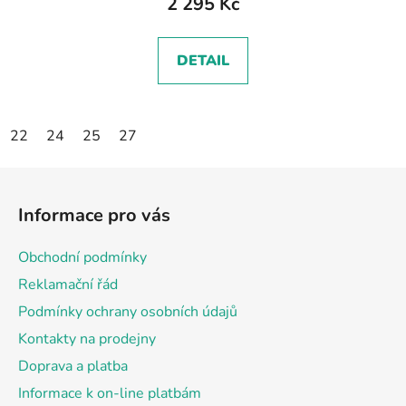
2 295 Kč
DETAIL
22
24
25
27
Z
á
Informace pro vás
p
a
Obchodní podmínky
t
Reklamační řád
í
Podmínky ochrany osobních údajů
Kontakty na prodejny
Doprava a platba
Informace k on-line platbám