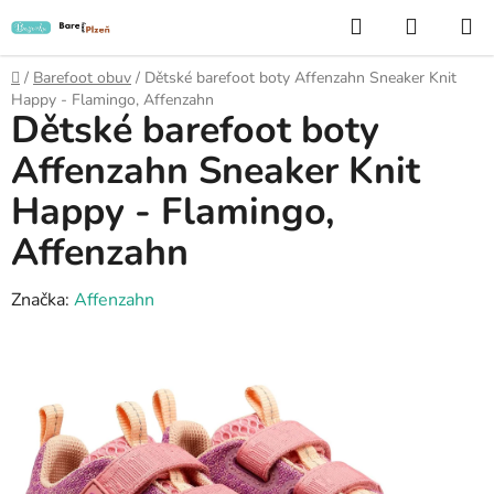
Přejít
Hledat
NÁKUP
na
KOŠÍK
obsah
Domů
/
Barefoot obuv
/
Dětské barefoot boty Affenzahn Sneaker Knit
Happy - Flamingo, Affenzahn
Dětské barefoot boty
Affenzahn Sneaker Knit
Happy - Flamingo,
Affenzahn
Značka:
Affenzahn