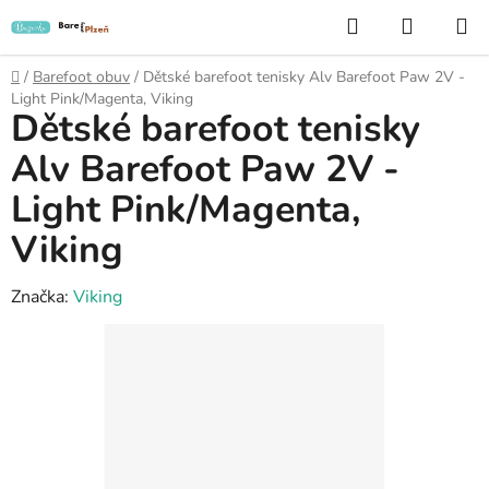
Přejít
Hledat
NÁKUP
na
KOŠÍK
obsah
Domů
/
Barefoot obuv
/
Dětské barefoot tenisky Alv Barefoot Paw 2V -
Light Pink/Magenta, Viking
Dětské barefoot tenisky
Alv Barefoot Paw 2V -
Light Pink/Magenta,
Viking
Značka:
Viking