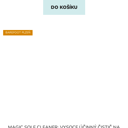
DO KOŠÍKU
BAREFOOT PLZEŇ
MAGIC SOLE CLEANER: VYSOCE ÚČINNÝ ČISTIČ NA