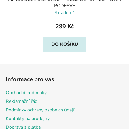
PODEŠVE
Skladem*
299 Kč
DO KOŠÍKU
Z
á
Informace pro vás
p
a
Obchodní podmínky
t
Reklamační řád
í
Podmínky ochrany osobních údajů
Kontakty na prodejny
Doprava a platba