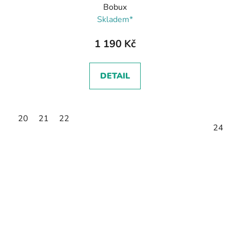
Bobux
Skladem*
1 190 Kč
DETAIL
20
21
22
24