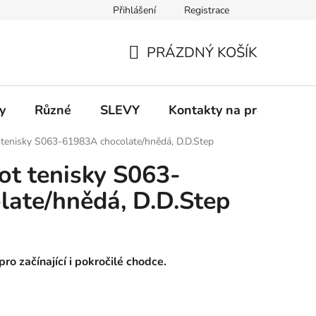
Přihlášení
Registrace
 a platba
Informace k on-line platbám
Odstoupení od smlou
PRÁZDNÝ KOŠÍK
NÁKUPNÍ
KOŠÍK
y
Různé
SLEVY
Kontakty na prodejny
 tenisky S063-61983A chocolate/hnědá, D.D.Step
ot tenisky S063-
ate/hnědá, D.D.Step
ro začínající i pokročilé chodce.