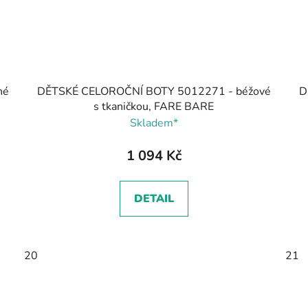
né
DĚTSKÉ CELOROČNÍ BOTY 5012271 - béžové
D
s tkaničkou, FARE BARE
Skladem*
1 094 Kč
DETAIL
20
21