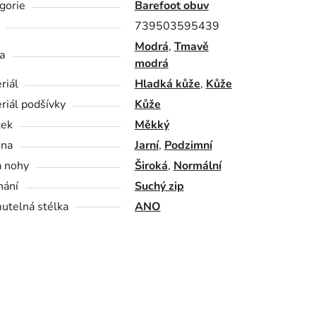
gorie
Barefoot obuv
739503595439
Modrá
,
Tmavě
a
modrá
riál
Hladká kůže
,
Kůže
riál podšívky
Kůže
tek
Měkký
óna
Jarní
,
Podzimní
a nohy
Široká
,
Normální
nání
Suchý zip
utelná stélka
ANO