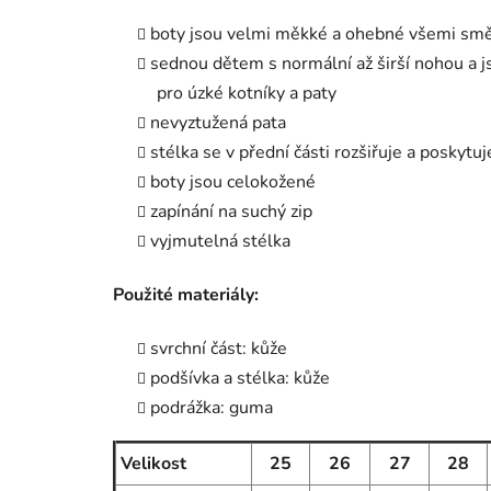
boty jsou velmi měkké a ohebné všemi smě
sednou dětem s normální až širší nohou a j
pro úzké kotníky a paty
nevyztužená pata
stélka se v přední části rozšiřuje a poskytuj
boty jsou celokožené
zapínání na suchý zip
vyjmutelná stélka
Použité materiály:
svrchní část: kůže
podšívka a stélka: kůže
podrážka: guma
Velikost
25
26
27
28