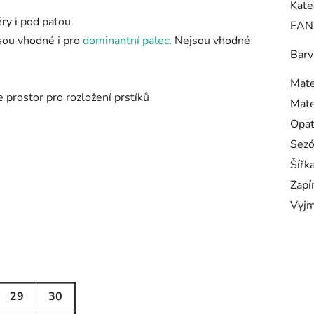
Kate
ry i pod patou
EAN
sou vhodné i pro
dominantní palec
. Nejsou vhodné
Barv
Mate
e prostor pro rozložení prstíků
Mate
Opa
Sez
Šířk
Zapí
Vyjm
29
30