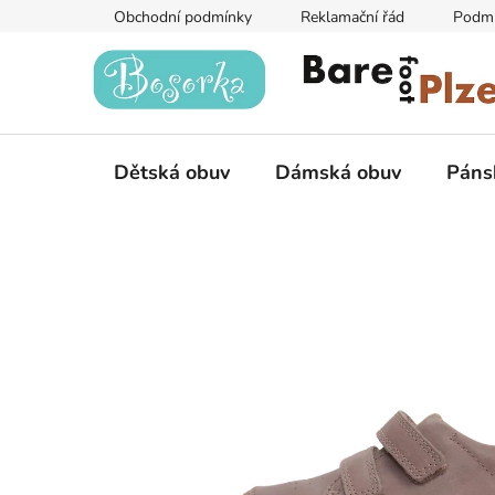
Přejít
Obchodní podmínky
Reklamační řád
Podmí
na
obsah
Dětská obuv
Dámská obuv
Páns