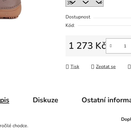
Dostupnost
Kód:
1 273 Kč
Měrná cena:
Tisk
Zeptat se
pis
Diskuze
Ostatní inform
Dopl
kročilé chodce.