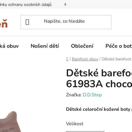
nky ochrany osobních údajů
Kontakty na prodejny
Doprava
ká obuv
Nošení dětí
Oblečení
Péče o bot
Domů
/
Barefoot obuv
/
Dětské barefoot
Dětské barefo
61983A chocol
Značka:
D.D.Step
Dětské celoroční kožené boty p
Velikost