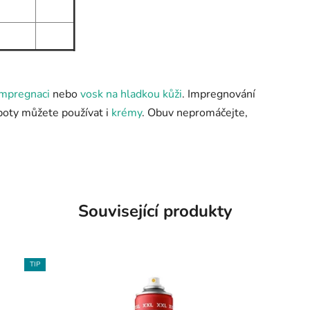
impregnaci
nebo
vosk na hladkou kůži
. Impregnování
 boty můžete používat i
krémy
. Obuv nepromáčejte,
Související produkty
TIP