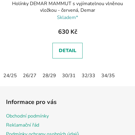
Holínky DEMAR MAMMUT s vyjímatelnou vlněnou
vložkou - červená, Demar
Skladem*
630 Kč
DETAIL
24/25
26/27
28/29
30/31
32/33
34/35
Z
á
Informace pro vás
p
a
Obchodní podmínky
t
Reklamační řád
í
Podmínky ochrany osobních údajů