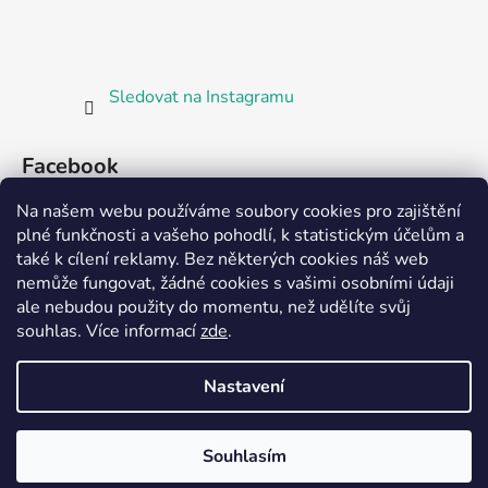
Sledovat na Instagramu
Facebook
Na našem webu používáme soubory cookies pro zajištění
plné funkčnosti a vašeho pohodlí, k statistickým účelům a
také k cílení reklamy. Bez některých cookies náš web
nemůže fungovat, žádné cookies s vašimi osobními údaji
ale nebudou použity do momentu, než udělíte svůj
Partnerská prodejna Barefoot Plzeň
souhlas
.
Více informací
zde
.
Nastavení
Vytvořil Shoptet
Souhlasím
Copyright 2026
Bosorka Plzeň
. Všechna práva
vyhrazena.