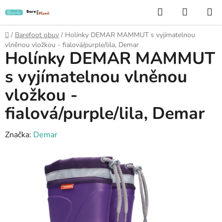
Přejít
Hledat
NÁKUP
na
KOŠÍK
obsah
Domů
/
Barefoot obuv
/
Holínky DEMAR MAMMUT s vyjímatelnou
vlněnou vložkou - fialová/purple/lila, Demar
Holínky DEMAR MAMMUT
s vyjímatelnou vlněnou
vložkou -
fialová/purple/lila, Demar
Značka:
Demar