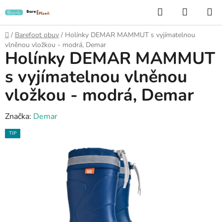
Přejít
Hledat
NÁKUP
na
KOŠÍK
obsah
Domů
/
Barefoot obuv
/
Holínky DEMAR MAMMUT s vyjímatelnou
vlněnou vložkou - modrá, Demar
Holínky DEMAR MAMMUT
s vyjímatelnou vlněnou
vložkou - modrá, Demar
Značka:
Demar
TIP