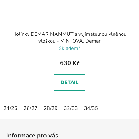
Holínky DEMAR MAMMUT s vyjímatelnou vlněnou
vložkou - MINTOVÁ, Demar
Skladem*
630 Kč
DETAIL
24/25
26/27
28/29
32/33
34/35
Z
á
Informace pro vás