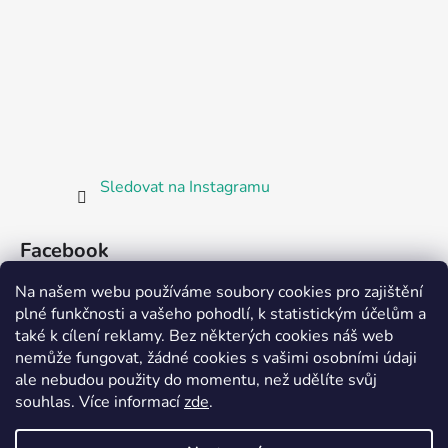
Sledovat na Instagramu
Facebook
Na našem webu používáme soubory cookies pro zajištění
plné funkčnosti a vašeho pohodlí, k statistickým účelům a
také k cílení reklamy. Bez některých cookies náš web
nemůže fungovat, žádné cookies s vašimi osobními údaji
ale nebudou použity do momentu, než udělíte svůj
Partnerská prodejna Barefoot Plzeň
souhlas
.
Více informací
zde
.