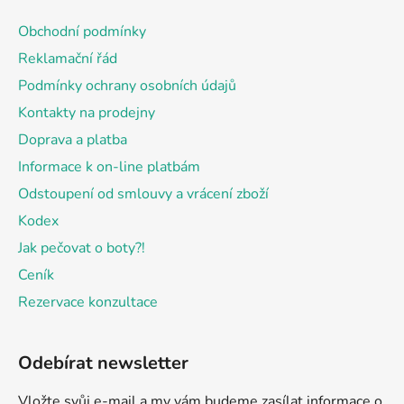
p
a
Obchodní podmínky
t
Reklamační řád
í
Podmínky ochrany osobních údajů
Kontakty na prodejny
Doprava a platba
Informace k on-line platbám
Odstoupení od smlouvy a vrácení zboží
Kodex
Jak pečovat o boty?!
Ceník
Rezervace konzultace
Odebírat newsletter
Vložte svůj e-mail a my vám budeme zasílat informace o