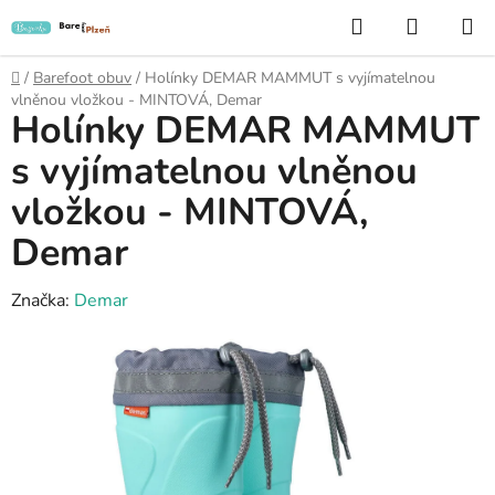
Přejít
Hledat
NÁKUP
na
KOŠÍK
obsah
Domů
/
Barefoot obuv
/
Holínky DEMAR MAMMUT s vyjímatelnou
vlněnou vložkou - MINTOVÁ, Demar
Holínky DEMAR MAMMUT
s vyjímatelnou vlněnou
vložkou - MINTOVÁ,
Demar
Značka:
Demar