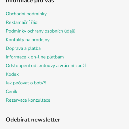
Informace pro vás
p
a
Obchodní podmínky
t
Reklamační řád
í
Podmínky ochrany osobních údajů
Kontakty na prodejny
Doprava a platba
Informace k on-line platbám
Odstoupení od smlouvy a vrácení zboží
Kodex
Jak pečovat o boty?!
Ceník
Rezervace konzultace
Odebírat newsletter