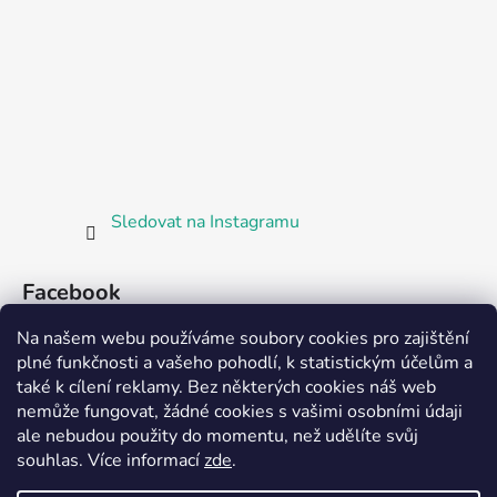
Sledovat na Instagramu
Facebook
Na našem webu používáme soubory cookies pro zajištění
plné funkčnosti a vašeho pohodlí, k statistickým účelům a
také k cílení reklamy. Bez některých cookies náš web
nemůže fungovat, žádné cookies s vašimi osobními údaji
ale nebudou použity do momentu, než udělíte svůj
Partnerská prodejna Barefoot Plzeň
souhlas
.
Více informací
zde
.