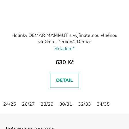
Holínky DEMAR MAMMUT s vyjímatelnou vlněnou
vložkou - červená, Demar
Skladem*
630 Kč
DETAIL
24/25
26/27
28/29
30/31
32/33
34/35
Z
á