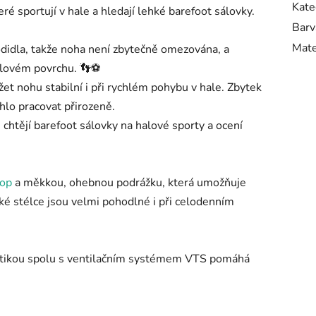
Kate
é sportují v hale a hledají lehké barefoot sálovky.
Barv
Mate
odidla, takže noha není zbytečně omezována, a
halovém povrchu. 👣⚽
et nohu stabilní i při rychlém pohybu v hale. Zbytek
hlo pracovat přirozeně.
chtějí barefoot sálovky na halové sporty a ocení
rop
a měkkou, ohebnou podrážku, která umožňuje
ké stélce jsou velmi pohodlné i při celodenním
tetikou spolu s ventilačním systémem VTS pomáhá