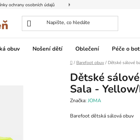
nky ochrany osobních údajů
Kontakty na prodejny
Doprava
ká obuv
Nošení dětí
Oblečení
Péče o bot
Domů
/
Barefoot obuv
/
Dětské sálové ba
Dětské sálové
Sala - Yellow/
Značka:
JOMA
Barefoot dětská sálová obuv