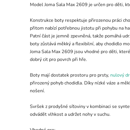
Model Joma Sala Max 2609 je určen pro děti, kter
Konstrukce boty respektuje přirozenou práci ch
přitom nabízí potřebnou jistotu při pohybu na 
Patní část je jemně zpevněná, takže pomáhá udrž
boty zůstává měkký a flexibilní, aby chodidlo mo
Joma Sala Max 2609 jsou vhodné pro děti, které 
dobrý cit pro povrch při hře.
Boty mají dostatek prostoru pro prsty,
nulový d
přirozený pohyb chodidla. Díky nízké váze a měk
nošení.
Svršek z prodyšné síťoviny v kombinaci se syn
odvádět vlhkost a udržet nohy v suchu.