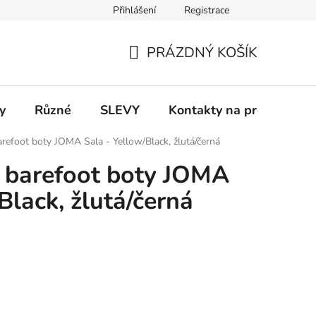
Přihlášení
Registrace
 a platba
Informace k on-line platbám
Odstoupení od smlou
PRÁZDNÝ KOŠÍK
NÁKUPNÍ
KOŠÍK
y
Různé
SLEVY
Kontakty na prodejny
refoot boty JOMA Sala - Yellow/Black, žlutá/černá
 barefoot boty JOMA
Black, žlutá/černá