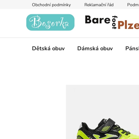
Přejít
Obchodní podmínky
Reklamační řád
Podmí
na
obsah
Dětská obuv
Dámská obuv
Páns