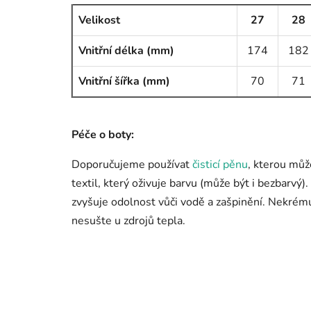
Velikost
27
28
Vnitřní délka (mm)
174
182
Vnitřní šířka (mm)
70
71
Péče o boty:
Doporučujeme používat
čisticí pěnu
, kterou můž
textil, který oživuje barvu (může být i bezbarvý
zvyšuje odolnost vůči vodě a zašpinění. Nekré
nesušte u zdrojů tepla.