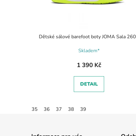
Dětské sálové barefoot boty JOMA Sala 26
Skladem*
1 390 Kč
DETAIL
35
36
37
38
39
Z
á