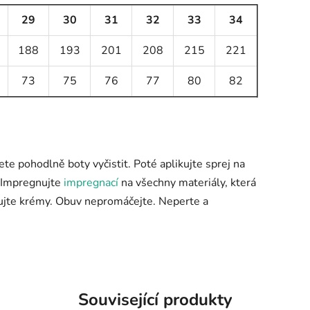
29
30
31
32
33
34
188
193
201
208
215
221
73
75
76
77
80
82
ete pohodlně boty vyčistit. Poté aplikujte sprej na
). Impregnujte
impregnací
na všechny materiály, která
mujte krémy. Obuv nepromáčejte. Neperte a
Související produkty