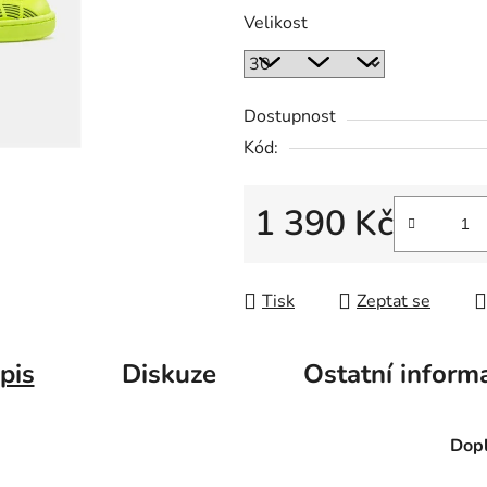
Velikost
Dostupnost
Kód:
1 390 Kč
Měrná cena:
Tisk
Zeptat se
pis
Diskuze
Ostatní inform
Dopl