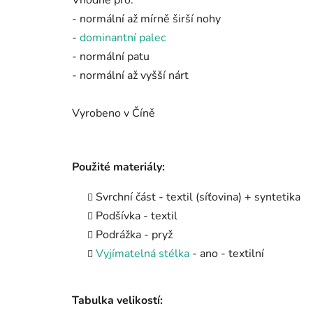
Vhodné pro:
- normální až mírně širší nohy
-
dominantní palec
- normální patu
- normální až vyšší nárt
Vyrobeno v Číně
Použité materiály:
Svrchní část - textil (síťovina) + syntetika
Podšívka - textil
Podrážka - pryž
Vyjímatelná stélka
- ano - textilní
Tabulka velikostí: