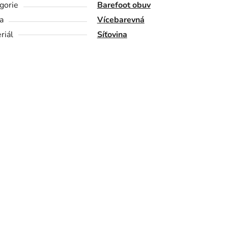
gorie
Barefoot obuv
a
Vícebarevná
riál
Síťovina