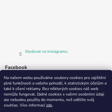
Sledovat na Instagramu
Facebook
Na našem webu používáme soubory cookies pro zajištění
plné funkčnosti a vašeho pohodlí, k statistickým účelům a
také k cílení reklamy. Bez některých cookies náš web
nemůže fungovat, žádné cookies s vašimi osobními údaji
ale nebudou použity do momentu, než udělíte svůj
Partnerská prodejna Barefoot Plzeň
souhlas
.
Více informací
zde
.