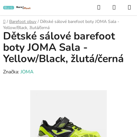
Přejít
Hledat
NÁKUP
na
KOŠÍK
obsah
Domů
/
Barefoot obuv
/
Dětské sálové barefoot boty JOMA Sala -
Yellow/Black, žlutá/černá
Dětské sálové barefoot
boty JOMA Sala -
Yellow/Black, žlutá/černá
Značka:
JOMA