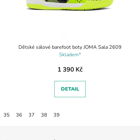
Dětské sálové barefoot boty JOMA Sala 2609
Skladem*
1 390 Kč
DETAIL
35
36
37
38
39
Z
á