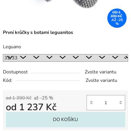
OD 1
390 KČ
AŽ –25
%
První krůčky s botami leguanitos
Leguano
Dostupnost
Zvolte variantu
Kód:
Zvolte variantu
od 1 390 Kč
až –25 %
od
1 237 Kč
Měrná cena:
DO KOŠÍKU