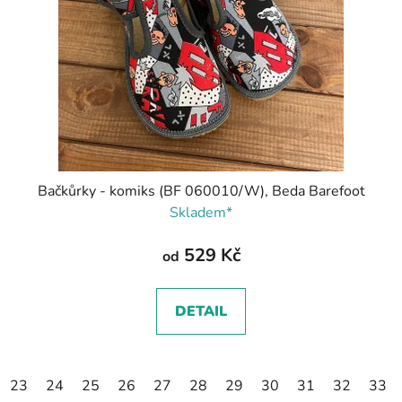
Bačkůrky - komiks (BF 060010/W), Beda Barefoot
Skladem*
529 Kč
od
DETAIL
23
24
25
26
27
28
29
30
31
32
33