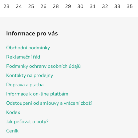
23
24
25
26
28
29
30
31
32
33
35
Z
á
Informace pro vás
p
a
Obchodní podmínky
t
Reklamační řád
í
Podmínky ochrany osobních údajů
Kontakty na prodejny
Doprava a platba
Informace k on-line platbám
Odstoupení od smlouvy a vrácení zboží
Kodex
Jak pečovat o boty?!
Ceník