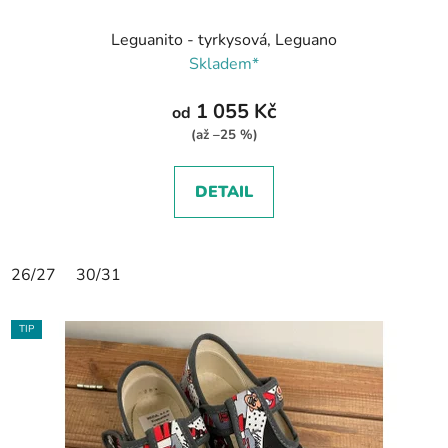
Leguanito - tyrkysová, Leguano
Skladem*
1 055 Kč
od
(až –25 %)
DETAIL
26/27
30/31
TIP