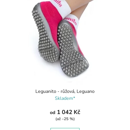
Leguanito - růžová, Leguano
Skladem*
1 042 Kč
od
(až –25 %)