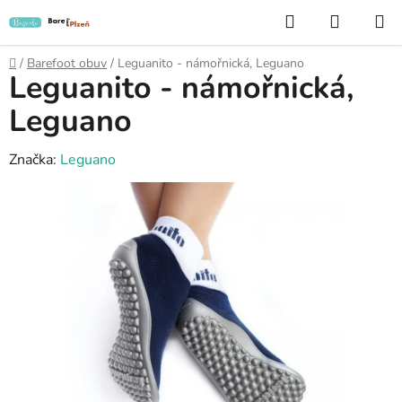
Přejít
Hledat
NÁKUP
na
KOŠÍK
obsah
Domů
/
Barefoot obuv
/
Leguanito - námořnická, Leguano
Leguanito - námořnická,
Leguano
Značka:
Leguano