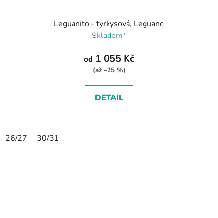
Leguanito - tyrkysová, Leguano
Skladem*
1 055 Kč
od
(až –25 %)
DETAIL
26/27
30/31