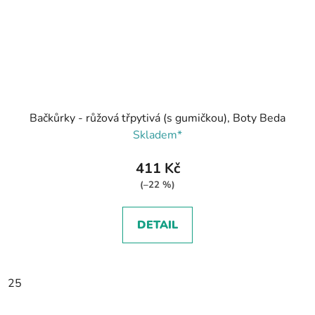
Bačkůrky - růžová třpytivá (s gumičkou), Boty Beda
Skladem*
411 Kč
(–22 %)
DETAIL
25