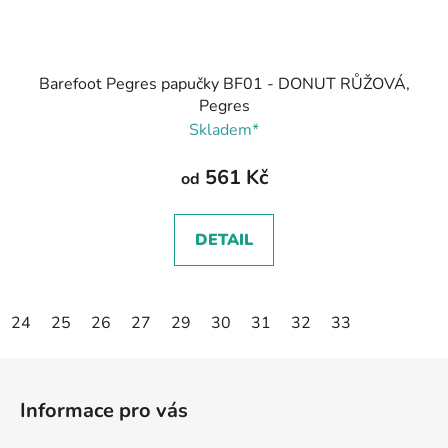
Barefoot Pegres papučky BF01 - DONUT RŮŽOVÁ,
Pegres
Skladem*
561 Kč
od
DETAIL
24
25
26
27
29
30
31
32
33
Z
á
Informace pro vás
p