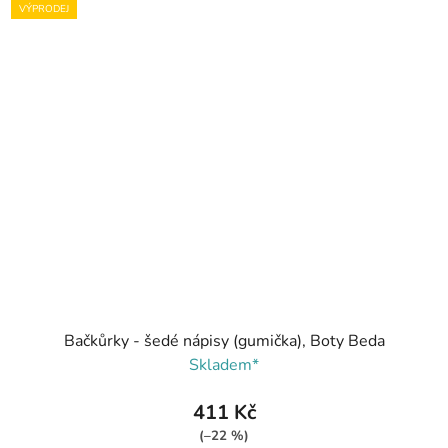
VÝPRODEJ
Bačkůrky - šedé nápisy (gumička), Boty Beda
Skladem*
411 Kč
(–22 %)