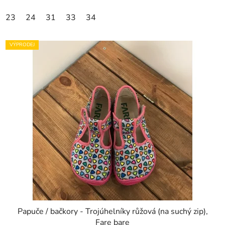
23
24
31
33
34
VÝPRODEJ
Papuče / bačkory - Trojúhelníky růžová (na suchý zip),
Fare bare