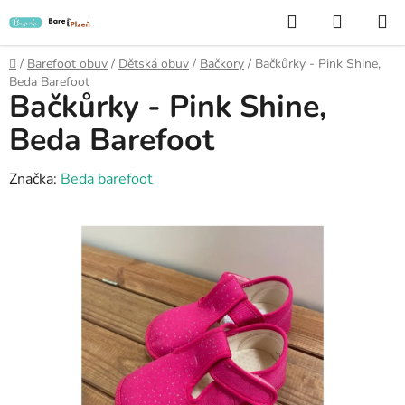
Přejít
Hledat
NÁKUP
na
KOŠÍK
obsah
Domů
/
Barefoot obuv
/
Dětská obuv
/
Bačkory
/
Bačkůrky - Pink Shine,
Beda Barefoot
Bačkůrky - Pink Shine,
Beda Barefoot
Značka:
Beda barefoot