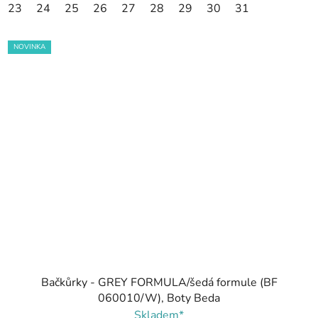
23
24
25
26
27
28
29
30
31
NOVINKA
Bačkůrky - GREY FORMULA/šedá formule (BF
060010/W), Boty Beda
Skladem*