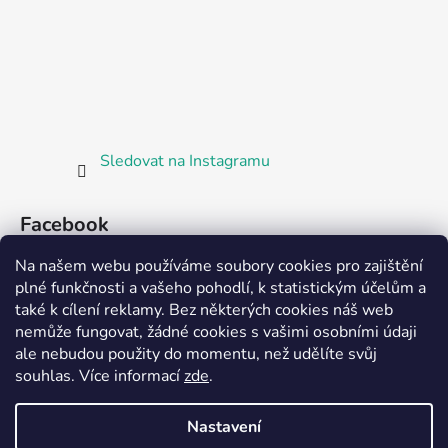
Sledovat na Instagramu
Facebook
Na našem webu používáme soubory cookies pro zajištění
plné funkčnosti a vašeho pohodlí, k statistickým účelům a
také k cílení reklamy. Bez některých cookies náš web
nemůže fungovat, žádné cookies s vašimi osobními údaji
ale nebudou použity do momentu, než udělíte svůj
Partnerská prodejna Barefoot Plzeň
souhlas
.
Více informací
zde
.
Nastavení