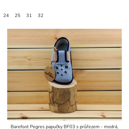
24
25
31
32
Barefoot Pegres papučky BF03 s průřezem - modrá,