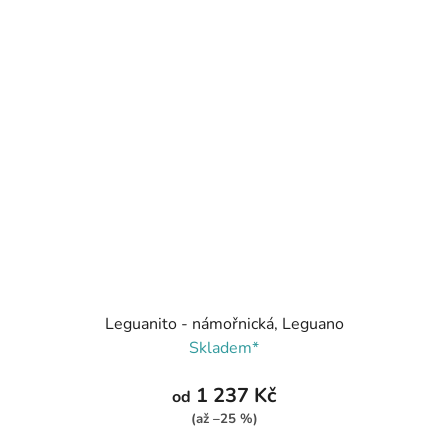
Leguanito - námořnická, Leguano
Skladem*
1 237 Kč
od
(až –25 %)