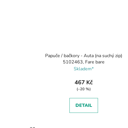
Papuče / bačkory - Auta (na suchý zip)
5102463, Fare bare
Skladem*
467 Kč
(–20 %)
DETAIL