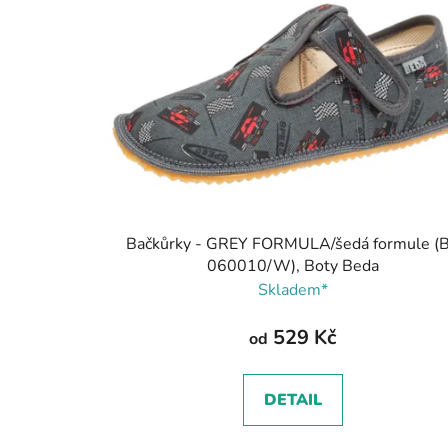
Bačkůrky - GREY FORMULA/šedá formule (
060010/W), Boty Beda
Skladem*
529 Kč
od
DETAIL