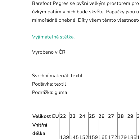
Barefoot Pegres se pyšní velkým prostorem pro
úzkým patám v nich bude skvěle. Papučky jsou uš
mimořádně ohebné. Díky všem těmto vlastnostem
Vyjímatelná stélka
.
Vyrobeno v ČR
Svrchní materiál
: textil
Podšívka:
textil
Podrážka
:
guma
Velikost EU
22
23
24
25
26
27
28
29
Vnitřní
délka
139
145
152
159
165
172
179
185