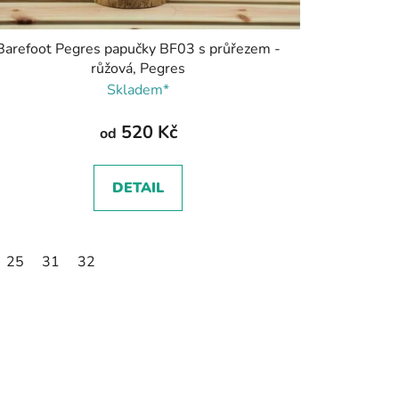
Barefoot Pegres papučky BF03 s průřezem -
růžová, Pegres
Skladem*
520 Kč
od
DETAIL
3
25
34
31
35
32
36