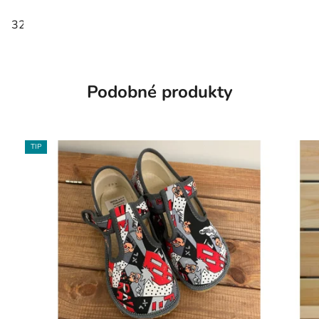
32
33
34
35
Podobné produkty
TIP