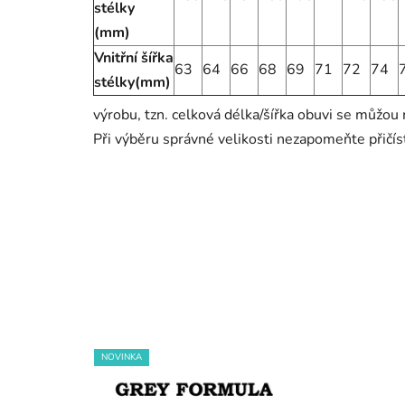
stélky
(mm)
Vnitřní šířka
63
64
66
68
69
71
72
74
stélky(mm)
výrobu, tzn. celková délka/šířka obuvi se můžou m
Při výběru správné velikosti nezapomeňte přičí
NOVINKA