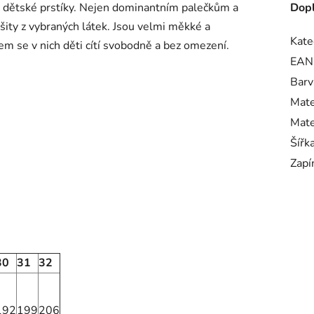
 dětské prstíky. Nejen dominantním palečkům a
Dopl
ity z vybraných látek. Jsou velmi měkké a
Kate
 se v nich děti cítí svobodně a bez omezení.
EAN
Barv
Mate
Mate
Šířk
Zapí
30
31
32
192
199
206