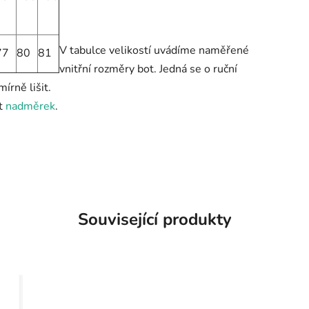
V tabulce velikostí uvádíme naměřené
77
80
81
vnitřní rozměry bot. Jedná se o ruční
írně lišit.
st
nadměrek
.
Související produkty