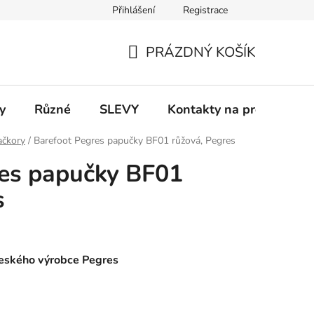
Přihlášení
Registrace
 a platba
Informace k on-line platbám
Odstoupení od smlou
PRÁZDNÝ KOŠÍK
NÁKUPNÍ
KOŠÍK
y
Různé
SLEVY
Kontakty na prodejny
ačkory
/
Barefoot Pegres papučky BF01 růžová, Pegres
res papučky BF01
s
českého výrobce Pegres