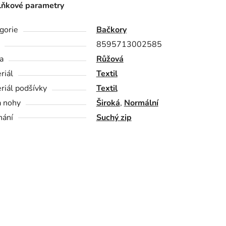
ňkové parametry
gorie
Bačkory
8595713002585
a
Růžová
riál
Textil
riál podšívky
Textil
a nohy
Široká
,
Normální
nání
Suchý zip