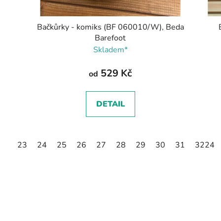
Bačkůrky - komiks (BF 060010/W), Beda
Barefoot
Skladem*
529 Kč
od
DETAIL
23
24
25
26
27
28
29
30
31
32
24
3