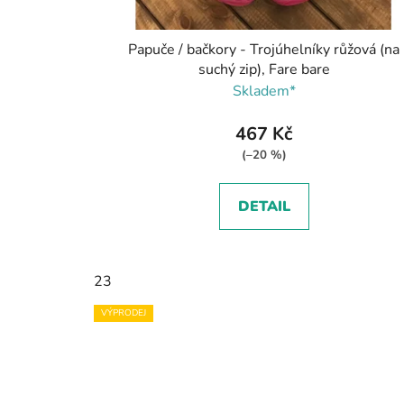
Papuče / bačkory - Trojúhelníky růžová (na
suchý zip), Fare bare
Skladem*
467 Kč
(–20 %)
DETAIL
23
VÝPRODEJ