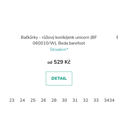
Bačkůrky - růžový koník/pink unicorn (BF
060010/W), Beda barefoot
Skladem*
529 Kč
od
DETAIL
23
24
25
26
28
30
31
32
33
34
34
3