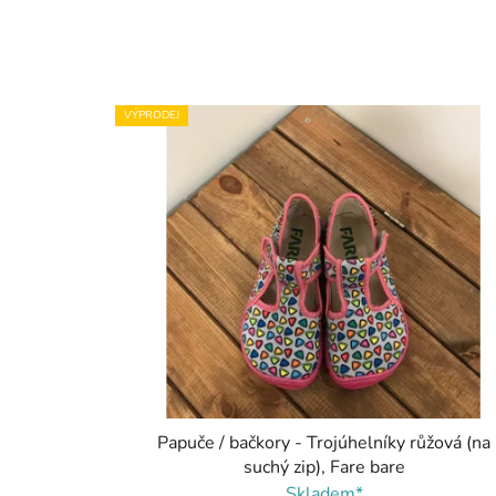
VÝPRODEJ
Papuče / bačkory - Trojúhelníky růžová (na
suchý zip), Fare bare
Skladem*