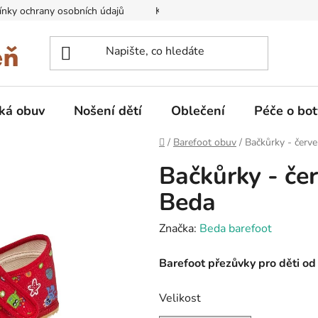
nky ochrany osobních údajů
Kontakty na prodejny
Doprava
ká obuv
Nošení dětí
Oblečení
Péče o bot
Domů
/
Barefoot obuv
/
Bačkůrky - červe
Bačkůrky - če
Beda
Značka:
Beda barefoot
Barefoot přezůvky pro děti o
Velikost