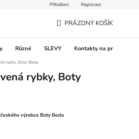
Přihlášení
Registrace
 a platba
Informace k on-line platbám
Odstoupení od smlou
PRÁZDNÝ KOŠÍK
NÁKUPNÍ
KOŠÍK
y
Různé
SLEVY
Kontakty na prodejny
ná rybky, Boty Beda
rvená rybky, Boty
d českého výrobce Boty Beda