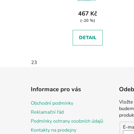
467 Kč
(–20 %)
DETAIL
23
Z
á
Informace pro vás
Odebí
p
a
Vložte
Obchodní podmínky
t
budeme
Reklamační řád
í
produk
Podmínky ochrany osobních údajů
E-ma
Kontakty na prodejny