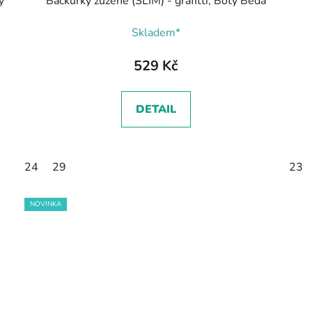
y
Bačkůrky zúžené (SLIM) - grafitti, Boty Beda
Skladem*
529 Kč
DETAIL
24
29
23
NOVINKA