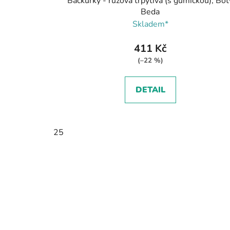
Bačkůrky - růžová třpytivá (s gumičkou), Bot
Beda
Skladem*
411 Kč
(–22 %)
DETAIL
25