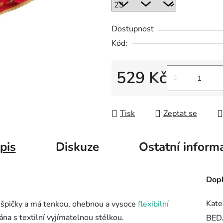
Dostupnost
Kód:
529 Kč
Měrná cena:
Tisk
Zeptat se
pis
Diskuze
Ostatní inform
Dopl
Kate
 špičky a má tenkou, ohebnou a vysoce
flexibilní
ána s textilní vyjímatelnou stélkou.
BED