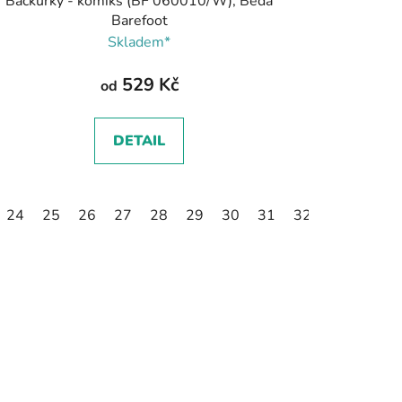
Bačkůrky - komiks (BF 060010/W), Beda
Barefoot
Skladem*
529 Kč
od
DETAIL
24
25
26
27
28
29
30
31
32
33
34