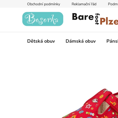
Přejít
Obchodní podmínky
Reklamační řád
Podmí
na
obsah
Dětská obuv
Dámská obuv
Páns