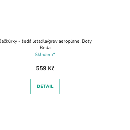
Bačkůrky - šedá letadla/grey aeroplane, Boty
Beda
Skladem*
559 Kč
DETAIL
5