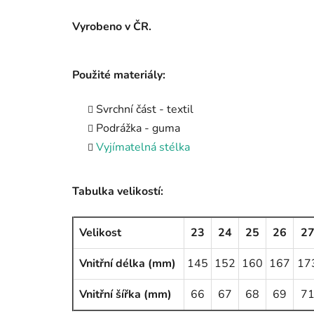
Vyrobeno v ČR.
Použité materiály:
Svrchní část - textil
Podrážka - guma
Vyjímatelná stélka
Tabulka velikostí:
Velikost
23
24
25
26
2
Vnitřní délka (mm)
145
152
160
167
17
Vnitřní šířka (mm)
66
67
68
69
7