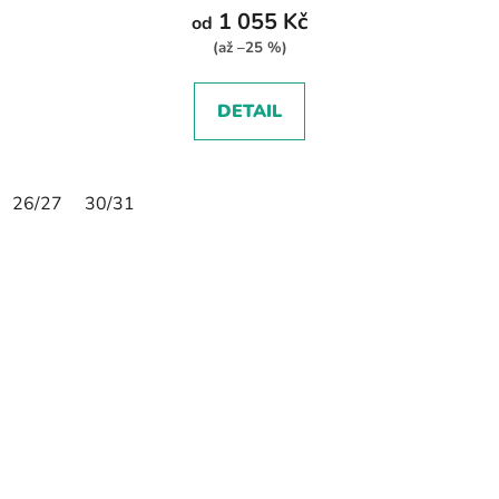
1 055 Kč
od
(až –25 %)
DETAIL
26/27
30/31