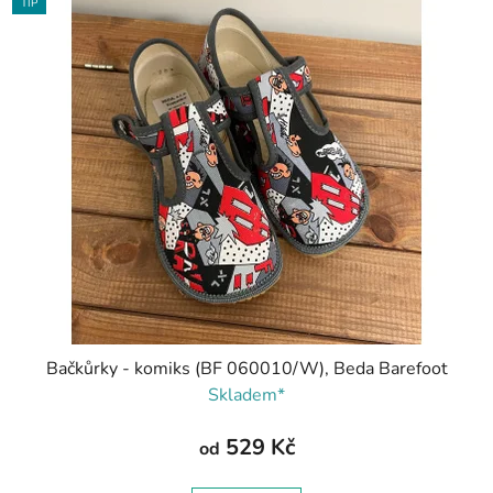
TIP
Bačkůrky - komiks (BF 060010/W), Beda Barefoot
Skladem*
529 Kč
od