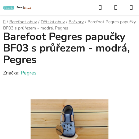
Přejít
Hledat
NÁKUP
na
KOŠÍK
obsah
Domů
/
Barefoot obuv
/
Dětská obuv
/
Bačkory
/
Barefoot Pegres papučky
BF03 s průřezem - modrá, Pegres
Barefoot Pegres papučky
BF03 s průřezem - modrá,
Pegres
Značka:
Pegres