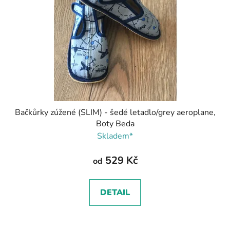
Bačkůrky zúžené (SLIM) - šedé letadlo/grey aeroplane,
Boty Beda
Skladem*
529 Kč
od
DETAIL