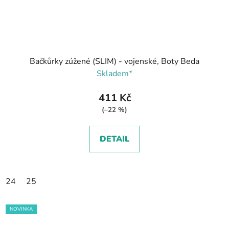
Bačkůrky zúžené (SLIM) - vojenské, Boty Beda
Skladem*
411 Kč
(–22 %)
DETAIL
24
25
NOVINKA