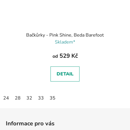
Bačkůrky - Pink Shine, Beda Barefoot
Skladem*
529 Kč
od
DETAIL
24
28
32
33
35
Z
á
Informace pro vás
p