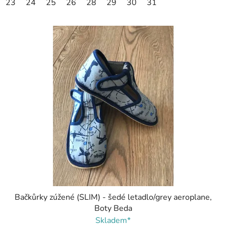
23
24
25
26
28
29
30
31
Bačkůrky zúžené (SLIM) - šedé letadlo/grey aeroplane,
Boty Beda
Skladem*