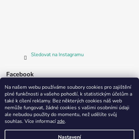
Sledovat na Instagramu
Facebook
Na našem webu používáme soubory cookies pro zajištění
plné funkčnosti a vašeho pohodlí, k statistickým účelům a
také k cílení reklamy. Bez některých cookies náš web
nemůže fungovat, žádné cookies s vašimi osobními údaji
ale nebudou použity do momentu, než udělíte svůj
Partnerská prodejna Barefoot Plzeň
souhlas
.
Více informací
zde
.
Nastavení