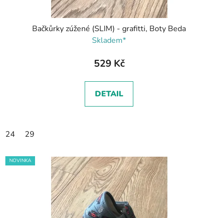
Bačkůrky zúžené (SLIM) - grafitti, Boty Beda
Skladem*
529 Kč
DETAIL
24
29
NOVINKA