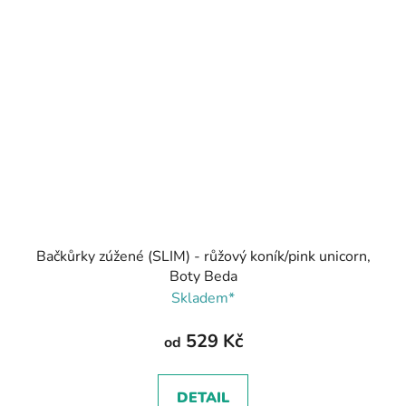
Bačkůrky zúžené (SLIM) - růžový koník/pink unicorn,
Boty Beda
Skladem*
529 Kč
od
DETAIL