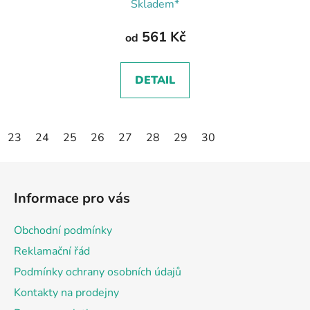
Skladem*
561 Kč
od
DETAIL
23
24
25
26
27
28
29
30
Z
á
Informace pro vás
p
a
Obchodní podmínky
t
Reklamační řád
í
Podmínky ochrany osobních údajů
Kontakty na prodejny