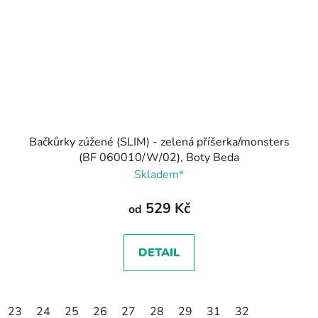
Bačkůrky zúžené (SLIM) - zelená příšerka/monsters
(BF 060010/W/02), Boty Beda
Skladem*
529 Kč
od
DETAIL
23
24
25
26
27
28
29
31
32