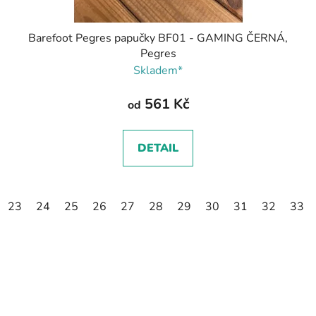
Barefoot Pegres papučky BF01 - GAMING ČERNÁ,
Pegres
Skladem*
561 Kč
od
DETAIL
23
24
25
26
27
28
29
30
31
32
33