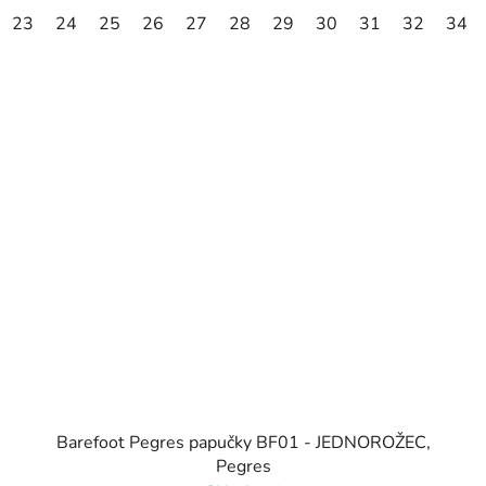
23
24
25
26
27
28
29
30
31
32
34
Barefoot Pegres papučky BF01 - JEDNOROŽEC,
Pegres