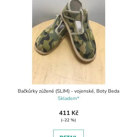
Bačkůrky zúžené (SLIM) - vojenské, Boty Beda
Skladem*
411 Kč
(–22 %)