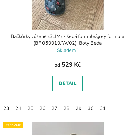
Bačkůrky zúžené (SLIM) - šedá formule/grey formula
(BF 060010/W/02), Boty Beda
Skladem*
529 Kč
od
DETAIL
23
24
25
26
27
28
29
30
31
VÝPRODEJ