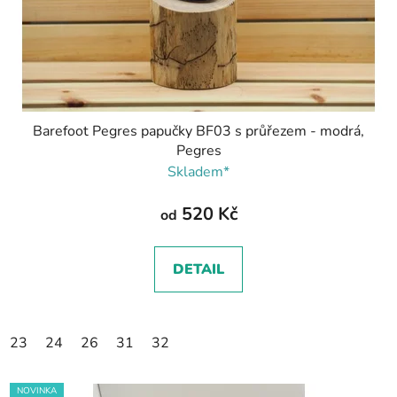
Barefoot Pegres papučky BF03 s průřezem - modrá,
Pegres
Skladem*
520 Kč
od
DETAIL
23
24
26
31
32
NOVINKA