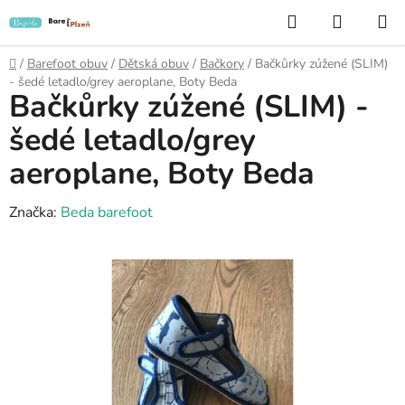
Přejít
Hledat
NÁKUP
na
KOŠÍK
obsah
Domů
/
Barefoot obuv
/
Dětská obuv
/
Bačkory
/
Bačkůrky zúžené (SLIM)
- šedé letadlo/grey aeroplane, Boty Beda
Bačkůrky zúžené (SLIM) -
šedé letadlo/grey
aeroplane, Boty Beda
Značka:
Beda barefoot