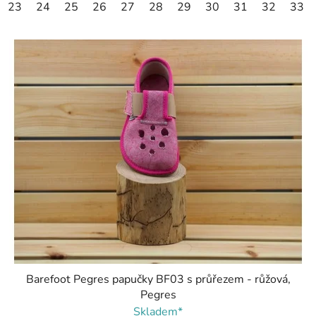
23
24
25
26
27
28
29
30
31
32
33
Barefoot Pegres papučky BF03 s průřezem - růžová,
Pegres
Skladem*