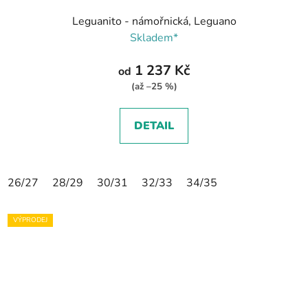
Leguanito - námořnická, Leguano
Skladem*
1 237 Kč
od
(až –25 %)
DETAIL
26/27
28/29
30/31
32/33
34/35
VÝPRODEJ