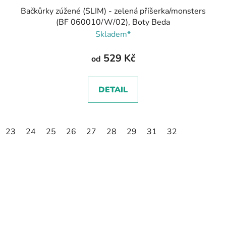
Bačkůrky zúžené (SLIM) - zelená příšerka/monsters
(BF 060010/W/02), Boty Beda
Skladem*
529 Kč
od
DETAIL
23
24
25
26
27
28
29
31
32