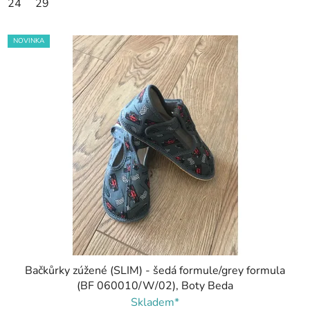
24
29
NOVINKA
Bačkůrky zúžené (SLIM) - šedá formule/grey formula
(BF 060010/W/02), Boty Beda
Skladem*