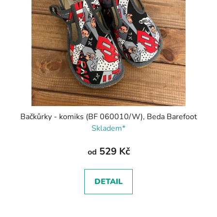
Bačkůrky - komiks (BF 060010/W), Beda Barefoot
Skladem*
529 Kč
od
DETAIL