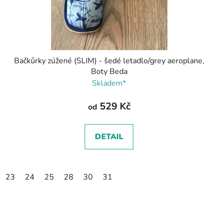
Bačkůrky zúžené (SLIM) - šedé letadlo/grey aeroplane,
Boty Beda
Skladem*
529 Kč
od
DETAIL
23
24
25
28
30
31