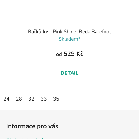
Bačkůrky - Pink Shine, Beda Barefoot
Skladem*
529 Kč
od
DETAIL
24
28
32
33
35
Z
á
Informace pro vás
p
a