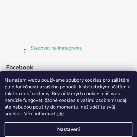
Sledovat na Instagramu
Facebook
Na našem webu používáme soubory cookies pro zajištění
plné funkčnosti a vašeho pohodlí, k statistickým účelům a
také k cílení reklamy. Bez některých cookies náš web
nemůže fungovat, žádné cookies s vašimi osobními údaji
ale nebudou použity do momentu, než udělíte svůj
Partnerská prodejna Barefoot Plzeň
souhlas
.
Více informací
zde
.
Nastavení