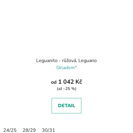
Leguanito - růžová, Leguano
Skladem*
1 042 Kč
od
(až –25 %)
DETAIL
24/25
28/29
30/31