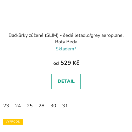
Bačkůrky zúžené (SLIM) - šedé letadlo/grey aeroplane,
Boty Beda
Skladem*
529 Kč
od
DETAIL
23
24
25
28
30
31
VÝPRODEJ