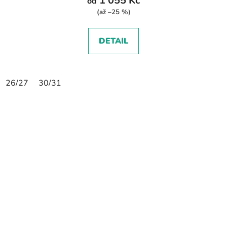
1 055 Kč
od
(až –25 %)
DETAIL
26/27
30/31