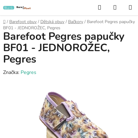
Přejít
Hledat
NÁKUP
na
KOŠÍK
obsah
Domů
/
Barefoot obuv
/
Dětská obuv
/
Bačkory
/
Barefoot Pegres papučky
BF01 - JEDNOROŽEC, Pegres
Barefoot Pegres papučky
BF01 - JEDNOROŽEC,
Pegres
Značka:
Pegres