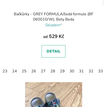
Bačkůrky - GREY FORMULA/šedá formule (BF
060010/W), Boty Beda
Skladem*
529 Kč
od
DETAIL
23
24
25
26
27
28
29
30
31
32
33