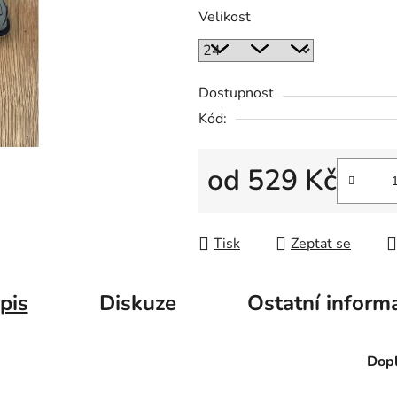
Velikost
Dostupnost
Kód:
od
529 Kč
Měrná cena:
Tisk
Zeptat se
pis
Diskuze
Ostatní inform
Dopl