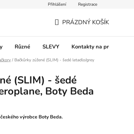
Přihlášení
Registrace
 a platba
Informace k on-line platbám
Odstoupení od smlou
PRÁZDNÝ KOŠÍK
NÁKUPNÍ
KOŠÍK
y
Různé
SLEVY
Kontakty na prodejny
ačkory
/
Bačkůrky zúžené (SLIM) - šedé letadlo/grey
né (SLIM) - šedé
aeroplane, Boty Beda
d českého výrobce Boty Beda.