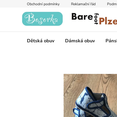
Přejít
Obchodní podmínky
Reklamační řád
Podmí
na
obsah
Dětská obuv
Dámská obuv
Páns