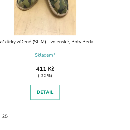
ačkůrky zúžené (SLIM) - vojenské, Boty Beda
Skladem*
411 Kč
(–22 %)
DETAIL
25