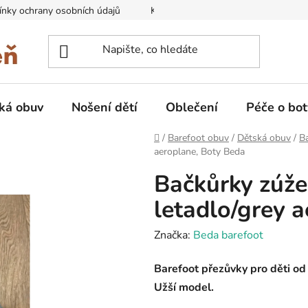
nky ochrany osobních údajů
Kontakty na prodejny
Doprava
ká obuv
Nošení dětí
Oblečení
Péče o bot
Domů
/
Barefoot obuv
/
Dětská obuv
/
B
aeroplane, Boty Beda
Bačkůrky zúže
letadlo/grey 
Značka:
Beda barefoot
Barefoot přezůvky pro děti o
Užší model.