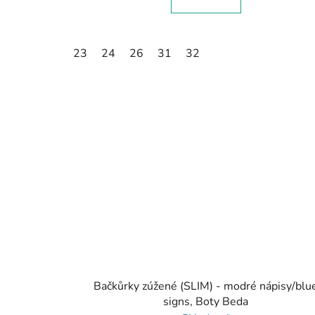
23
24
26
31
32
Bačkůrky zúžené (SLIM) - modré nápisy/blu
signs, Boty Beda