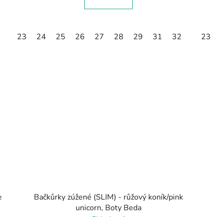
23
24
25
26
27
28
29
31
32
23
e
Bačkůrky zúžené (SLIM) - růžový koník/pink
unicorn, Boty Beda