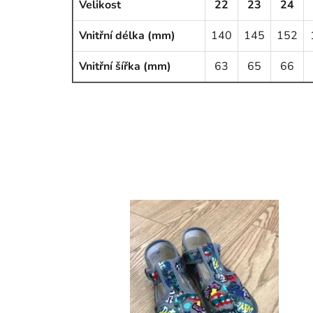
Velikost
22
23
24
Vnitřní délka (mm)
140
145
152
Vnitřní šířka (mm)
63
65
66