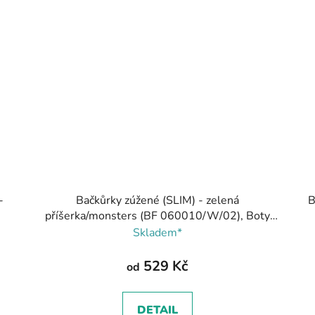
-
Bačkůrky zúžené (SLIM) - zelená
B
příšerka/monsters (BF 060010/W/02), Boty
Beda
Skladem*
529 Kč
od
DETAIL