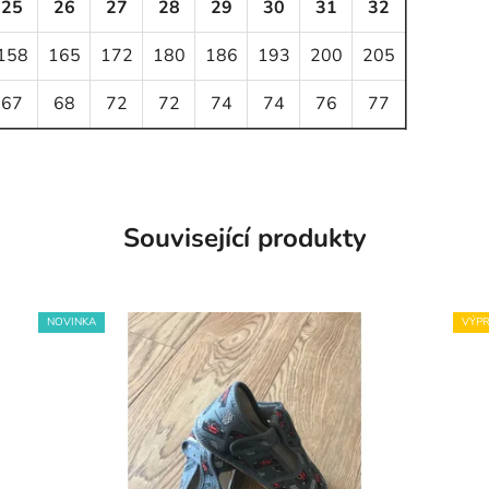
25
26
27
28
29
30
31
32
158
165
172
180
186
193
200
205
67
68
72
72
74
74
76
77
Související produkty
NOVINKA
VÝPR