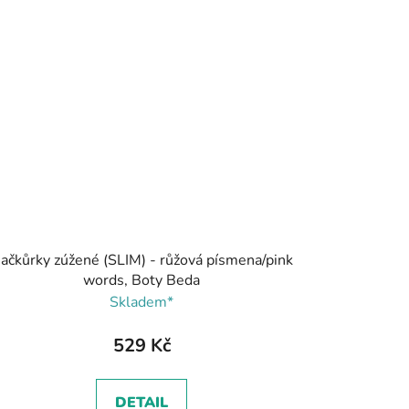
ačkůrky zúžené (SLIM) - růžová písmena/pink
words, Boty Beda
Skladem*
529 Kč
DETAIL