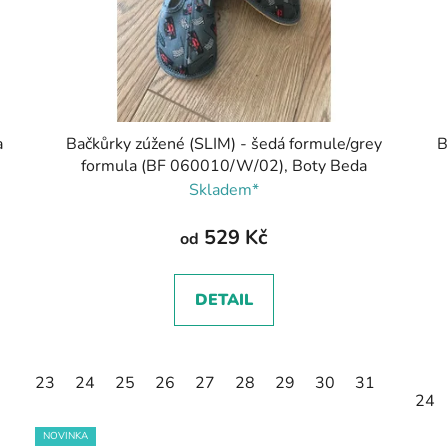
a
Bačkůrky zúžené (SLIM) - šedá formule/grey
B
formula (BF 060010/W/02), Boty Beda
Skladem*
529 Kč
od
DETAIL
23
24
25
26
27
28
29
30
31
24
NOVINKA