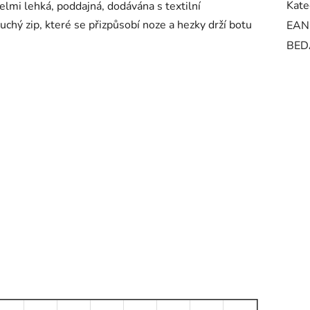
Kate
velmi lehká, poddajná, dodávána s textilní
uchý zip, které se přizpůsobí noze a hezky drží botu
EAN
BED