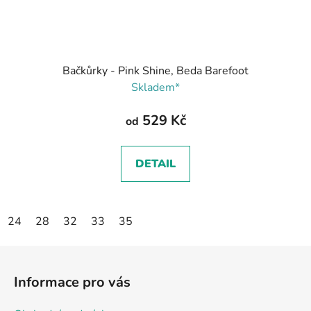
Bačkůrky - Pink Shine, Beda Barefoot
Skladem*
529 Kč
od
DETAIL
24
28
32
33
35
Z
á
Informace pro vás
p
a