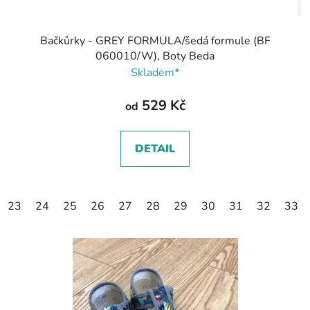
Bačkůrky - GREY FORMULA/šedá formule (BF
060010/W), Boty Beda
Skladem*
529 Kč
od
DETAIL
23
24
25
26
27
28
29
30
31
32
33