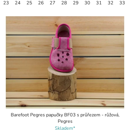
23
24
25
26
27
28
29
30
31
32
33
Barefoot Pegres papučky BF03 s průřezem - růžová,
Pegres
Skladem*