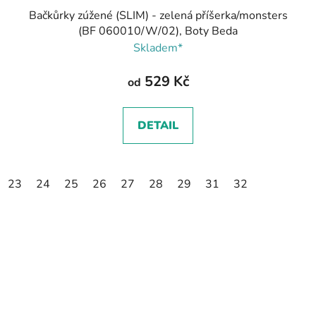
Bačkůrky zúžené (SLIM) - zelená příšerka/monsters
(BF 060010/W/02), Boty Beda
Skladem*
529 Kč
od
DETAIL
23
24
25
26
27
28
29
31
32