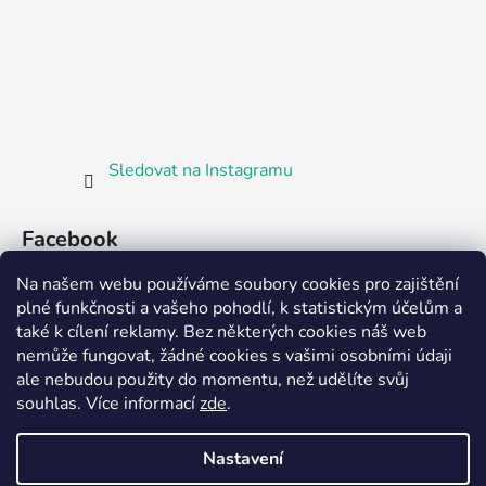
Sledovat na Instagramu
Facebook
Na našem webu používáme soubory cookies pro zajištění
plné funkčnosti a vašeho pohodlí, k statistickým účelům a
také k cílení reklamy. Bez některých cookies náš web
nemůže fungovat, žádné cookies s vašimi osobními údaji
ale nebudou použity do momentu, než udělíte svůj
Partnerská prodejna Barefoot Plzeň
souhlas
.
Více informací
zde
.
Nastavení