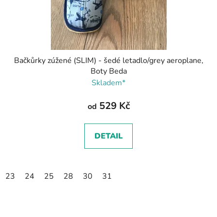
Bačkůrky zúžené (SLIM) - šedé letadlo/grey aeroplane,
Boty Beda
Skladem*
529 Kč
od
DETAIL
23
24
25
28
30
31