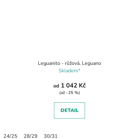
Leguanito - růžová, Leguano
Skladem*
1 042 Kč
od
(až –25 %)
DETAIL
24/25
28/29
30/31