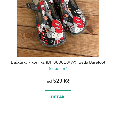
Bačkůrky - komiks (BF 060010/W), Beda Barefoot
Skladem*
529 Kč
od
DETAIL