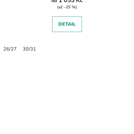
1 055 Kč
od
(až –25 %)
DETAIL
26/27
30/31