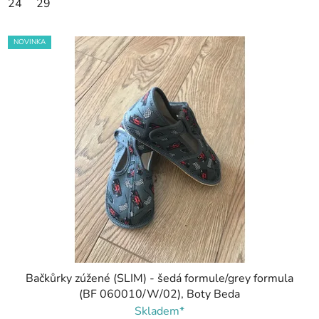
24
29
NOVINKA
Bačkůrky zúžené (SLIM) - šedá formule/grey formula
(BF 060010/W/02), Boty Beda
Skladem*