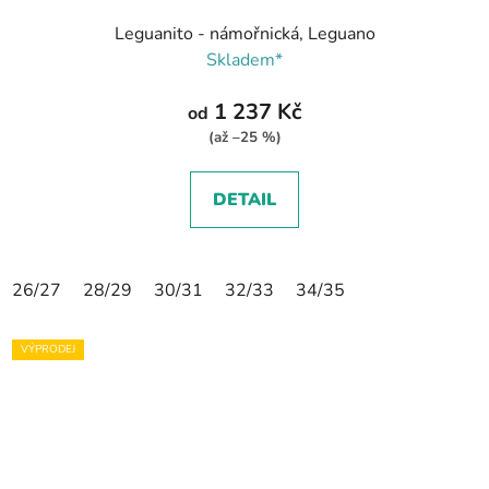
Leguanito - námořnická, Leguano
Skladem*
1 237 Kč
od
(až –25 %)
DETAIL
26/27
28/29
30/31
32/33
34/35
VÝPRODEJ