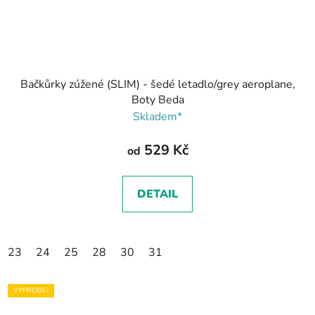
Bačkůrky zúžené (SLIM) - šedé letadlo/grey aeroplane,
Boty Beda
Skladem*
529 Kč
od
DETAIL
23
24
25
28
30
31
VÝPRODEJ