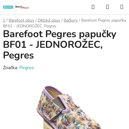
Přejít
Hledat
NÁKUP
na
KOŠÍK
obsah
Domů
/
Barefoot obuv
/
Dětská obuv
/
Bačkory
/
Barefoot Pegres papučky
BF01 - JEDNOROŽEC, Pegres
Barefoot Pegres papučky
BF01 - JEDNOROŽEC,
Pegres
Značka:
Pegres