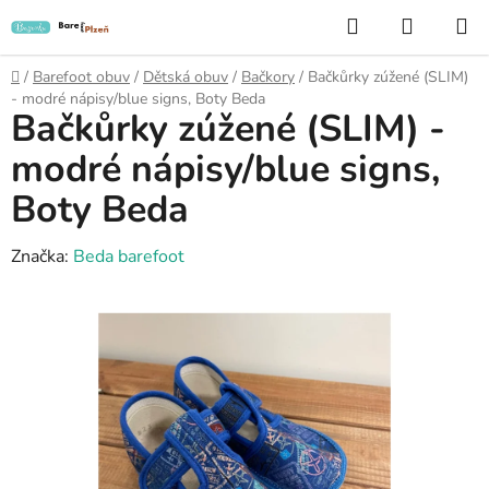
Přejít
Hledat
NÁKUP
na
KOŠÍK
obsah
Domů
/
Barefoot obuv
/
Dětská obuv
/
Bačkory
/
Bačkůrky zúžené (SLIM)
- modré nápisy/blue signs, Boty Beda
Bačkůrky zúžené (SLIM) -
modré nápisy/blue signs,
Boty Beda
Značka:
Beda barefoot