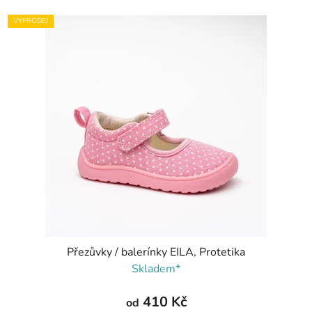
VÝPRODEJ
Přezůvky / balerínky EILA, Protetika
Skladem*
410 Kč
od