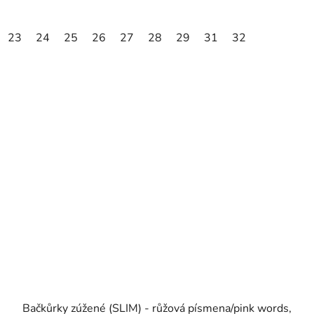
23
24
25
26
27
28
29
31
32
Bačkůrky zúžené (SLIM) - růžová písmena/pink words,