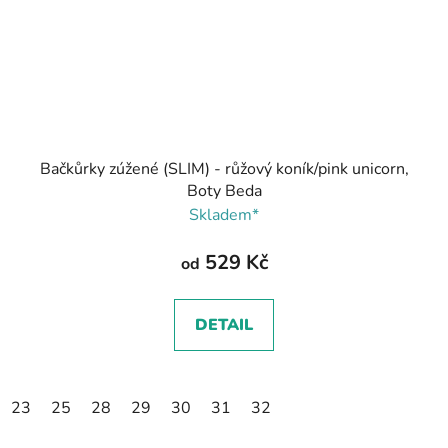
Bačkůrky zúžené (SLIM) - růžový koník/pink unicorn,
Boty Beda
Skladem*
529 Kč
od
DETAIL
23
25
28
29
30
31
32