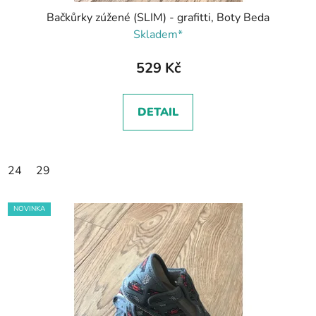
Bačkůrky zúžené (SLIM) - grafitti, Boty Beda
Skladem*
529 Kč
DETAIL
24
29
NOVINKA