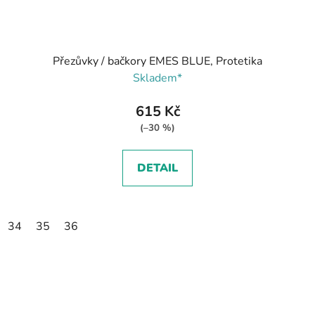
Přezůvky / bačkory EMES BLUE, Protetika
Skladem*
615 Kč
(–30 %)
DETAIL
34
35
36