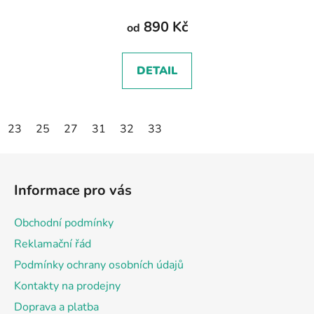
890 Kč
od
DETAIL
23
25
27
31
32
33
Z
á
Informace pro vás
p
a
Obchodní podmínky
t
Reklamační řád
í
Podmínky ochrany osobních údajů
Kontakty na prodejny
Doprava a platba