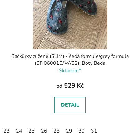
Bačkůrky zúžené (SLIM) - šedá formule/grey formula
(BF 060010/W/02), Boty Beda
Skladem*
529 Kč
od
DETAIL
23
24
25
26
28
29
30
31