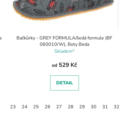
a
Bačkůrky - GREY FORMULA/šedá formule (BF
060010/W), Boty Beda
Skladem*
529 Kč
od
DETAIL
23
24
25
26
27
28
29
30
31
32
3