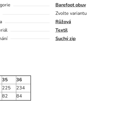
gorie
Barefoot obuv
Zvolte variantu
a
Růžová
riál
Textil
nání
Suchý zip
35
36
225
234
82
84