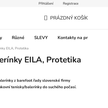
Přihlášení
Registrace
 a platba
Informace k on-line platbám
Odstoupení od smlou
PRÁZDNÝ KOŠÍK
NÁKUPNÍ
KOŠÍK
y
Různé
SLEVY
Kontakty na prodejny
ínky EILA, Protetika
erínky EILA, Protetika
alerínky
z barefoot řady slovenské firmy
enkovní tenisky/balerínky do suchého počasí.