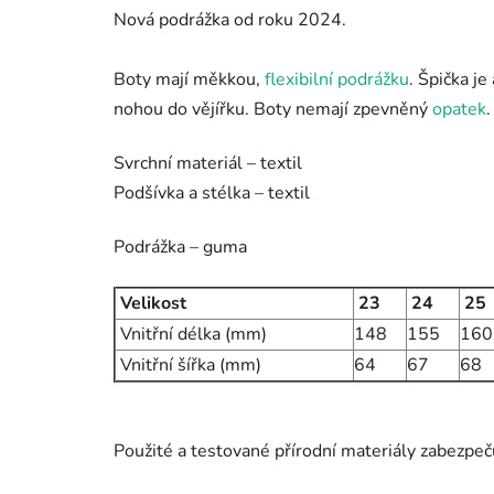
Nová podrážka od roku 2024.
Boty mají
měkkou,
flexibilní podrážku
. Špička je
nohou do vějířku.
Boty nemají zpevněný
opatek
Svrchní materiál – textil
Podšívka a stélka – textil
Podrážka – guma
Velikost
23
24
25
Vnitřní délka (mm)
148
155
160
Vnitřní šířka (mm)
64
67
68
Použité a testované přírodní materiály zabezpeč