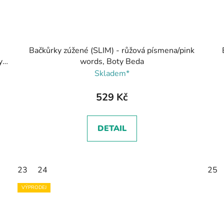
Bačkůrky zúžené (SLIM) - růžová písmena/pink
y
words, Boty Beda
Skladem*
529 Kč
DETAIL
23
24
25
VÝPRODEJ