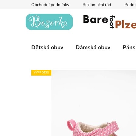
Přejít
Obchodní podmínky
Reklamační řád
Podmí
na
obsah
Dětská obuv
Dámská obuv
Páns
VÝPRODEJ