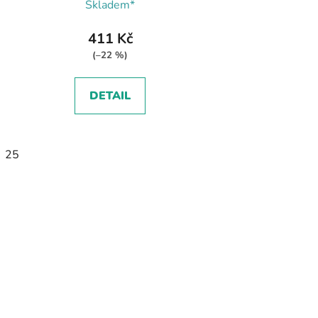
Skladem*
411 Kč
(–22 %)
DETAIL
25