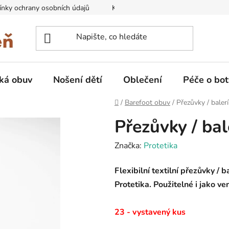
nky ochrany osobních údajů
Kontakty na prodejny
Doprava
ká obuv
Nošení dětí
Oblečení
Péče o bot
Domů
/
Barefoot obuv
/
Přezůvky / baler
Přezůvky / bal
Značka:
Protetika
Flexibilní textilní přezůvky / b
Protetika. Použitelné i jako v
23 - vystavený kus