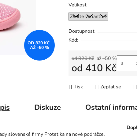
Velikost
Dostupnost
Kód:
OD 820 KČ
AŽ –50 %
od 820 Kč
až –50 %
od
410 Kč
Měrná cena:
Tisk
Zeptat se
pis
Diskuze
Ostatní inform
Dopl
 řady slovenské firmy Protetika na nové podrážce.