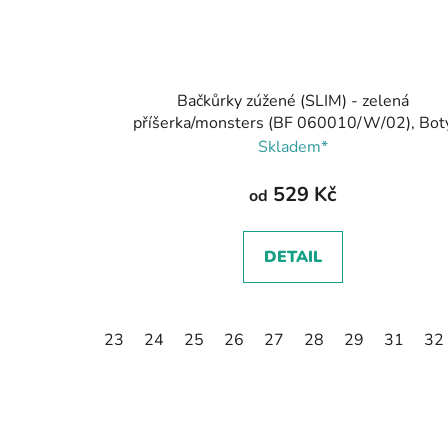
Bačkůrky zúžené (SLIM) - zelená
příšerka/monsters (BF 060010/W/02), Bot
Beda
Skladem*
529 Kč
od
DETAIL
23
24
25
26
27
28
29
31
32