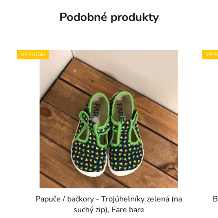
Podobné produkty
VÝPRODEJ
VÝPR
Papuče / bačkory - Trojúhelníky zelená (na
B
suchý zip), Fare bare