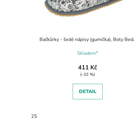
Bačkůrky - šedé nápisy (gumička), Boty Bed
Skladem*
411 Kč
(–22 %)
DETAIL
25