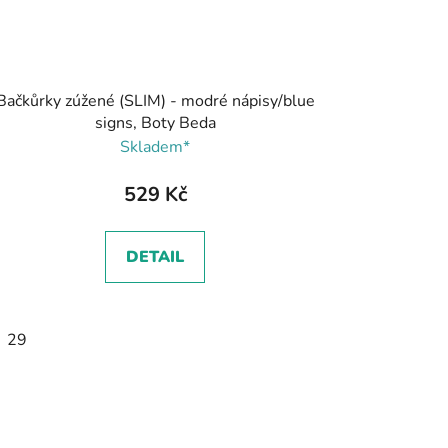
Bačkůrky zúžené (SLIM) - modré nápisy/blue
signs, Boty Beda
Skladem*
529 Kč
DETAIL
29