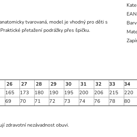
Kate
EAN
anatomicky tvarovaná, model je vhodný pro děti s
Barv
. Praktické přetažení podrážky přes špičku.
Mate
Zapí
26
27
28
29
30
31
32
33
34
165
173
180
190
195
200
206
215
220
69
70
71
72
73
74
76
78
80
ují zdravotní nezávadnost obuvi.