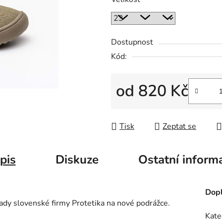
Dostupnost
Kód:
od
820 Kč
Měrná cena:
Tisk
Zeptat se
pis
Diskuze
Ostatní inform
Dopl
 řady slovenské firmy Protetika na nové podrážce.
Kate