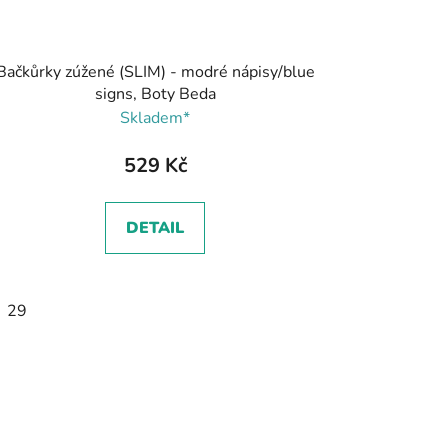
Bačkůrky zúžené (SLIM) - modré nápisy/blue
signs, Boty Beda
Skladem*
529 Kč
DETAIL
29