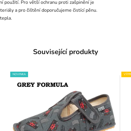
í použití. Pro větší ochranu proti zašpinění je
teriály a pro čištění doporučujeme čistící pěnu.
tepla.
Související produkty
NOVINKA
VÝPR