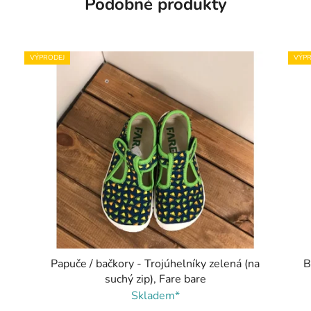
Podobné produkty
VÝPRODEJ
VÝPR
Papuče / bačkory - Trojúhelníky zelená (na
B
suchý zip), Fare bare
Skladem*