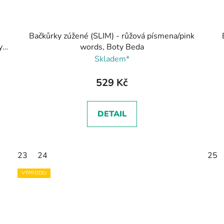
Bačkůrky zúžené (SLIM) - růžová písmena/pink
y
words, Boty Beda
Skladem*
529 Kč
DETAIL
23
24
25
VÝPRODEJ