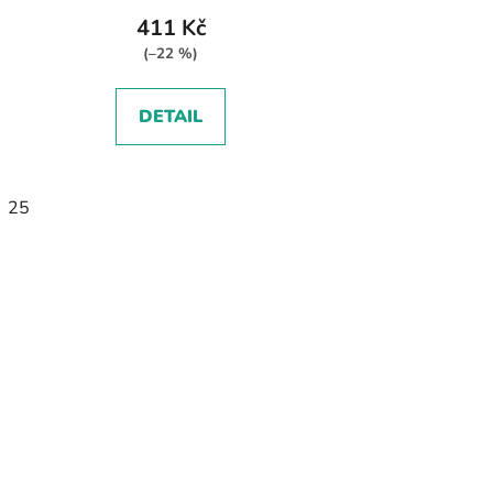
411 Kč
(–22 %)
DETAIL
25