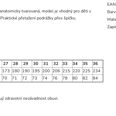
EAN
anatomicky tvarovaná, model je vhodný pro děti s
Barv
. Praktické přetažení podrážky přes špičku.
Mate
Zapí
27
28
29
30
31
32
33
34
35
36
173
180
190
195
200
206
215
220
225
234
70
71
72
73
74
76
78
80
82
84
ují zdravotní nezávadnost obuvi.