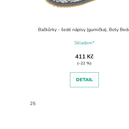
Bačkůrky - šedé nápisy (gumička), Boty Bed
Skladem*
411 Kč
(–22 %)
DETAIL
25