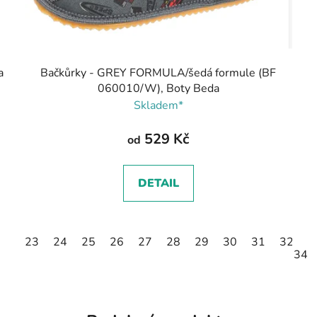
a
Bačkůrky - GREY FORMULA/šedá formule (BF
060010/W), Boty Beda
Skladem*
529 Kč
od
DETAIL
23
24
25
26
27
28
29
30
31
32
3
34