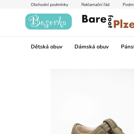
Přejít
Obchodní podmínky
Reklamační řád
Podmí
na
obsah
Dětská obuv
Dámská obuv
Páns