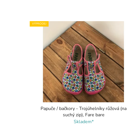
VÝPRODEJ
Papuče / bačkory - Trojúhelníky růžová (na
suchý zip), Fare bare
Skladem*