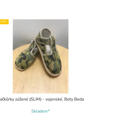
ODEJ
ačkůrky zúžené (SLIM) - vojenské, Boty Beda
Skladem*