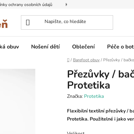
nky ochrany osobních údajů
Kontakty na prodejny
Doprava
ká obuv
Nošení dětí
Oblečení
Péče o bot
Domů
/
Barefoot obuv
/
Přezůvky / bačk
Přezůvky / ba
Protetika
Značka:
Protetika
Flexibilní textilní přezůvky / 
Protetika. Použitelné i jako v
Velikost