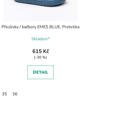
Přezůvky / bačkory EMES BLUE, Protetika
Skladem*
615 Kč
(–30 %)
DETAIL
3
34
35
35
36