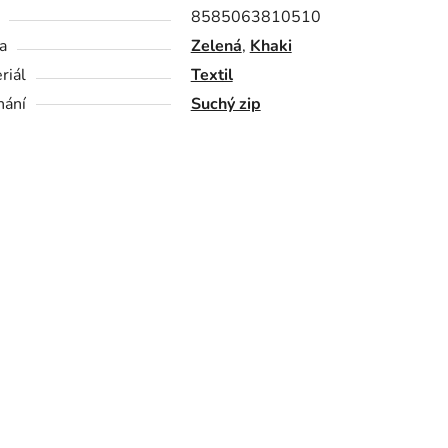
8585063810510
a
Zelená
,
Khaki
riál
Textil
nání
Suchý zip