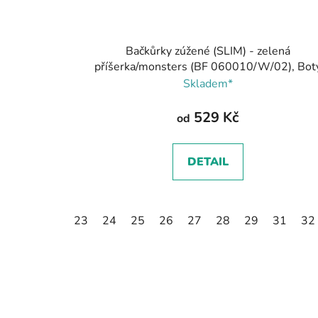
Bačkůrky zúžené (SLIM) - zelená
příšerka/monsters (BF 060010/W/02), Bot
Beda
Skladem*
529 Kč
od
DETAIL
23
24
25
26
27
28
29
31
32