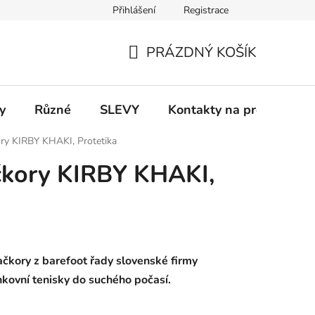
Přihlášení
Registrace
 a platba
Informace k on-line platbám
Odstoupení od smlou
PRÁZDNÝ KOŠÍK
NÁKUPNÍ
KOŠÍK
y
Různé
SLEVY
Kontakty na prodejny
ory KIRBY KHAKI, Protetika
čkory KIRBY KHAKI,
bačkory
z barefoot řady slovenské firmy
enkovní tenisky do suchého počasí.