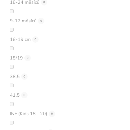
18-24 měsíců
0
9-12 měsíců
0
18-19 cm
0
18/19
0
38,5
0
41,5
0
INF (Kids 18 - 20)
0