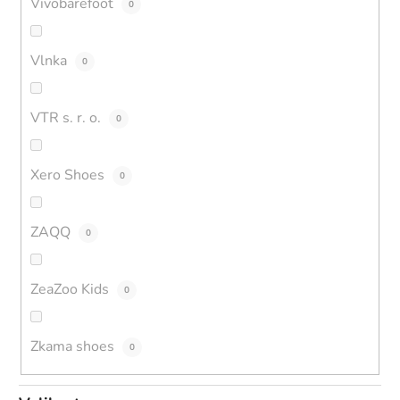
Vivobarefoot
0
Vlnka
0
VTR s. r. o.
0
Xero Shoes
0
ZAQQ
0
ZeaZoo Kids
0
Zkama shoes
0