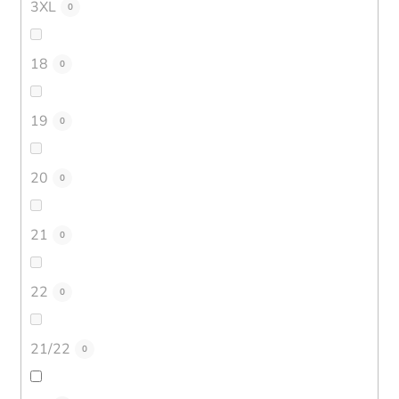
3XL
0
18
0
19
0
20
0
21
0
22
0
21/22
0