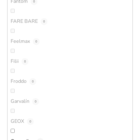
Fantom
0
FARE BARE
0
Feelmax
0
Filii
0
Froddo
0
Garvalín
0
GEOX
0