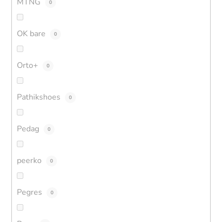
MTNG
0
OK bare
0
Orto+
0
Pathikshoes
0
Pedag
0
peerko
0
Pegres
0