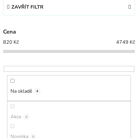
e
ZAVŘÍT FILTR
n
í
p
Cena
r
o
820
Kč
4749
Kč
d
u
k
t
ů
Na skladě
4
Akce
0
Novinka
0