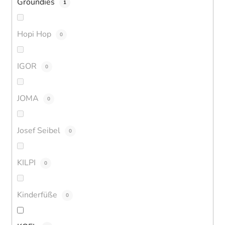
Groundies
1
Hopi Hop
0
IGOR
0
JOMA
0
Josef Seibel
0
KILPI
0
Kinderfüße
0