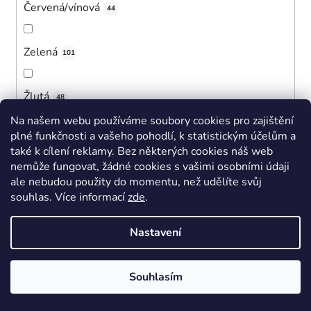
Červená/vínová
44
Zelená
101
Žlutá
48
Na našem webu používáme soubory cookies pro zajištění
plné funkčnosti a vašeho pohodlí, k statistickým účelům a
Bílá
38
také k cílení reklamy. Bez některých cookies náš web
nemůže fungovat, žádné cookies s vašimi osobními údaji
ale nebudou použity do momentu, než udělíte svůj
Černá
377
souhlas
.
Více informací
zde
.
Růžová
Nastavení
410
Tmavě modrá
Souhlasím
250