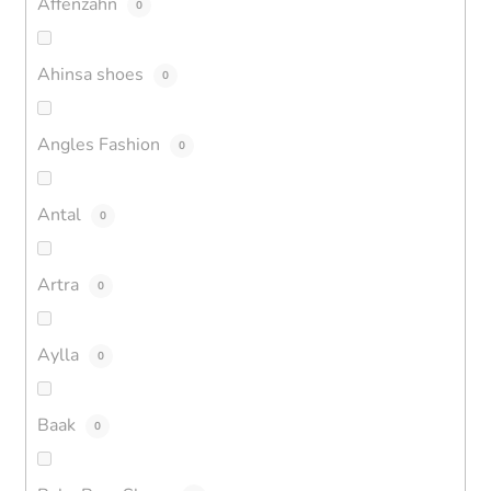
Affenzahn
0
Ahinsa shoes
0
Angles Fashion
0
Antal
0
Artra
0
Aylla
0
Baak
0