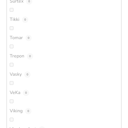
Surtex
0
Tikki
0
Tomar
0
Trepon
0
Vasky
0
VeKa
0
Viking
0