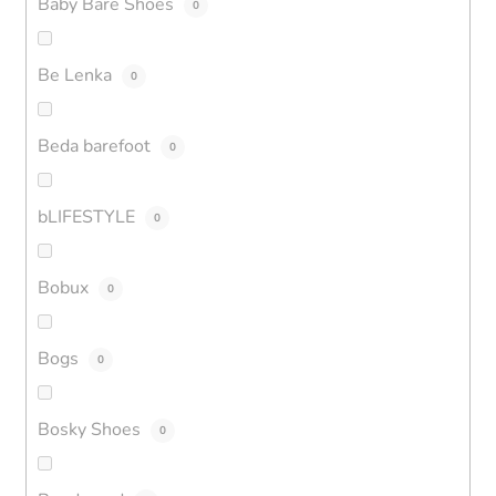
Baby Bare Shoes
0
Be Lenka
0
Beda barefoot
0
bLIFESTYLE
0
Bobux
0
Bogs
0
Bosky Shoes
0