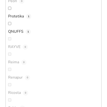
Peon
0
Protetika
1
QNUFFS
1
RAYVE
0
Reima
0
Renapur
0
Ricosta
0