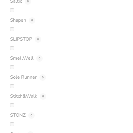
Saltic
0
Shapen
0
SLIPSTOP
0
SmellWell
0
Sole Runner
0
Stitch&Walk
0
STONZ
0