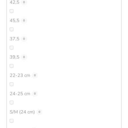
42,5
0
45,5
0
37,5
0
39,5
0
22-23 cm
0
24-25 cm
0
S/M (24 cm)
0