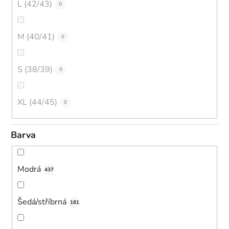
L (42/43)
0
M (40/41)
0
S (38/39)
0
XL (44/45)
0
Barva
Modrá
437
Šedá/stříbrná
181