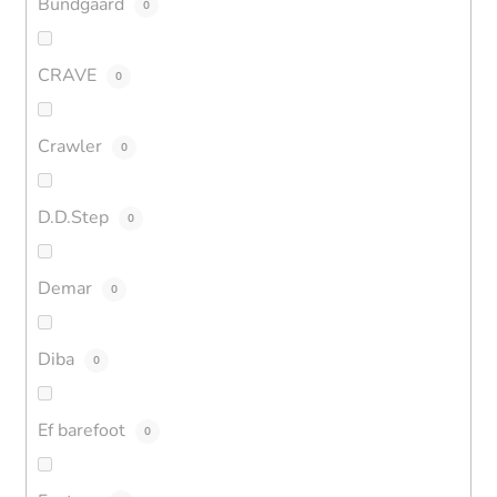
Bundgaard
0
CRAVE
0
Crawler
0
D.D.Step
0
Demar
0
Diba
0
Ef barefoot
0