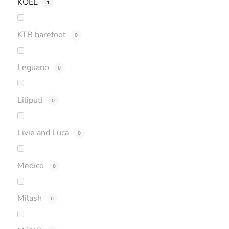
KOEL
1
KTR barefoot
0
Leguano
0
Liliputi
0
Livie and Luca
0
Medico
0
Milash
0