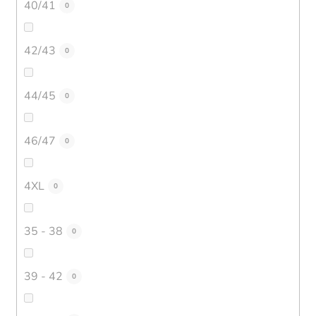
40/41
0
42/43
0
44/45
0
46/47
0
4XL
0
35 - 38
0
39 - 42
0