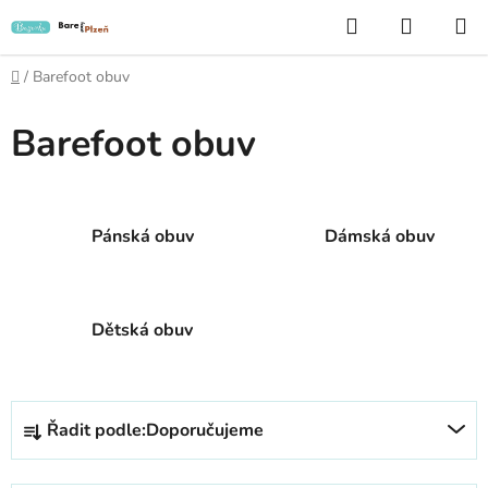
Přejít
Hledat
NÁKUP
na
KOŠÍK
obsah
Domů
/
Barefoot obuv
Barefoot obuv
Pánská obuv
Dámská obuv
Dětská obuv
Ř
Řadit podle:
Doporučujeme
a
z