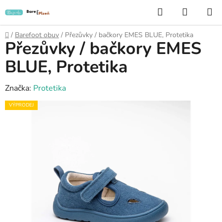
Přejít
Hledat
NÁKUP
na
KOŠÍK
obsah
Domů
/
Barefoot obuv
/
Přezůvky / bačkory EMES BLUE, Protetika
Přezůvky / bačkory EMES
BLUE, Protetika
Značka:
Protetika
VÝPRODEJ