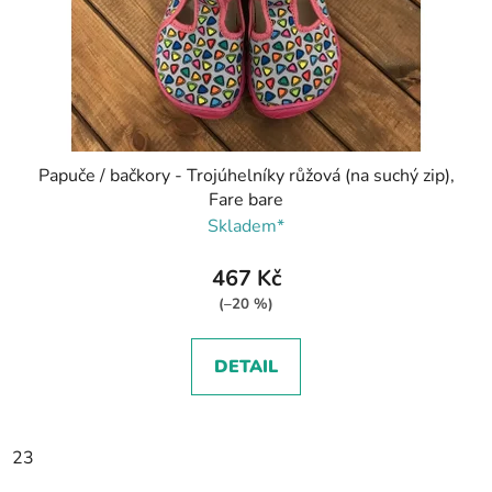
Papuče / bačkory - Trojúhelníky růžová (na suchý zip),
Fare bare
Skladem*
467 Kč
(–20 %)
DETAIL
23