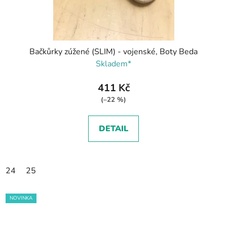
Bačkůrky zúžené (SLIM) - vojenské, Boty Beda
Skladem*
411 Kč
(–22 %)
DETAIL
24
25
NOVINKA