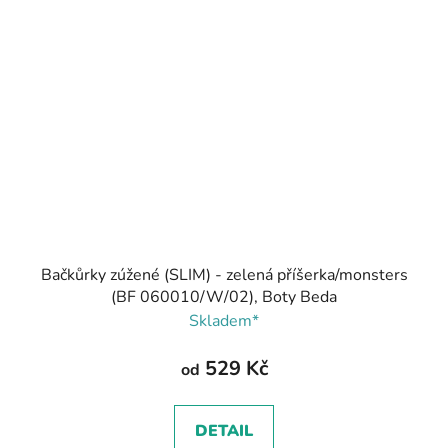
Bačkůrky zúžené (SLIM) - zelená příšerka/monsters
(BF 060010/W/02), Boty Beda
Skladem*
529 Kč
od
DETAIL