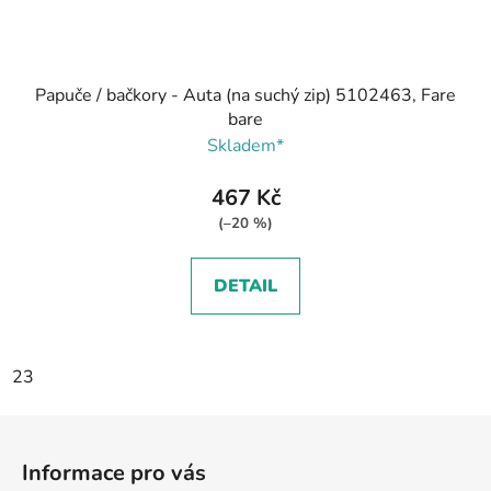
Papuče / bačkory - Auta (na suchý zip) 5102463, Fare
bare
Skladem*
467 Kč
(–20 %)
DETAIL
23
Z
á
Informace pro vás
p