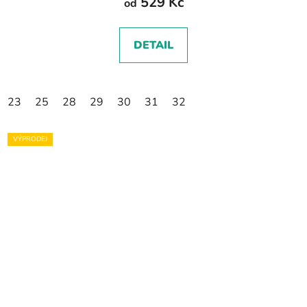
529 Kč
od
DETAIL
23
25
28
29
30
31
32
VÝPRODEJ