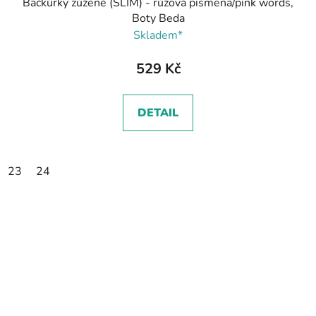
Bačkůrky zúžené (SLIM) - růžová písmena/pink words,
Boty Beda
Skladem*
529 Kč
DETAIL
23
24