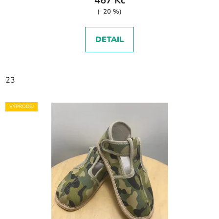
467 Kč
(–20 %)
DETAIL
23
VÝPRODEJ