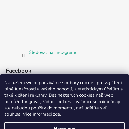
Sledovat na Instagramu
Facebook
Na našem webu používáme soubory cookies pro zajištění
plné funkčnosti a vašeho pohodlí, k statistickým účelům a
také k cílení reklamy. Bez některých cookies náš web
nemůže fungovat, žádné cookies s vašimi osobními údaji
ale nebudou použity do momentu, než udělíte svůj
Partnerská prodejna Barefoot Plzeň
souhlas
.
Více informací
zde
.