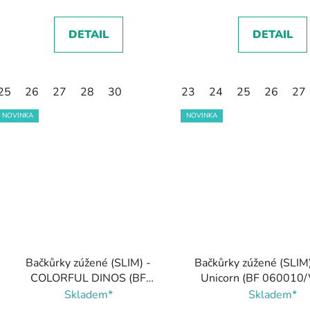
DETAIL
DETAIL
25
26
27
28
30
23
24
25
26
27
NOVINKA
NOVINKA
Bačkůrky zúžené (SLIM) -
Bačkůrky zúžené (SLIM)
COLORFUL DINOS (BF
Unicorn (BF 060010/
060010/W/02), Boty Beda
Boty Beda
Skladem*
Skladem*