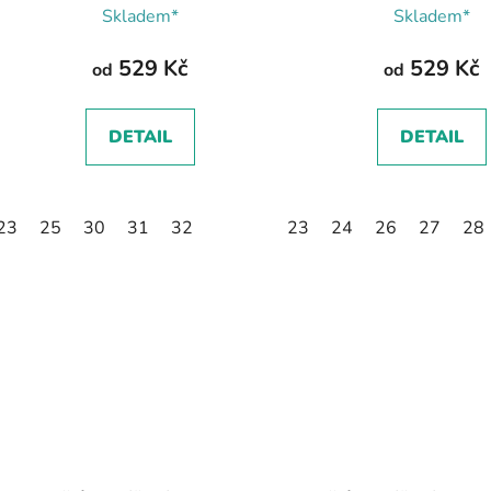
Boty Beda
Skladem*
Skladem*
529 Kč
529 Kč
od
od
DETAIL
DETAIL
23
25
30
31
32
23
24
26
27
28