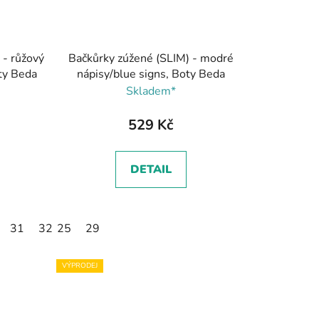
 - růžový
Bačkůrky zúžené (SLIM) - modré
oty Beda
nápisy/blue signs, Boty Beda
Skladem*
529 Kč
DETAIL
31
32
25
29
VÝPRODEJ