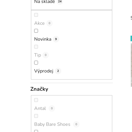
Na skladě
24
p
a
n
Akce
0
e
l
Novinka
9
Tip
0
i
Výprodej
2
Značky
Antal
0
Baby Bare Shoes
0