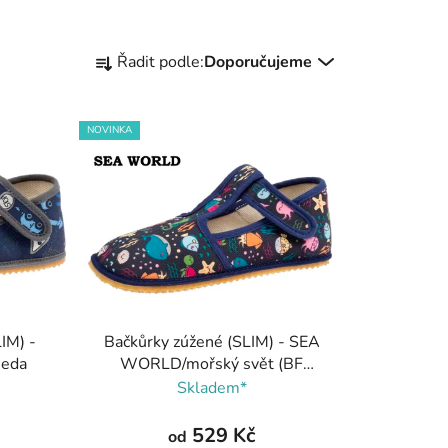
Ř
Řadit podle:
Doporučujeme
a
z
e
NOVINKA
n
í
p
r
o
d
u
k
IM) -
Bačkůrky zúžené (SLIM) - SEA
t
Beda
WORLD/mořský svět (BF
ů
060010/W/02), Boty Beda
Skladem*
529 Kč
od