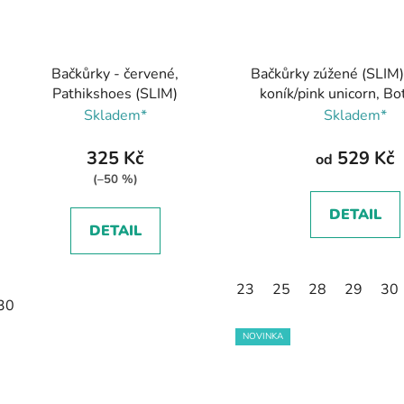
Bačkůrky - červené,
Bačkůrky zúžené (SLIM)
Pathikshoes (SLIM)
koník/pink unicorn, B
Skladem*
Skladem*
325 Kč
529 Kč
od
(–50 %)
DETAIL
DETAIL
23
25
28
29
30
30
NOVINKA