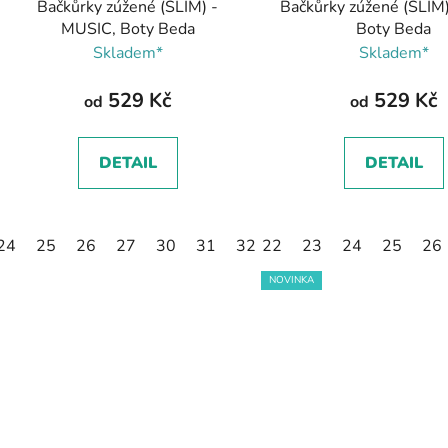
Bačkůrky zúžené (SLIM) -
Bačkůrky zúžené (SLIM)
MUSIC, Boty Beda
Boty Beda
Skladem*
Skladem*
529 Kč
529 Kč
od
od
DETAIL
DETAIL
24
25
26
27
30
31
32
22
23
24
25
26
NOVINKA