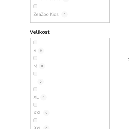
ZeaZoo Kids
0
Velikost
S
0
M
0
L
0
XL
0
XXL
0
3XL
0