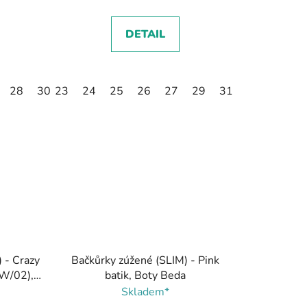
DETAIL
28
30
23
31
24
25
26
27
29
31
32
 - Crazy
Bačkůrky zúžené (SLIM) - Pink
W/02),
batik, Boty Beda
Skladem*