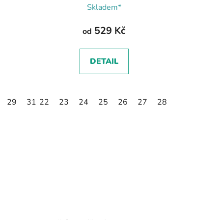
Skladem*
529 Kč
od
DETAIL
29
31
22
32
23
24
25
26
27
28
29
30