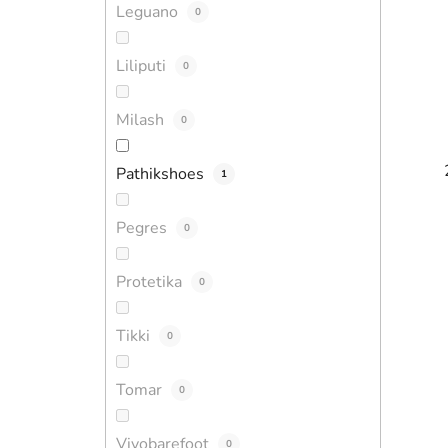
Leguano
0
Liliputi
0
Milash
0
Pathikshoes
1
Pegres
0
Protetika
0
Tikki
0
Tomar
0
Vivobarefoot
0