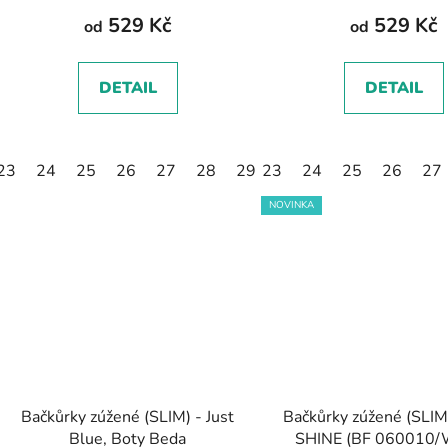
529 Kč
529 Kč
od
od
DETAIL
DETAIL
23
24
25
26
27
28
29
23
30
24
31
25
32
26
27
NOVINKA
Bačkůrky zúžené (SLIM) - Just
Bačkůrky zúžené (SLIM
Blue, Boty Beda
SHINE (BF 060010/