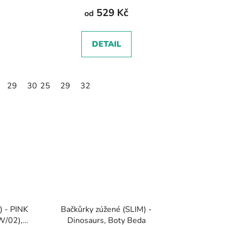
529 Kč
od
DETAIL
29
30
25
31
29
32
32
) - PINK
Bačkůrky zúžené (SLIM) -
W/02),
Dinosaurs, Boty Beda