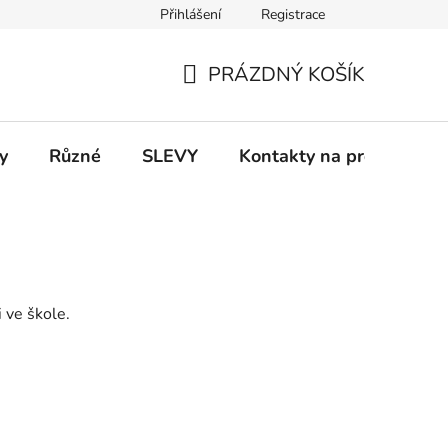
Přihlášení
Registrace
 a platba
Informace k on-line platbám
Odstoupení od smlou
PRÁZDNÝ KOŠÍK
NÁKUPNÍ
KOŠÍK
y
Různé
SLEVY
Kontakty na prodejny
 ve škole.