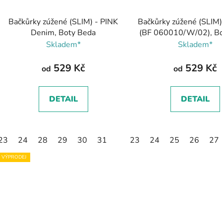
Bačkůrky zúžené (SLIM) - PINK
Bačkůrky zúžené (SLIM)
Denim, Boty Beda
(BF 060010/W/02), B
Skladem*
Skladem*
529 Kč
529 Kč
od
od
DETAIL
DETAIL
23
24
28
29
30
31
23
24
25
26
27
VÝPRODEJ