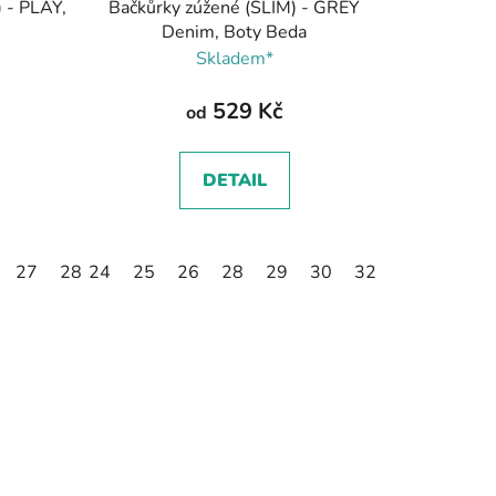
 - PLAY,
Bačkůrky zúžené (SLIM) - GREY
Denim, Boty Beda
Skladem*
529 Kč
od
DETAIL
27
28
24
30
25
31
26
32
28
29
30
32