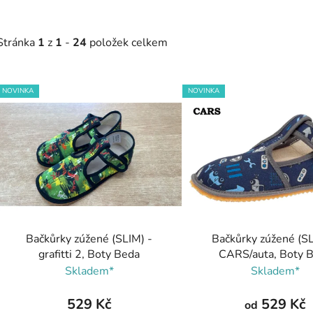
Stránka
1
z
1
-
24
položek celkem
V
NOVINKA
NOVINKA
ý
p
s
p
r
o
d
Bačkůrky zúžené (SLIM) -
Bačkůrky zúžené (SL
u
grafitti 2, Boty Beda
CARS/auta, Boty 
k
Skladem*
Skladem*
t
ů
529 Kč
529 Kč
od