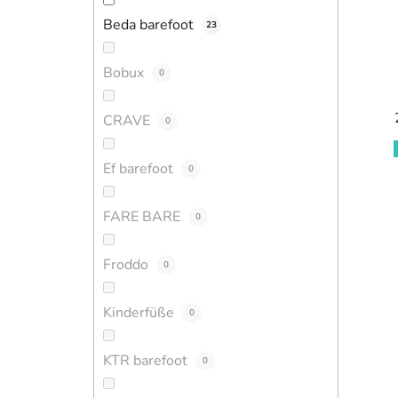
Beda barefoot
23
Bobux
0
CRAVE
0
Ef barefoot
0
FARE BARE
0
Froddo
0
Kinderfüße
0
KTR barefoot
0