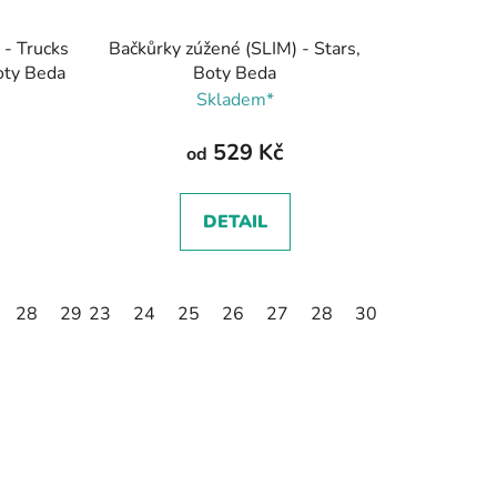
 - Trucks
Bačkůrky zúžené (SLIM) - Stars,
oty Beda
Boty Beda
Skladem*
529 Kč
od
DETAIL
28
29
23
30
24
31
25
32
26
27
28
30
31
32