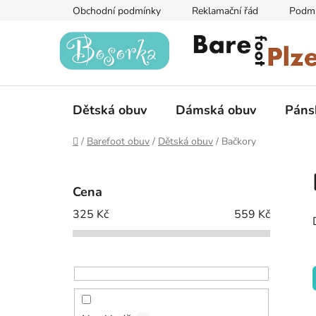
Přejít
Obchodní podmínky
Reklamační řád
Podmí
na
obsah
Dětská obuv
Dámská obuv
Páns
Domů
/
Barefoot obuv
/
Dětská obuv
/
Bačkory
P
o
Cena
s
325
Kč
559
Kč
t
r
a
n
n
í