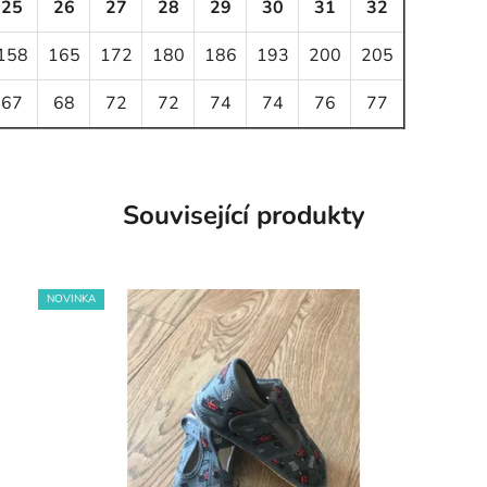
25
26
27
28
29
30
31
32
158
165
172
180
186
193
200
205
67
68
72
72
74
74
76
77
Související produkty
NOVINKA