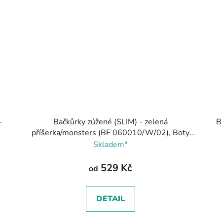
-
Bačkůrky zúžené (SLIM) - zelená
B
příšerka/monsters (BF 060010/W/02), Boty
Beda
Skladem*
529 Kč
od
DETAIL