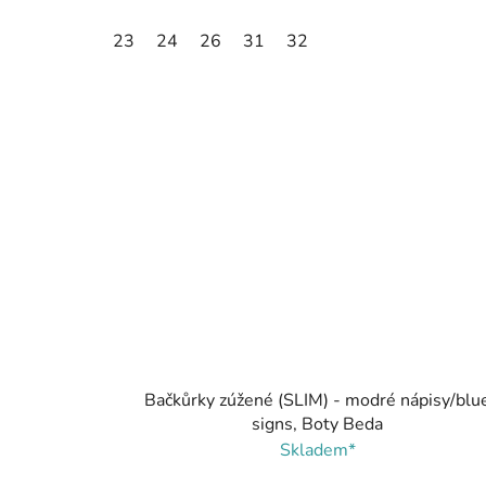
23
24
26
31
32
Bačkůrky zúžené (SLIM) - modré nápisy/blu
signs, Boty Beda
Skladem*