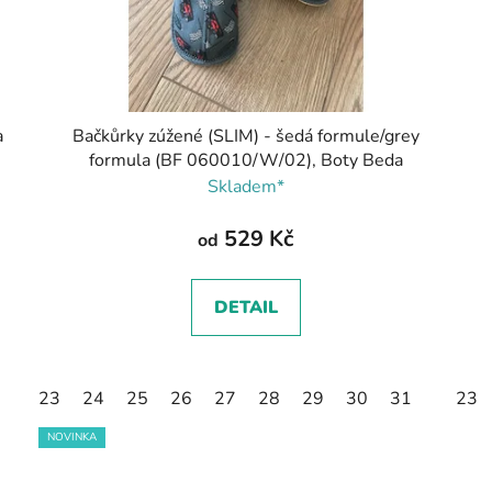
a
Bačkůrky zúžené (SLIM) - šedá formule/grey
formula (BF 060010/W/02), Boty Beda
Skladem*
529 Kč
od
DETAIL
23
24
25
26
27
28
29
30
31
23
NOVINKA