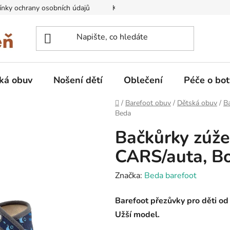
nky ochrany osobních údajů
Kontakty na prodejny
Doprava
ká obuv
Nošení dětí
Oblečení
Péče o bot
Domů
/
Barefoot obuv
/
Dětská obuv
/
B
Beda
Bačkůrky zúže
CARS/auta, B
Značka:
Beda barefoot
Barefoot přezůvky pro děti o
Užší model.