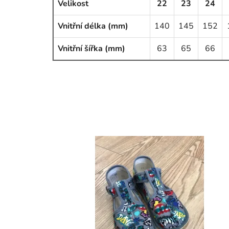
Velikost
22
23
24
Vnitřní délka (mm)
140
145
152
Vnitřní šířka (mm)
63
65
66