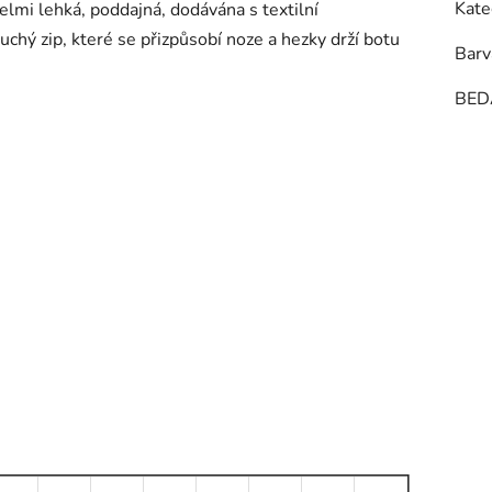
Kate
velmi lehká, poddajná, dodávána s textilní
uchý zip, které se přizpůsobí noze a hezky drží botu
Barv
BED