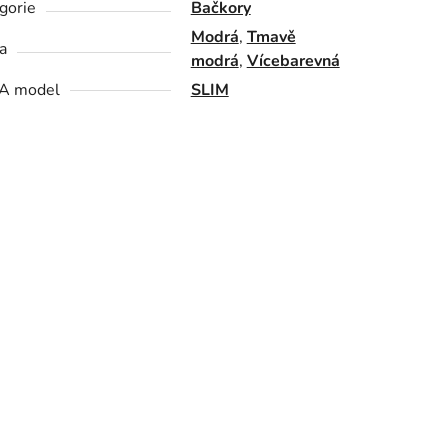
gorie
Bačkory
Modrá
,
Tmavě
a
modrá
,
Vícebarevná
A model
SLIM