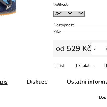
Velikost
Dostupnost
Kód:
od
529 Kč
Měrná cena:
Tisk
Zeptat se
pis
Diskuze
Ostatní inform
Dopl