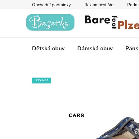
Přejít
Obchodní podmínky
Reklamační řád
Podmí
na
obsah
Dětská obuv
Dámská obuv
Páns
NOVINKA