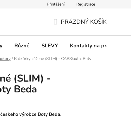
Přihlášení
Registrace
 a platba
Informace k on-line platbám
Odstoupení od smlou
PRÁZDNÝ KOŠÍK
NÁKUPNÍ
KOŠÍK
y
Různé
SLEVY
Kontakty na prodejny
ačkory
/
Bačkůrky zúžené (SLIM) - CARS/auta, Boty
né (SLIM) -
oty Beda
d českého výrobce Boty Beda.