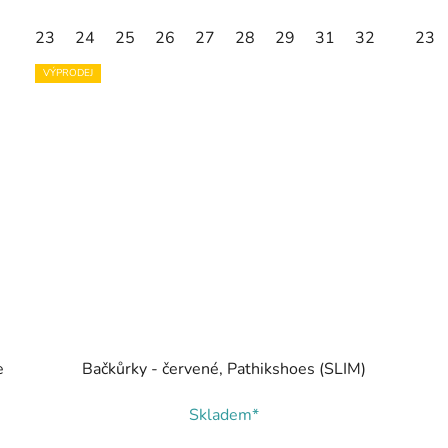
23
24
25
26
27
28
29
31
32
23
VÝPRODEJ
e
Bačkůrky - červené, Pathikshoes (SLIM)
Skladem*