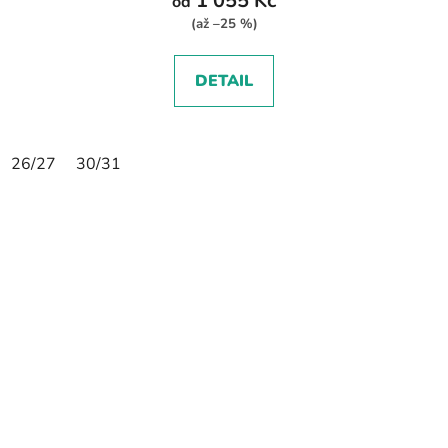
1 055 Kč
od
(až –25 %)
DETAIL
26/27
30/31