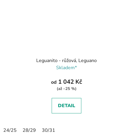
Leguanito - růžová, Leguano
Skladem*
1 042 Kč
od
(až –25 %)
DETAIL
24/25
28/29
30/31