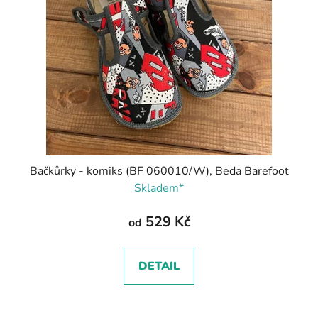
Bačkůrky - komiks (BF 060010/W), Beda Barefoot
Skladem*
529 Kč
od
DETAIL