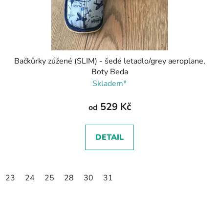
Bačkůrky zúžené (SLIM) - šedé letadlo/grey aeroplane,
Boty Beda
Skladem*
529 Kč
od
DETAIL
23
24
25
28
30
31