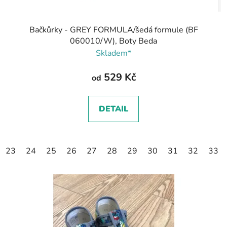
Bačkůrky - GREY FORMULA/šedá formule (BF
060010/W), Boty Beda
Skladem*
529 Kč
od
DETAIL
23
24
25
26
27
28
29
30
31
32
33