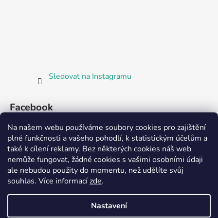
Sledovat na Instagramu
Facebook
Na našem webu používáme soubory cookies pro zajištění
plné funkčnosti a vašeho pohodlí, k statistickým účelům a
také k cílení reklamy. Bez některých cookies náš web
nemůže fungovat, žádné cookies s vašimi osobními údaji
ale nebudou použity do momentu, než udělíte svůj
Partnerská prodejna Barefoot Plzeň
souhlas
.
Více informací
zde
.
Nastavení