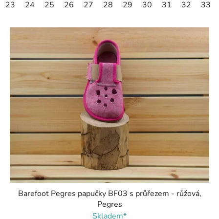
23
24
25
26
27
28
29
30
31
32
33
Barefoot Pegres papučky BF03 s průřezem - růžová,
Pegres
Skladem*