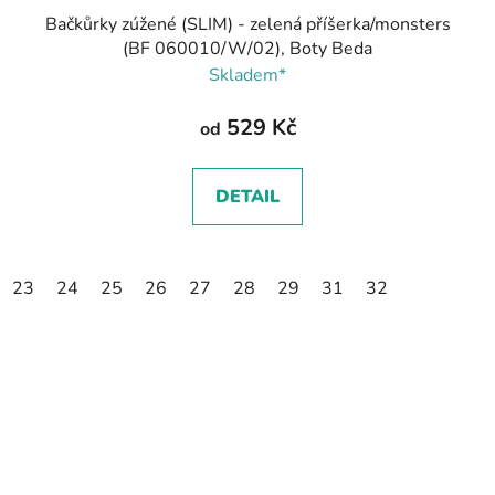
Bačkůrky zúžené (SLIM) - zelená příšerka/monsters
(BF 060010/W/02), Boty Beda
Skladem*
529 Kč
od
DETAIL
23
24
25
26
27
28
29
31
32