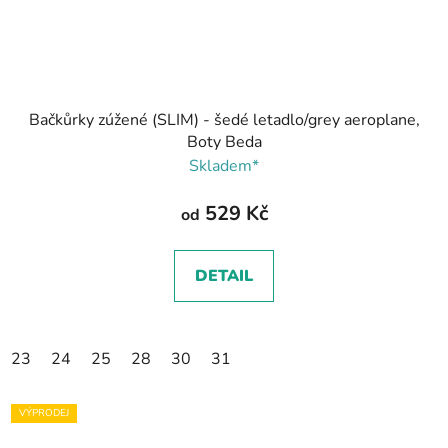
Bačkůrky zúžené (SLIM) - šedé letadlo/grey aeroplane,
Boty Beda
Skladem*
529 Kč
od
DETAIL
23
24
25
28
30
31
VÝPRODEJ