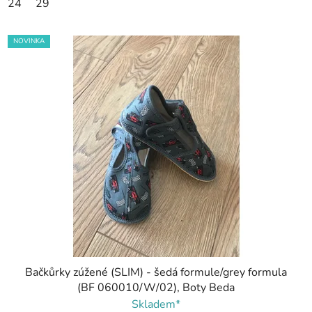
24
29
NOVINKA
Bačkůrky zúžené (SLIM) - šedá formule/grey formula
(BF 060010/W/02), Boty Beda
Skladem*