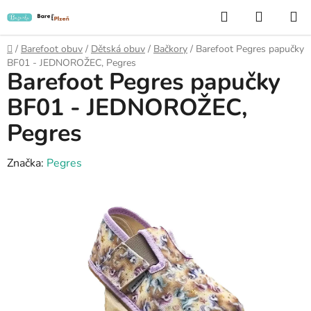
Přejít
Hledat
NÁKUP
na
KOŠÍK
obsah
Domů
/
Barefoot obuv
/
Dětská obuv
/
Bačkory
/
Barefoot Pegres papučky
BF01 - JEDNOROŽEC, Pegres
Barefoot Pegres papučky
BF01 - JEDNOROŽEC,
Pegres
Značka:
Pegres