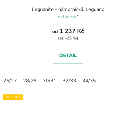
Leguanito - námořnická, Leguano
Skladem*
1 237 Kč
od
(až –25 %)
DETAIL
26/27
28/29
30/31
32/33
34/35
VÝPRODEJ