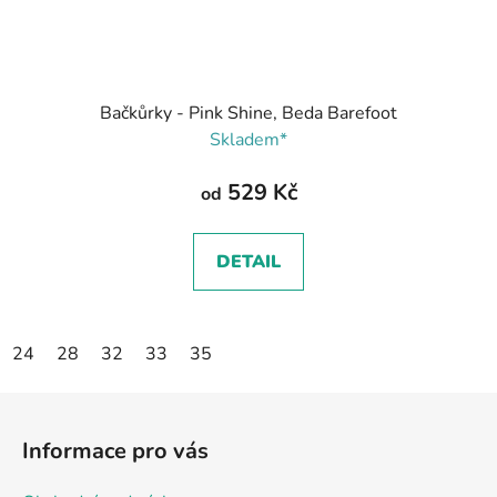
Bačkůrky - Pink Shine, Beda Barefoot
Skladem*
529 Kč
od
DETAIL
24
28
32
33
35
Z
á
Informace pro vás
p
a