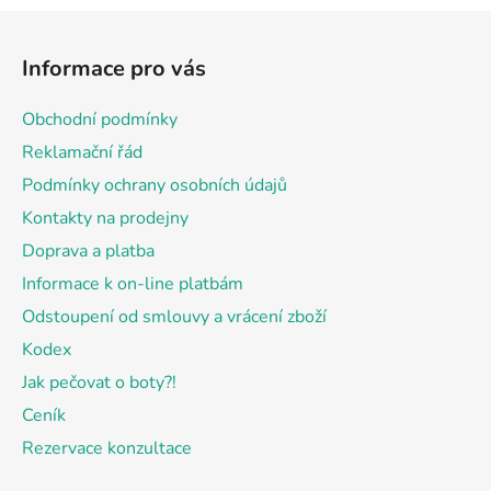
Z
á
Informace pro vás
p
a
Obchodní podmínky
t
Reklamační řád
í
Podmínky ochrany osobních údajů
Kontakty na prodejny
Doprava a platba
Informace k on-line platbám
Odstoupení od smlouvy a vrácení zboží
Kodex
Jak pečovat o boty?!
Ceník
Rezervace konzultace