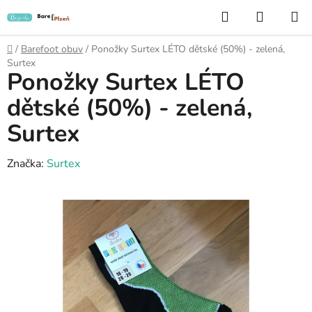
Přejít
Hledat
NÁKUP
na
KOŠÍK
obsah
Domů
/
Barefoot obuv
/
Ponožky Surtex LÉTO dětské (50%) - zelená,
Surtex
Ponožky Surtex LÉTO
dětské (50%) - zelená,
Surtex
Značka:
Surtex