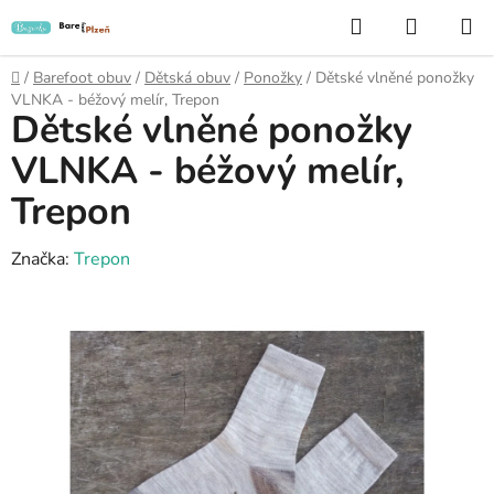
Přejít
Hledat
NÁKUP
na
KOŠÍK
obsah
Domů
/
Barefoot obuv
/
Dětská obuv
/
Ponožky
/
Dětské vlněné ponožky
VLNKA - béžový melír, Trepon
Dětské vlněné ponožky
VLNKA - béžový melír,
Trepon
Značka:
Trepon