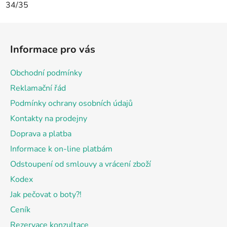
34/35
Z
á
Informace pro vás
p
a
Obchodní podmínky
t
Reklamační řád
í
Podmínky ochrany osobních údajů
Kontakty na prodejny
Doprava a platba
Informace k on-line platbám
Odstoupení od smlouvy a vrácení zboží
Kodex
Jak pečovat o boty?!
Ceník
Rezervace konzultace