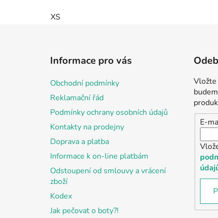
XS
Z
á
Informace pro vás
Odebí
p
a
Vložte
Obchodní podmínky
t
budeme
Reklamační řád
í
produk
Podmínky ochrany osobních údajů
E-ma
Kontakty na prodejny
Doprava a platba
Vlož
Informace k on-line platbám
podm
údaj
Odstoupení od smlouvy a vrácení
zboží
P
Kodex
Jak pečovat o boty?!