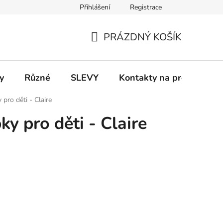
Přihlášení
Registrace
 a platba
Informace k on-line platbám
Odstoupení od smlou
PRÁZDNÝ KOŠÍK
NÁKUPNÍ
KOŠÍK
y
Různé
SLEVY
Kontakty na prodejny
pro děti - Claire
y pro děti - Claire