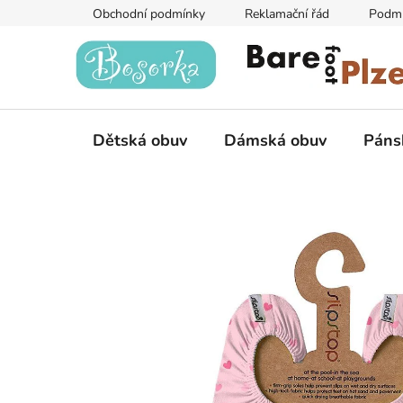
Přejít
Obchodní podmínky
Reklamační řád
Podmí
na
obsah
Dětská obuv
Dámská obuv
Páns