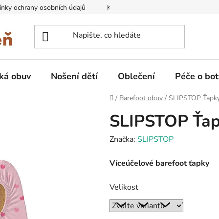
nky ochrany osobních údajů
Kontakty na prodejny
Doprava
ká obuv
Nošení dětí
Oblečení
Péče o bot
Domů
/
Barefoot obuv
/
SLIPSTOP Ťapky 
SLIPSTOP Ťapk
Značka:
SLIPSTOP
Víceúčelové barefoot ťapky
Velikost