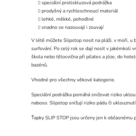
speciální protiskluzová podrážka
prodyšný a rychleschnoucí materiál
lehké, měkké, pohodlné
snadno se nazouvají i zouvají
V létě můžete Slipstop nosit na pláži, v moři, u b
surfování. Po celý rok se dají nosit v jakémkoli
škola nebo tělocvična při pilates a józe, do hot
bazénů.
Vhodné pro všechny věkové kategorie.
Speciální podrážka pomáhá snižovat riziko uklou
naboso. Slipstop snižují riziko pádu či uklouznutí
Ťapky SLIP STOP jsou určeny jen k občasnému p