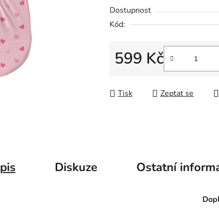
Dostupnost
Kód:
599 Kč
Měrná cena:
Tisk
Zeptat se
pis
Diskuze
Ostatní inform
Dopl