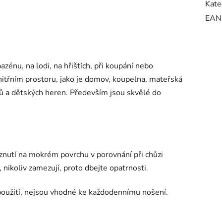
Kate
EAN
azénu, na lodi, na hřištích, při koupání nebo
 vnitřním prostoru, jako je domov, koupelna, mateřská
elů a dětských heren. Především jsou skvělé do
znutí na mokrém povrchu v porovnání při chůzi
, nikoliv zamezují, proto dbejte opatrnosti.
oužití, nejsou vhodné ke každodennímu nošení.