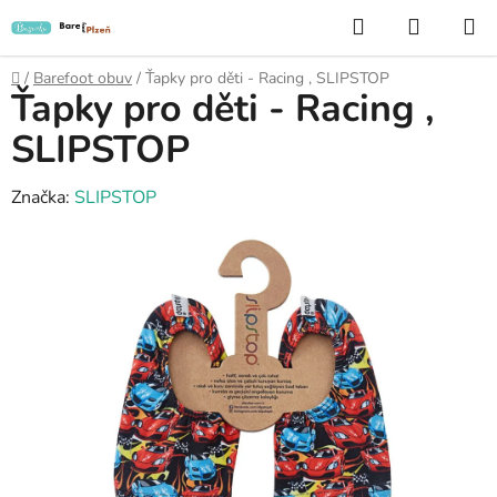
Přejít
Hledat
NÁKUP
na
KOŠÍK
obsah
Domů
/
Barefoot obuv
/
Ťapky pro děti - Racing , SLIPSTOP
Ťapky pro děti - Racing ,
SLIPSTOP
Značka:
SLIPSTOP