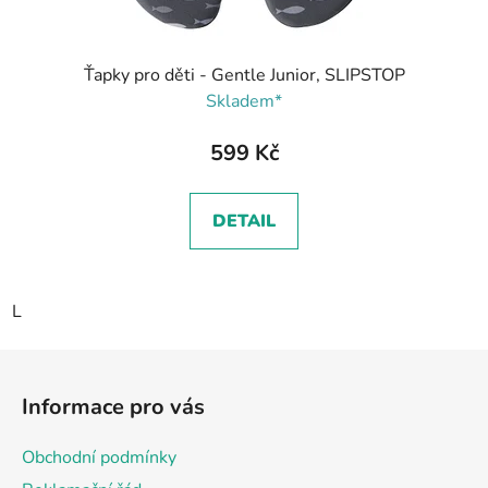
Ťapky pro děti - Gentle Junior, SLIPSTOP
Skladem*
599 Kč
DETAIL
L
Z
á
Informace pro vás
p
a
Obchodní podmínky
t