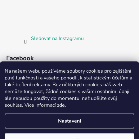
Sledovat na Instagramu
Facebook
Na našem webu používáme soubory cookies pro zajištění
plné funkčnosti a vašeho pohodlí, k statistickým účelům a
také k cílení reklamy. Bez některých cookies náš web
nemůže fungovat, žádné cookies s vašimi osobními údaji
ale nebudou použity do momentu, než udělíte svůj
Partnerská prodejna Barefoot Plzeň
souhlas
.
Více informací
zde
.
Nastavení
Vytvořil Shoptet