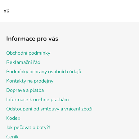
XS
Z
á
Informace pro vás
p
a
Obchodní podmínky
t
Reklamační řád
í
Podmínky ochrany osobních údajů
Kontakty na prodejny
Doprava a platba
Informace k on-line platbám
Odstoupení od smlouvy a vrácení zboží
Kodex
Jak pečovat o boty?!
Ceník