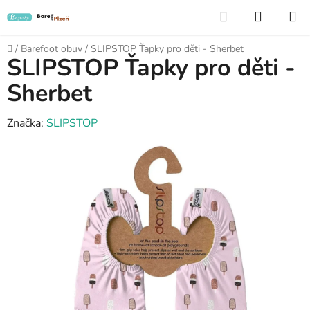
Přejít
Hledat
NÁKUP
na
KOŠÍK
obsah
Domů
/
Barefoot obuv
/
SLIPSTOP Ťapky pro děti - Sherbet
SLIPSTOP Ťapky pro děti -
Sherbet
Značka:
SLIPSTOP