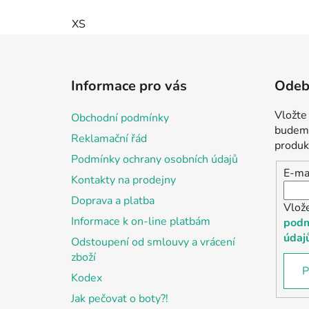
XS
Z
á
Informace pro vás
Odebí
p
a
Vložte
Obchodní podmínky
t
budeme
Reklamační řád
í
produk
Podmínky ochrany osobních údajů
E-ma
Kontakty na prodejny
Doprava a platba
Vlož
Informace k on-line platbám
podm
údaj
Odstoupení od smlouvy a vrácení
zboží
P
Kodex
Jak pečovat o boty?!