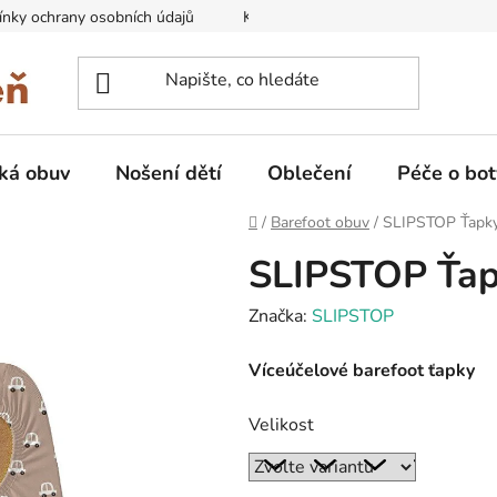
nky ochrany osobních údajů
Kontakty na prodejny
Doprava
ká obuv
Nošení dětí
Oblečení
Péče o bot
Domů
/
Barefoot obuv
/
SLIPSTOP Ťapky 
SLIPSTOP Ťapk
Značka:
SLIPSTOP
Víceúčelové barefoot ťapky
Velikost