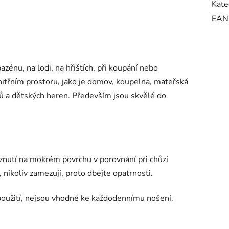
Kate
EAN
azénu, na lodi, na hřištích, při koupání nebo
 vnitřním prostoru, jako je domov, koupelna, mateřská
elů a dětských heren. Především jsou skvělé do
znutí na mokrém povrchu v porovnání při chůzi
, nikoliv zamezují, proto dbejte opatrnosti.
oužití, nejsou vhodné ke každodennímu nošení.