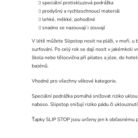
speciální protiskluzová podrážka
prodyšný a rychleschnoucí materiál
lehké, měkké, pohodlné
snadno se nazouvají i zouvají
V létě můžete Slipstop nosit na pláži, v moři, u b
surfování. Po celý rok se dají nosit v jakémkoli
škola nebo tělocvična při pilates a józe, do hot
bazénů.
Vhodné pro všechny věkové kategorie.
Speciální podrážka pomáhá snižovat riziko uklou
naboso. Slipstop snižují riziko pádu či uklouznutí
Ťapky SLIP STOP jsou určeny jen k občasnému p