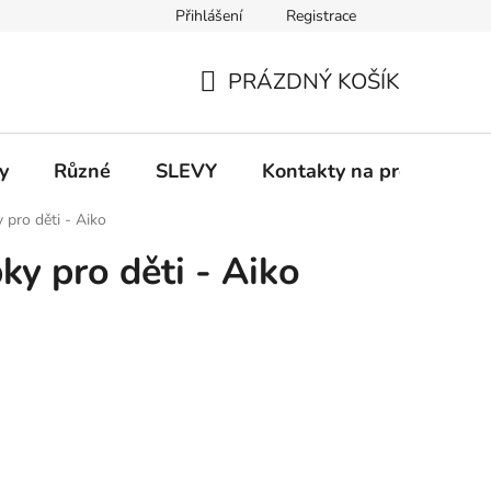
Přihlášení
Registrace
 a platba
Informace k on-line platbám
Odstoupení od smlou
PRÁZDNÝ KOŠÍK
NÁKUPNÍ
KOŠÍK
y
Různé
SLEVY
Kontakty na prodejny
pro děti - Aiko
y pro děti - Aiko