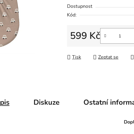
Dostupnost
Kód:
599 Kč
Měrná cena:
Tisk
Zeptat se
pis
Diskuze
Ostatní inform
Dopl