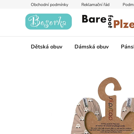
Přejít
Obchodní podmínky
Reklamační řád
Podmí
na
obsah
Dětská obuv
Dámská obuv
Páns