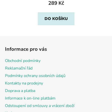
289 Kč
DO KOŠÍKU
Z
á
Informace pro vás
p
a
Obchodní podmínky
t
Reklamační řád
í
Podmínky ochrany osobních údajů
Kontakty na prodejny
Doprava a platba
Informace k on-line platbám
Odstoupení od smlouvy a vrácení zboží