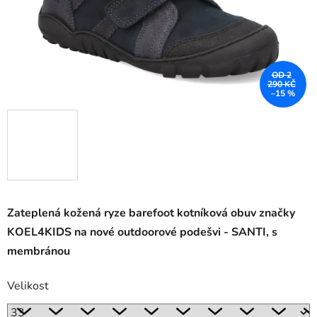
OD 2
290 KČ
–15 %
Zateplená kožená ryze barefoot kotníková obuv značky
KOEL4KIDS na nové outdoorové podešvi - SANTI, s
membránou
Velikost