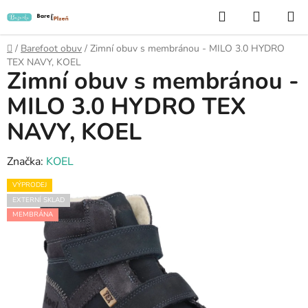
Přejít
Hledat
NÁKUP
na
KOŠÍK
obsah
Domů
/
Barefoot obuv
/
Zimní obuv s membránou - MILO 3.0 HYDRO
TEX NAVY, KOEL
Zimní obuv s membránou -
MILO 3.0 HYDRO TEX
NAVY, KOEL
Značka:
KOEL
VÝPRODEJ
EXTERNÍ SKLAD
MEMBRÁNA