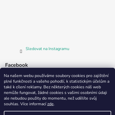
Sledovat na Instagramu
Facebook
Na našem webu používáme soubory cookies pro zajištění
plné funkčnosti a vašeho pohodlí, k statistickým účelům a
také k cílení reklamy. Bez některých cookies náš web
nemůže fungovat, žádné cookies s vašimi osobními údaji
ale nebudou použity do momentu, než udělíte svůj
Partnerská prodejna Barefoot Plzeň
souhlas
.
Více informací
zde
.