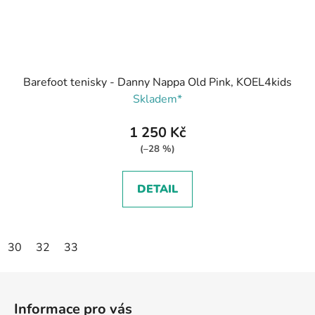
Barefoot tenisky - Danny Nappa Old Pink, KOEL4kids
Skladem*
1 250 Kč
(–28 %)
DETAIL
30
32
33
Z
á
Informace pro vás