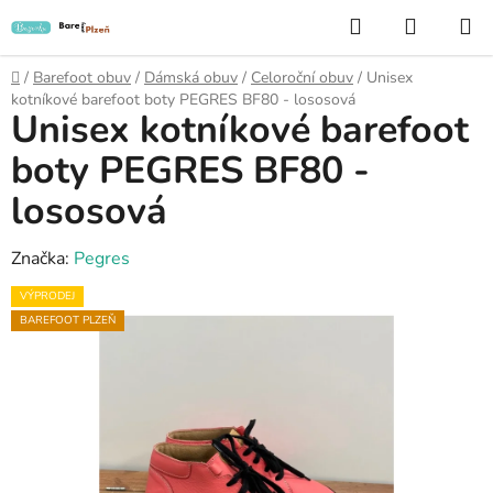
Přejít
Hledat
NÁKUP
na
KOŠÍK
obsah
Domů
/
Barefoot obuv
/
Dámská obuv
/
Celoroční obuv
/
Unisex
kotníkové barefoot boty PEGRES BF80 - lososová
Unisex kotníkové barefoot
boty PEGRES BF80 -
lososová
Značka:
Pegres
VÝPRODEJ
BAREFOOT PLZEŇ