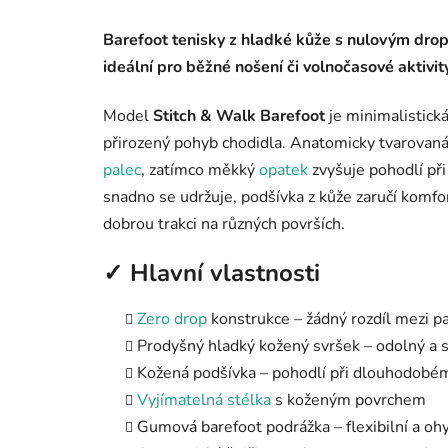
Barefoot tenisky z hladké kůže s nulovým drop
ideální pro běžné nošení či volnočasové aktivity
Model
Stitch & Walk Barefoot
je minimalistick
přirozený pohyb chodidla. Anatomicky tvarovaná
palec
, zatímco měkký
opatek
zvyšuje pohodlí při
snadno se udržuje, podšívka z kůže zaručí komfo
dobrou trakci na různých površích.
✓ Hlavní vlastnosti
Zero drop
konstrukce – žádný rozdíl mezi p
Prodyšný hladký kožený svršek – odolný a 
Kožená podšívka – pohodlí při dlouhodobé
Vyjímatelná stélka
s koženým povrchem
Gumová barefoot podrážka – flexibilní a oh