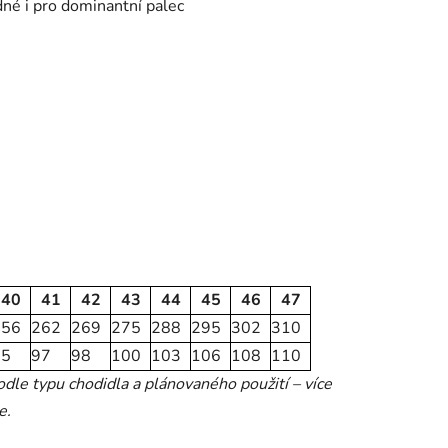
dné i pro dominantní palec
40
41
42
43
44
45
46
47
256
262
269
275
288
295
302
310
95
97
98
100
103
106
108
110
le typu chodidla a plánovaného použití – více
e.