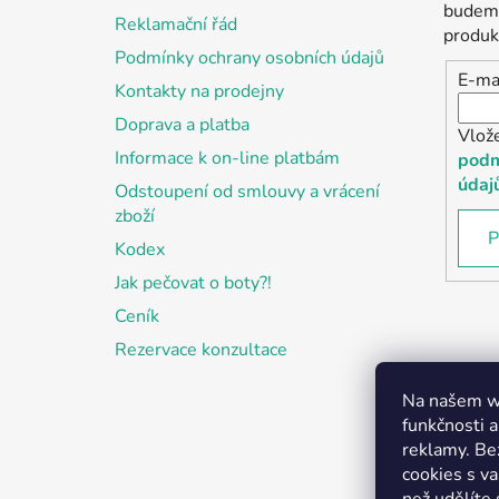
t
budeme
Reklamační řád
í
produk
Podmínky ochrany osobních údajů
E-ma
Kontakty na prodejny
Doprava a platba
Vlož
Informace k on-line platbám
podm
údaj
Odstoupení od smlouvy a vrácení
zboží
P
Kodex
Jak pečovat o boty?!
Ceník
Rezervace konzultace
Na našem we
funkčnosti a
reklamy. Be
cookies s v