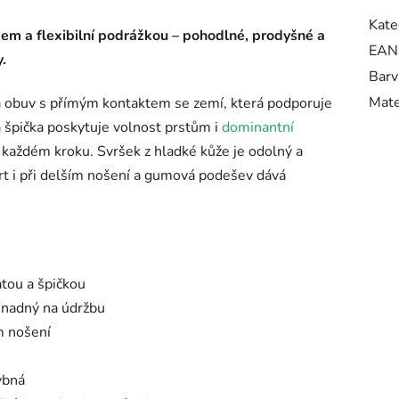
Kate
em a flexibilní podrážkou – pohodlné, prodyšné a
EAN
.
Barv
Mate
á obuv s přímým kontaktem se zemí, která podporuje
 špička poskytuje volnost prstům i
dominantní
 každém kroku. Svršek z hladké kůže je odolný a
rt i při delším nošení a gumová podešev dává
atou a špičkou
snadný na údržbu
m nošení
ybná