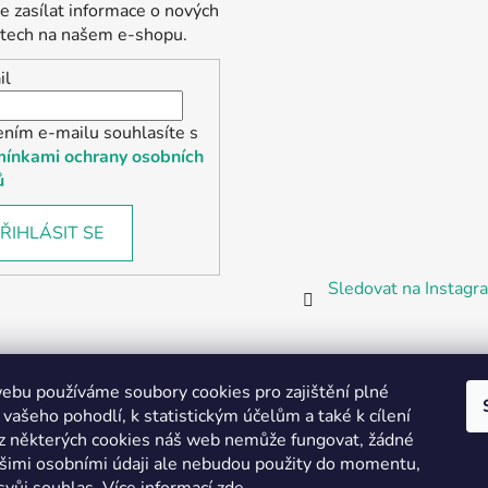
 zasílat informace o nových
tech na našem e-shopu.
il
ením e-mailu souhlasíte s
ínkami ochrany osobních
ů
ŘIHLÁSIT SE
Sledovat na Instag
bu používáme soubory cookies pro zajištění plné
 vašeho pohodlí, k statistickým účelům a také k cílení
z některých cookies náš web nemůže fungovat, žádné
Partnerská prodejna Barefoot Plzeň
ašimi osobními údaji ale nebudou použity do momentu,