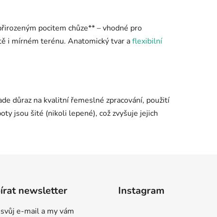
s přirozeným pocitem chůze** – vhodné pro
tě i mírném terénu. Anatomický tvar a
flexibilní
ade důraz na kvalitní řemeslné zpracování, použití
oty jsou šité (nikoli lepené), což zvyšuje jejich
rat newsletter
Instagram
 svůj e-mail a my vám