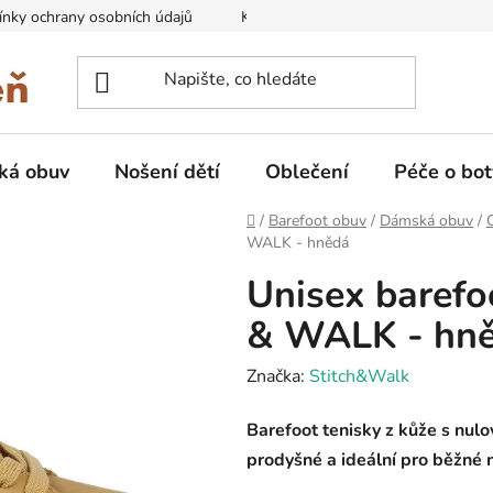
nky ochrany osobních údajů
Kontakty na prodejny
Doprava
ká obuv
Nošení dětí
Oblečení
Péče o bot
Domů
/
Barefoot obuv
/
Dámská obuv
/
WALK - hnědá
Unisex barefo
& WALK - hn
Značka:
Stitch&Walk
Barefoot tenisky z kůže s nul
prodyšné a ideální pro běžné n