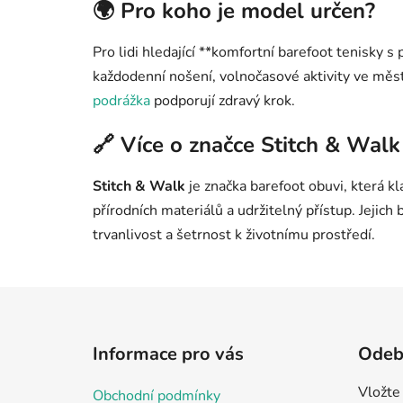
🌍 Pro koho je model určen?
Pro lidi hledající **komfortní barefoot tenisky 
každodenní nošení, volnočasové aktivity ve měs
podrážka
podporují zdravý krok.
🔗 Více o značce Stitch & Walk
Stitch & Walk
je značka barefoot obuvi, která kl
přírodních materiálů a udržitelný přístup. Jejich b
trvanlivost a šetrnost k životnímu prostředí.
Z
á
Informace pro vás
Odebí
p
a
Vložte
Obchodní podmínky