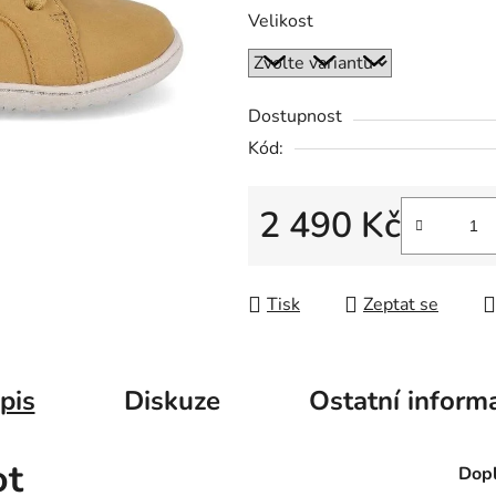
Velikost
Dostupnost
Kód:
2 490 Kč
Měrná cena:
Tisk
Zeptat se
pis
Diskuze
Ostatní inform
ot
Dopl