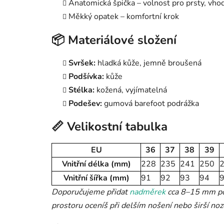
Anatomická špička – volnost pro prsty, vho
Měkký opatek – komfortní krok
📦 Materiálové složení
Svršek:
hladká kůže, jemně broušená
Podšívka:
kůže
Stélka:
kožená, vyjímatelná
Podešev:
gumová barefoot podrážka
📏 Velikostní tabulka
EU
36
37
38
39
Vnitřní délka (mm)
228
235
241
250
Vnitřní šířka (mm)
91
92
93
94
Doporučujeme přidat
nadměrek
cca 8–15 mm pod
prostoru oceníš při delším nošení nebo širší noz