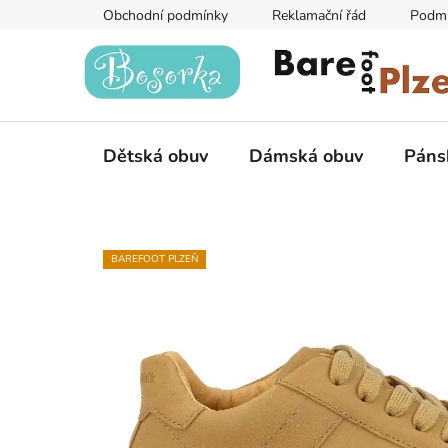
Přejít
Obchodní podmínky
Reklamační řád
Podmí
na
obsah
Dětská obuv
Dámská obuv
Páns
BAREFOOT PLZEŇ