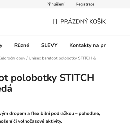
Přihlášení
Registrace
 a platba
Informace k on-line platbám
Odstoupení od smlou
PRÁZDNÝ KOŠÍK
NÁKUPNÍ
KOŠÍK
y
Různé
SLEVY
Kontakty na prodejny
Celoroční obuv
/
Unisex barefoot polobotky STITCH &
ot polobotky STITCH
ědá
ovým dropem a flexibilní podrážkou – pohodlné,
ošení či volnočasové aktivity.