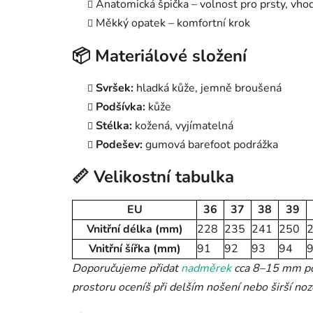
Anatomická špička – volnost pro prsty, vho
Měkký opatek – komfortní krok
📦 Materiálové složení
Svršek:
hladká kůže, jemně broušená
Podšívka:
kůže
Stélka:
kožená, vyjímatelná
Podešev:
gumová barefoot podrážka
📏 Velikostní tabulka
EU
36
37
38
39
Vnitřní délka (mm)
228
235
241
250
Vnitřní šířka (mm)
91
92
93
94
Doporučujeme přidat
nadměrek
cca 8–15 mm pod
prostoru oceníš při delším nošení nebo širší noz