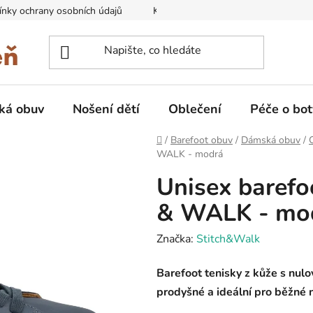
nky ochrany osobních údajů
Kontakty na prodejny
Doprava
ká obuv
Nošení dětí
Oblečení
Péče o bot
Domů
/
Barefoot obuv
/
Dámská obuv
/
WALK - modrá
Unisex barefo
& WALK - mo
Značka:
Stitch&Walk
Barefoot tenisky z kůže s nul
prodyšné a ideální pro běžné n