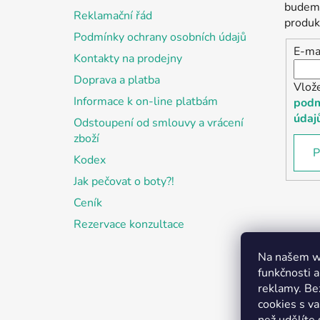
t
budeme
Reklamační řád
í
produk
Podmínky ochrany osobních údajů
E-ma
Kontakty na prodejny
Doprava a platba
Vlož
Informace k on-line platbám
podm
údaj
Odstoupení od smlouvy a vrácení
zboží
P
Kodex
Jak pečovat o boty?!
Ceník
Rezervace konzultace
Na našem we
funkčnosti a
reklamy. Be
cookies s v