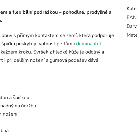
Kate
em a flexibilní podrážkou – pohodlné, prodyšné a
EAN
.
Barv
Mate
á obuv s přímým kontaktem se zemí, která podporuje
 špička poskytuje volnost prstům i
dominantní
 každém kroku. Svršek z hladké kůže je odolný a
rt i při delším nošení a gumová podešev dává
atou a špičkou
snadný na údržbu
m nošení
ybná