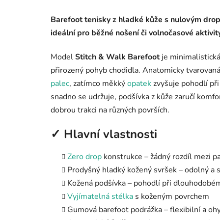
Barefoot tenisky z hladké kůže s nulovým drop
ideální pro běžné nošení či volnočasové aktivity
Model
Stitch & Walk Barefoot
je minimalistick
přirozený pohyb chodidla. Anatomicky tvarovaná
palec
, zatímco měkký
opatek
zvyšuje pohodlí při
snadno se udržuje, podšívka z kůže zaručí komfo
dobrou trakci na různých površích.
✓ Hlavní vlastnosti
Zero drop
konstrukce – žádný rozdíl mezi p
Prodyšný hladký kožený svršek – odolný a 
Kožená podšívka – pohodlí při dlouhodobé
Vyjímatelná stélka
s koženým povrchem
Gumová barefoot podrážka – flexibilní a oh