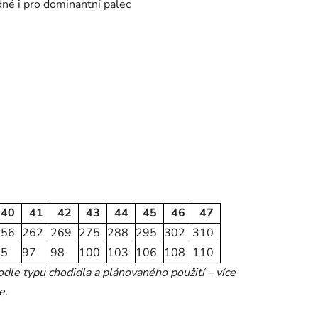
dné i pro dominantní palec
40
41
42
43
44
45
46
47
256
262
269
275
288
295
302
310
95
97
98
100
103
106
108
110
le typu chodidla a plánovaného použití – více
e.