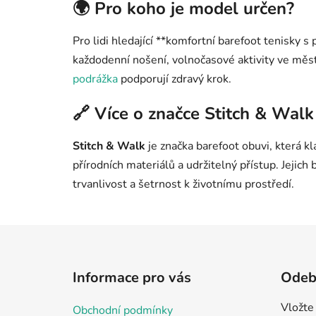
🌍 Pro koho je model určen?
Pro lidi hledající **komfortní barefoot tenisky 
každodenní nošení, volnočasové aktivity ve měs
podrážka
podporují zdravý krok.
🔗 Více o značce Stitch & Walk
Stitch & Walk
je značka barefoot obuvi, která kl
přírodních materiálů a udržitelný přístup. Jejich b
trvanlivost a šetrnost k životnímu prostředí.
Z
á
Informace pro vás
Odebí
p
a
Vložte
Obchodní podmínky