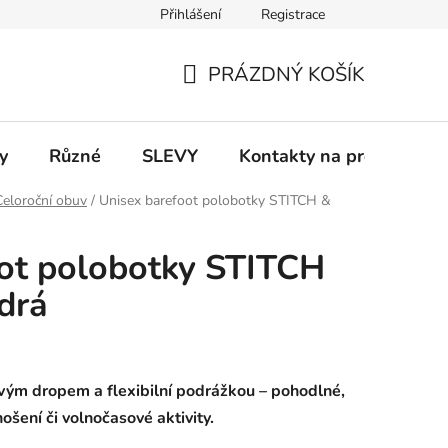
Přihlášení
Registrace
 a platba
Informace k on-line platbám
Odstoupení od smlou
PRÁZDNÝ KOŠÍK
NÁKUPNÍ
KOŠÍK
y
Různé
SLEVY
Kontakty na prodejny
Celoroční obuv
/
Unisex barefoot polobotky STITCH &
ot polobotky STITCH
drá
ovým dropem a flexibilní podrážkou – pohodlné,
ošení či volnočasové aktivity.