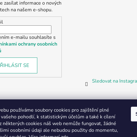
 zasílat informace o nových
tech na našem e-shopu.
il
ením e-mailu souhlasíte s
ínkami ochrany osobních
ů
ŘIHLÁSIT SE
Sledovat na Instag
bu používáme soubory cookies pro zajištění plné
 vašeho pohodlí, k statistickým účelům a také k cílení
z některých cookies náš web nemůže fungovat, žádné
Partnerská prodejna Barefoot Plzeň
ašimi osobními údaji ale nebudou použity do momentu,