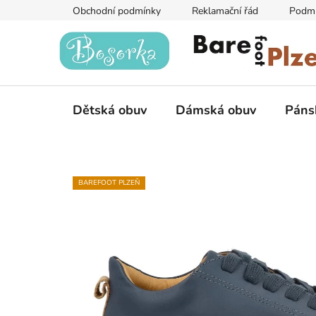
Přejít
Obchodní podmínky
Reklamační řád
Podmí
na
obsah
Dětská obuv
Dámská obuv
Páns
BAREFOOT PLZEŇ