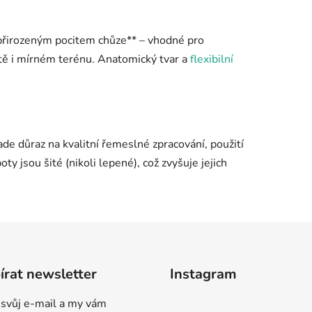
s přirozeným pocitem chůze** – vhodné pro
tě i mírném terénu. Anatomický tvar a
flexibilní
ade důraz na kvalitní řemeslné zpracování, použití
oty jsou šité (nikoli lepené), což zvyšuje jejich
rat newsletter
Instagram
 svůj e-mail a my vám