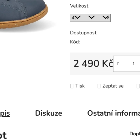
Velikost
Dostupnost
Kód:
2 490 Kč
Měrná cena:
Tisk
Zeptat se
pis
Diskuze
Ostatní inform
ot
Dopl