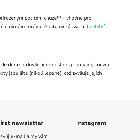
s přirozeným pocitem chůze** – vhodné pro
tě i mírném terénu. Anatomický tvar a
flexibilní
ade důraz na kvalitní řemeslné zpracování, použití
oty jsou šité (nikoli lepené), což zvyšuje jejich
rat newsletter
Instagram
 svůj e-mail a my vám