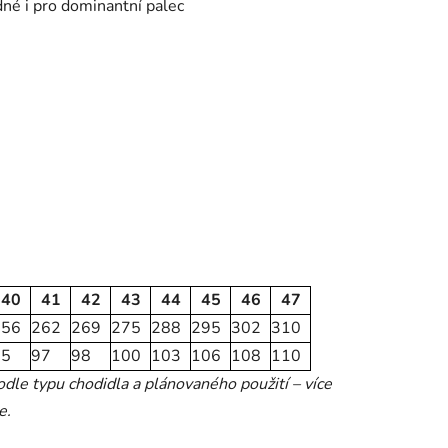
dné i pro dominantní palec
40
41
42
43
44
45
46
47
256
262
269
275
288
295
302
310
95
97
98
100
103
106
108
110
le typu chodidla a plánovaného použití – více
e.