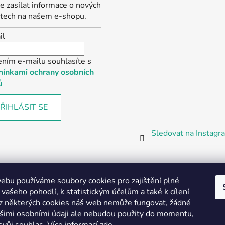
 zasílat informace o nových
tech na našem e-shopu.
il
ením e-mailu souhlasíte s
ínkami ochrany osobních
ů
ŘIHLÁSIT SE
Sledovat na Instag
bu používáme soubory cookies pro zajištění plné
 vašeho pohodlí, k statistickým účelům a také k cílení
z některých cookies náš web nemůže fungovat, žádné
Partnerská prodejna Barefoot Plzeň
ašimi osobními údaji ale nebudou použity do momentu,