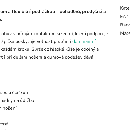
Kate
em a flexibilní podrážkou – pohodlné, prodyšné a
EAN
.
Barv
Mate
á obuv s přímým kontaktem se zemí, která podporuje
 špička poskytuje volnost prstům i
dominantní
 každém kroku. Svršek z hladké kůže je odolný a
rt i při delším nošení a gumová podešev dává
atou a špičkou
snadný na údržbu
m nošení
ybná