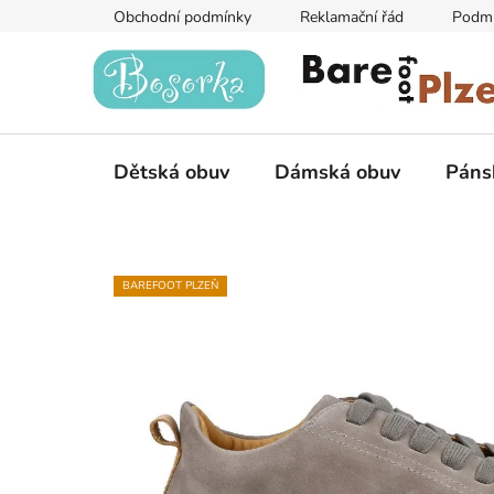
Přejít
Obchodní podmínky
Reklamační řád
Podmí
na
obsah
Dětská obuv
Dámská obuv
Páns
BAREFOOT PLZEŇ