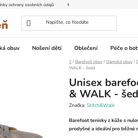
nky ochrany osobních údajů
Kontakty na prodejny
Doprava
ká obuv
Nošení dětí
Oblečení
Péče o bot
Domů
/
Barefoot obuv
/
Dámská obuv
/
WALK - šedá
Unisex barefo
& WALK - še
Značka:
Stitch&Walk
Barefoot tenisky z kůže s nul
prodyšné a ideální pro běžné n