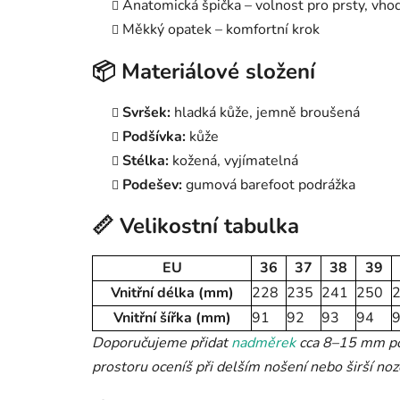
Anatomická špička – volnost pro prsty, vho
Měkký opatek – komfortní krok
📦 Materiálové složení
Svršek:
hladká kůže, jemně broušená
Podšívka:
kůže
Stélka:
kožená, vyjímatelná
Podešev:
gumová barefoot podrážka
📏 Velikostní tabulka
EU
36
37
38
39
Vnitřní délka (mm)
228
235
241
250
Vnitřní šířka (mm)
91
92
93
94
Doporučujeme přidat
nadměrek
cca 8–15 mm pod
prostoru oceníš při delším nošení nebo širší noz