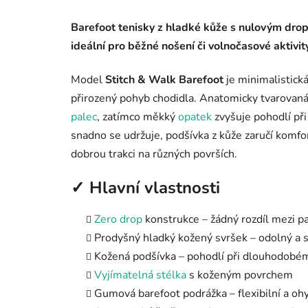
Barefoot tenisky z hladké kůže s nulovým drop
ideální pro běžné nošení či volnočasové aktivity
Model
Stitch & Walk Barefoot
je minimalistick
přirozený pohyb chodidla. Anatomicky tvarovaná
palec
, zatímco měkký
opatek
zvyšuje pohodlí při
snadno se udržuje, podšívka z kůže zaručí komfo
dobrou trakci na různých površích.
✓ Hlavní vlastnosti
Zero drop
konstrukce – žádný rozdíl mezi p
Prodyšný hladký kožený svršek – odolný a 
Kožená podšívka – pohodlí při dlouhodobé
Vyjímatelná stélka
s koženým povrchem
Gumová barefoot podrážka – flexibilní a oh