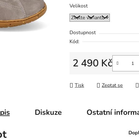
Velikost
Dostupnost
Kód:
2 490 Kč
Měrná cena:
Tisk
Zeptat se
pis
Diskuze
Ostatní inform
ot
Dopl