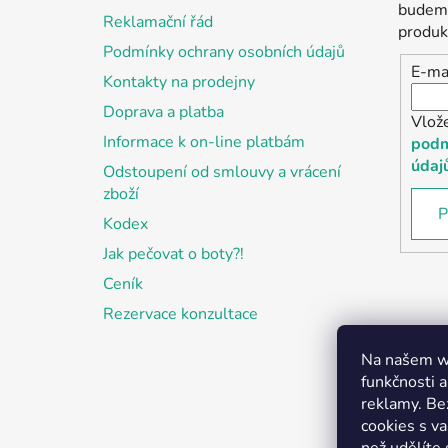
t
budeme
Reklamační řád
í
produk
Podmínky ochrany osobních údajů
E-ma
Kontakty na prodejny
Doprava a platba
Vlož
Informace k on-line platbám
podm
údaj
Odstoupení od smlouvy a vrácení
zboží
P
Kodex
Jak pečovat o boty?!
Ceník
Rezervace konzultace
Na našem we
funkčnosti a
reklamy. Be
cookies s v