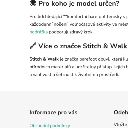
🌍 Pro koho je model určen?
Pro lidi hledající **komfortní barefoot tenisky 
každodenní nošení, volnočasové aktivity ve měs
podrážka
podporují zdravý krok.
🔗 Více o značce Stitch & Walk
Stitch & Walk
je značka barefoot obuvi, která kl
přírodních materiálů a udržitelný přístup. Jejich b
trvanlivost a šetrnost k životnímu prostředí.
Z
á
Informace pro vás
Odebí
p
a
Vložte
Obchodní podmínky