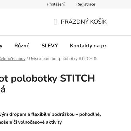
Přihlášení
Registrace
 a platba
Informace k on-line platbám
Odstoupení od smlou
PRÁZDNÝ KOŠÍK
NÁKUPNÍ
KOŠÍK
y
Různé
SLEVY
Kontakty na prodejny
Celoroční obuv
/
Unisex barefoot polobotky STITCH &
ot polobotky STITCH
dá
ovým dropem a flexibilní podrážkou – pohodlné,
ošení či volnočasové aktivity.