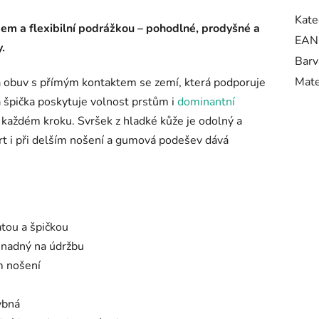
Kate
em a flexibilní podrážkou – pohodlné, prodyšné a
EAN
.
Barv
Mate
á obuv s přímým kontaktem se zemí, která podporuje
 špička poskytuje volnost prstům i
dominantní
 každém kroku. Svršek z hladké kůže je odolný a
rt i při delším nošení a gumová podešev dává
atou a špičkou
snadný na údržbu
m nošení
ybná