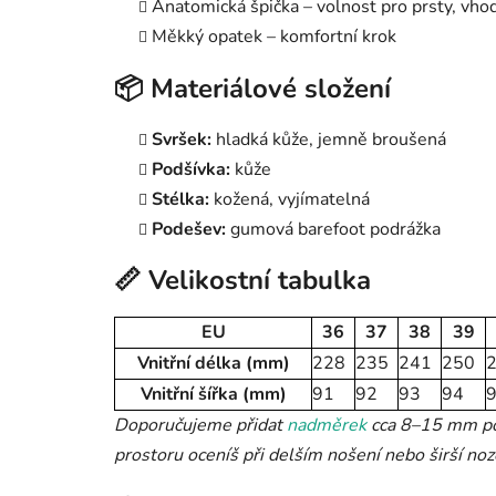
Anatomická špička – volnost pro prsty, vho
Měkký opatek – komfortní krok
📦 Materiálové složení
Svršek:
hladká kůže, jemně broušená
Podšívka:
kůže
Stélka:
kožená, vyjímatelná
Podešev:
gumová barefoot podrážka
📏 Velikostní tabulka
EU
36
37
38
39
Vnitřní délka (mm)
228
235
241
250
Vnitřní šířka (mm)
91
92
93
94
Doporučujeme přidat
nadměrek
cca 8–15 mm pod
prostoru oceníš při delším nošení nebo širší noz