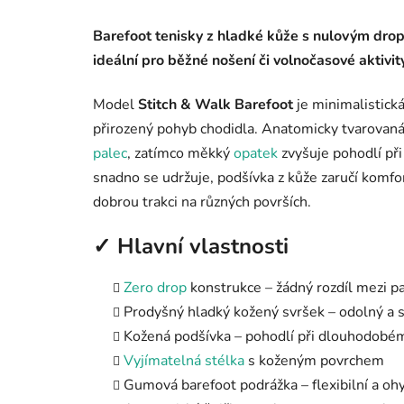
Barefoot tenisky z hladké kůže s nulovým drop
ideální pro běžné nošení či volnočasové aktivity
Model
Stitch & Walk Barefoot
je minimalistick
přirozený pohyb chodidla. Anatomicky tvarovaná
palec
, zatímco měkký
opatek
zvyšuje pohodlí při
snadno se udržuje, podšívka z kůže zaručí komfo
dobrou trakci na různých površích.
✓ Hlavní vlastnosti
Zero drop
konstrukce – žádný rozdíl mezi p
Prodyšný hladký kožený svršek – odolný a 
Kožená podšívka – pohodlí při dlouhodobé
Vyjímatelná stélka
s koženým povrchem
Gumová barefoot podrážka – flexibilní a oh