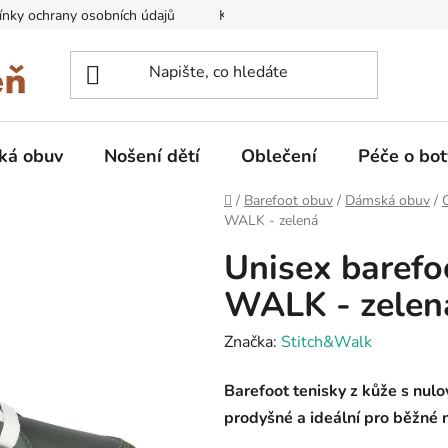
nky ochrany osobních údajů
Kontakty na prodejny
Doprava
ká obuv
Nošení dětí
Oblečení
Péče o bot
Domů
/
Barefoot obuv
/
Dámská obuv
/
WALK - zelená
Unisex barefo
WALK - zelen
Značka:
Stitch&Walk
Barefoot tenisky z kůže s nul
prodyšné a ideální pro běžné n