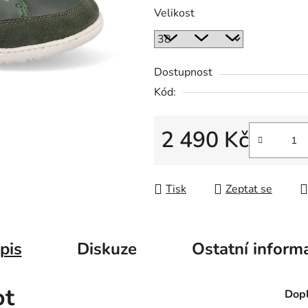
Velikost
Dostupnost
Kód:
2 490 Kč
Měrná cena:
Tisk
Zeptat se
pis
Diskuze
Ostatní inform
ot
Dopl