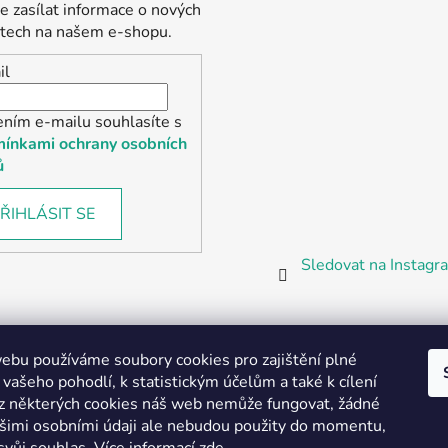
 zasílat informace o nových
tech na našem e-shopu.
il
ením e-mailu souhlasíte s
ínkami ochrany osobních
ů
ŘIHLÁSIT SE
Sledovat na Instag
bu používáme soubory cookies pro zajištění plné
 vašeho pohodlí, k statistickým účelům a také k cílení
z některých cookies náš web nemůže fungovat, žádné
Partnerská prodejna Barefoot Plzeň
ašimi osobními údaji ale nebudou použity do momentu,