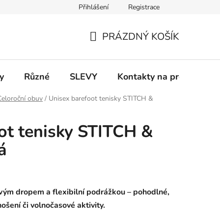
Přihlášení
Registrace
 a platba
Informace k on-line platbám
Odstoupení od smlou
PRÁZDNÝ KOŠÍK
NÁKUPNÍ
KOŠÍK
y
Různé
SLEVY
Kontakty na prodejny
Celoroční obuv
/
Unisex barefoot tenisky STITCH &
ot tenisky STITCH &
á
ovým dropem a flexibilní podrážkou – pohodlné,
ošení či volnočasové aktivity.