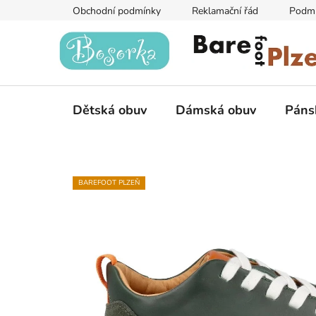
Přejít
Obchodní podmínky
Reklamační řád
Podmí
na
obsah
Dětská obuv
Dámská obuv
Páns
BAREFOOT PLZEŇ