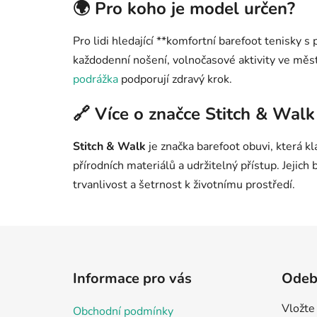
🌍 Pro koho je model určen?
Pro lidi hledající **komfortní barefoot tenisky 
každodenní nošení, volnočasové aktivity ve měs
podrážka
podporují zdravý krok.
🔗 Více o značce Stitch & Walk
Stitch & Walk
je značka barefoot obuvi, která kl
přírodních materiálů a udržitelný přístup. Jejich b
trvanlivost a šetrnost k životnímu prostředí.
Z
á
Informace pro vás
Odebí
p
a
Vložte
Obchodní podmínky