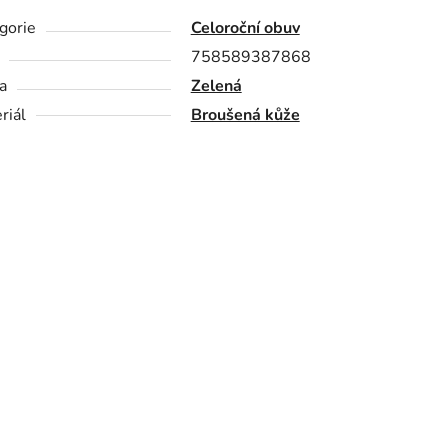
gorie
Celoroční obuv
758589387868
a
Zelená
riál
Broušená kůže