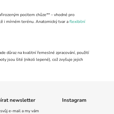
s přirozeným pocitem chůze** – vhodné pro
tě i mírném terénu. Anatomický tvar a
flexibilní
ade důraz na kvalitní řemeslné zpracování, použití
oty jsou šité (nikoli lepené), což zvyšuje jejich
rat newsletter
Instagram
 svůj e-mail a my vám