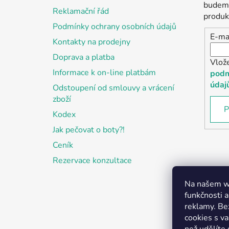
t
budeme
Reklamační řád
í
produk
Podmínky ochrany osobních údajů
E-ma
Kontakty na prodejny
Doprava a platba
Vlož
Informace k on-line platbám
podm
údaj
Odstoupení od smlouvy a vrácení
zboží
P
Kodex
Jak pečovat o boty?!
Ceník
Rezervace konzultace
Na našem we
funkčnosti a
reklamy. Be
cookies s v