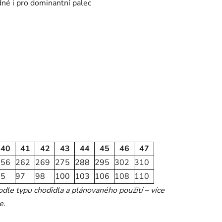
dné i pro dominantní palec
40
41
42
43
44
45
46
47
256
262
269
275
288
295
302
310
95
97
98
100
103
106
108
110
le typu chodidla a plánovaného použití – více
e.