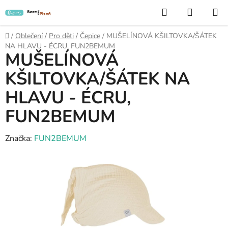
Přejít
Hledat
NÁKUP
na
KOŠÍK
obsah
Domů
/
Oblečení
/
Pro děti
/
Čepice
/
MUŠELÍNOVÁ KŠILTOVKA/ŠÁTEK
NA HLAVU - ÉCRU, FUN2BEMUM
MUŠELÍNOVÁ
KŠILTOVKA/ŠÁTEK NA
HLAVU - ÉCRU,
FUN2BEMUM
Značka:
FUN2BEMUM