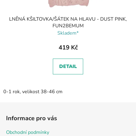
LNĚNÁ KŠILTOVKA/ŠÁTEK NA HLAVU - DUST PINK,
FUN2BEMUM
Skladem*
419 Kč
DETAIL
0-1 rok, velikost 38-46 cm
Z
á
Informace pro vás
p
a
Obchodní podmínky