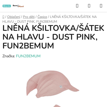
Přejít
Hledat
NÁKUP
na
KOŠÍK
obsah
Domů
/
Oblečení
/
Pro děti
/
Čepice
/
LNĚNÁ KŠILTOVKA/ŠÁTEK NA
HLAVU - DUST PINK, FUN2BEMUM
LNĚNÁ KŠILTOVKA/ŠÁTEK
NA HLAVU - DUST PINK,
FUN2BEMUM
Značka:
FUN2BEMUM