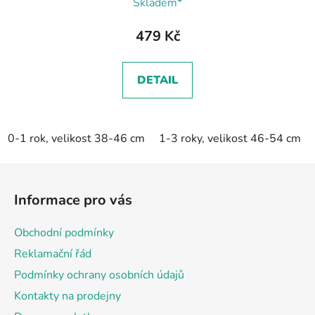
Skladem*
479 Kč
DETAIL
0-1 rok, velikost 38-46 cm
1-3 roky, velikost 46-54 cm
Z
á
Informace pro vás
p
a
Obchodní podmínky
t
Reklamační řád
í
Podmínky ochrany osobních údajů
Kontakty na prodejny