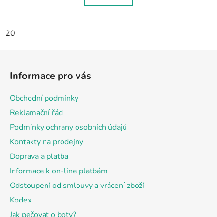
20
Z
á
Informace pro vás
p
a
Obchodní podmínky
t
Reklamační řád
í
Podmínky ochrany osobních údajů
Kontakty na prodejny
Doprava a platba
Informace k on-line platbám
Odstoupení od smlouvy a vrácení zboží
Kodex
Jak pečovat o boty?!