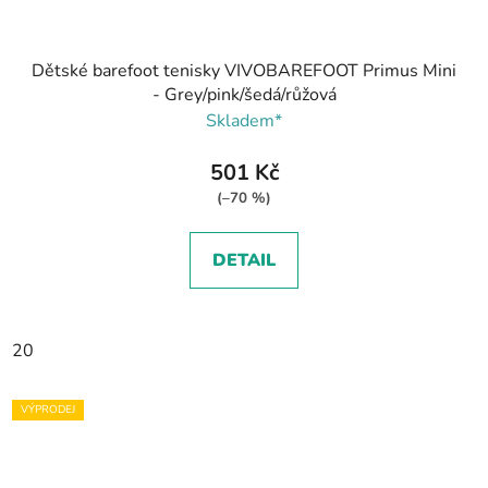
Dětské barefoot tenisky VIVOBAREFOOT Primus Mini
- Grey/pink/šedá/růžová
Skladem*
501 Kč
(–70 %)
DETAIL
20
VÝPRODEJ