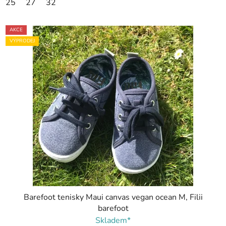
25
27
32
AKCE
VÝPRODEJ
Barefoot tenisky Maui canvas vegan ocean M, Filii
barefoot
Skladem*