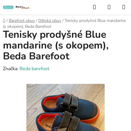
Přejít
Hledat
NÁKUP
na
KOŠÍK
obsah
Domů
/
Barefoot obuv
/
Dětská obuv
/
Tenisky prodyšné Blue mandarine
(s okopem), Beda Barefoot
Tenisky prodyšné Blue
mandarine (s okopem),
Beda Barefoot
Značka:
Beda barefoot