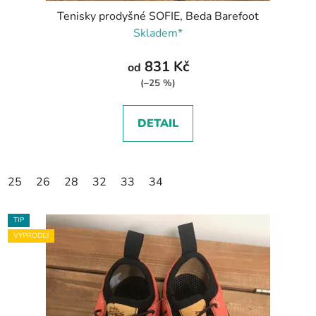
Tenisky prodyšné SOFIE, Beda Barefoot
Skladem*
831 Kč
od
(–25 %)
DETAIL
25
26
28
32
33
34
TIP
VÝPRODEJ