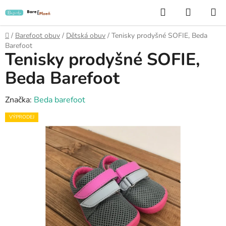
Přejít
Hledat
NÁKUP
na
KOŠÍK
obsah
Domů
/
Barefoot obuv
/
Dětská obuv
/
Tenisky prodyšné SOFIE, Beda
Barefoot
Tenisky prodyšné SOFIE,
Beda Barefoot
Značka:
Beda barefoot
VÝPRODEJ