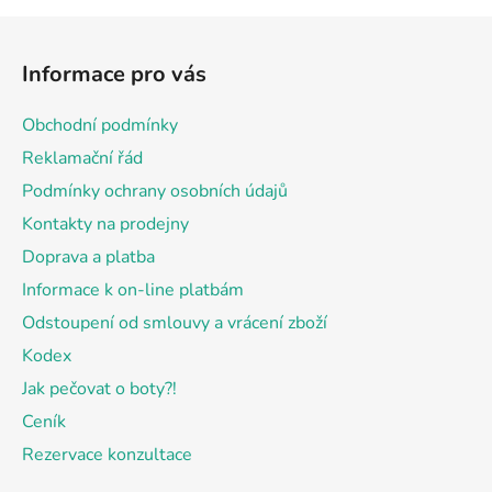
Z
á
Informace pro vás
p
a
Obchodní podmínky
t
Reklamační řád
í
Podmínky ochrany osobních údajů
Kontakty na prodejny
Doprava a platba
Informace k on-line platbám
Odstoupení od smlouvy a vrácení zboží
Kodex
Jak pečovat o boty?!
Ceník
Rezervace konzultace