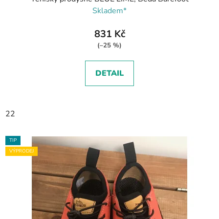
Skladem*
831 Kč
(–25 %)
DETAIL
22
TIP
VÝPRODEJ