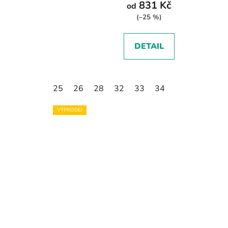
831 Kč
od
(–25 %)
DETAIL
25
26
28
32
33
34
VÝPRODEJ