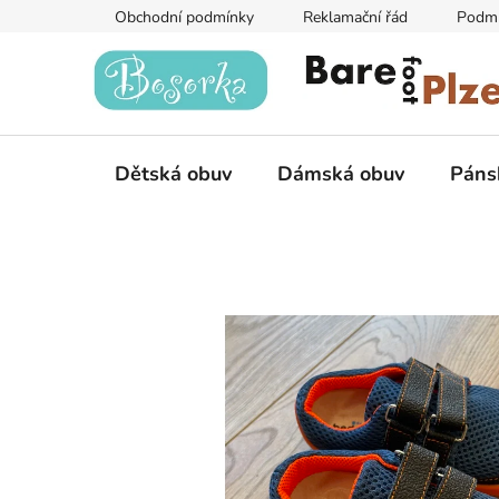
Přejít
Obchodní podmínky
Reklamační řád
Podmí
na
obsah
Dětská obuv
Dámská obuv
Páns