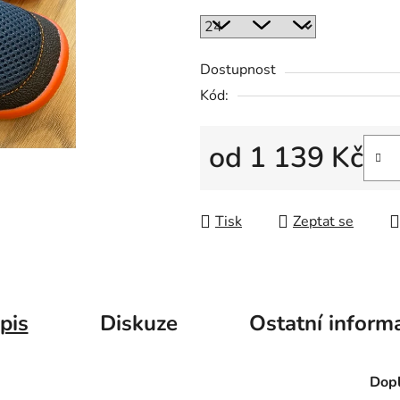
Dostupnost
Kód:
od
1 139 Kč
Měrná cena:
Tisk
Zeptat se
pis
Diskuze
Ostatní inform
Dopl