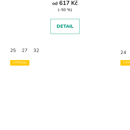
617 Kč
od
(–50 %)
DETAIL
25
27
32
24
VÝPRODEJ
VÝPR