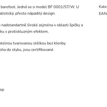
Kate
 barefoot. Jedná se o model BF 0001/ST/W. U
istický, přesto nápaditý design.
EAN
nadstandartně široké zejména v oblasti špičky a
ku s protiskluzným efektem.
utelnou tvarovanou stélkou bez klenby.
oha do styku, jsou certifikované.
kop