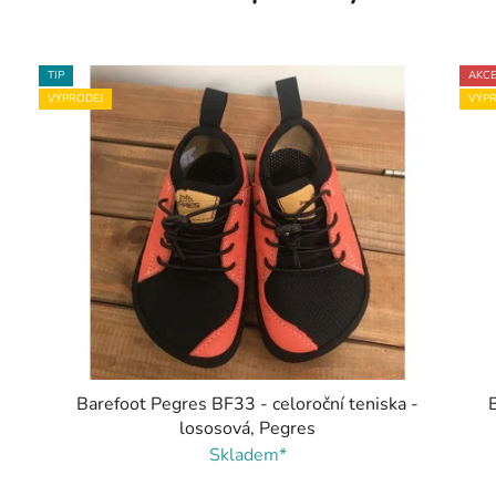
TIP
AKC
VÝPRODEJ
VÝPR
Barefoot Pegres BF33 - celoroční teniska -
lososová, Pegres
Skladem*