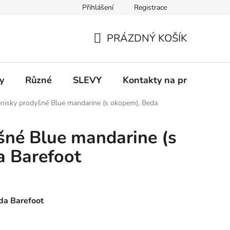
Přihlášení
Registrace
 a platba
Informace k on-line platbám
Odstoupení od smlou
PRÁZDNÝ KOŠÍK
NÁKUPNÍ
KOŠÍK
y
Různé
SLEVY
Kontakty na prodejny
enisky prodyšné Blue mandarine (s okopem), Beda
šné Blue mandarine (s
a Barefoot
da Barefoot