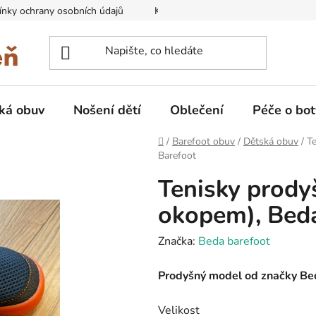
nky ochrany osobních údajů
Kontakty na prodejny
Doprava
ká obuv
Nošení dětí
Oblečení
Péče o bot
Domů
/
Barefoot obuv
/
Dětská obuv
/
T
Barefoot
Tenisky prody
okopem), Bed
Značka:
Beda barefoot
Prodyšný model od značky Be
Velikost