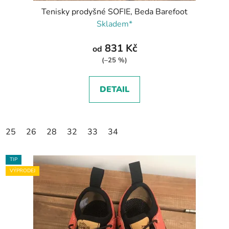
Tenisky prodyšné SOFIE, Beda Barefoot
Skladem*
831 Kč
od
(–25 %)
DETAIL
25
26
28
32
33
34
TIP
VÝPRODEJ