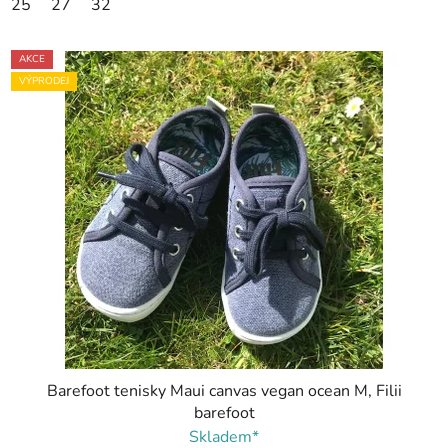
25
27
32
AKCE
VÝPRODEJ
Barefoot tenisky Maui canvas vegan ocean M, Filii
barefoot
Skladem*