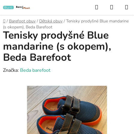
Přejít
Hledat
NÁKUP
na
KOŠÍK
obsah
Domů
/
Barefoot obuv
/
Dětská obuv
/
Tenisky prodyšné Blue mandarine
(s okopem), Beda Barefoot
Tenisky prodyšné Blue
mandarine (s okopem),
Beda Barefoot
Značka:
Beda barefoot