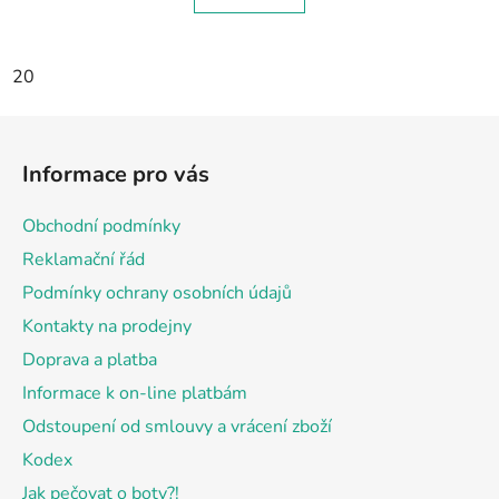
20
Z
á
Informace pro vás
p
a
Obchodní podmínky
t
Reklamační řád
í
Podmínky ochrany osobních údajů
Kontakty na prodejny
Doprava a platba
Informace k on-line platbám
Odstoupení od smlouvy a vrácení zboží
Kodex
Jak pečovat o boty?!