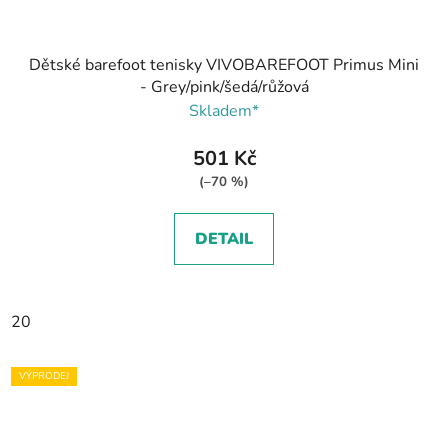
Dětské barefoot tenisky VIVOBAREFOOT Primus Mini
- Grey/pink/šedá/růžová
Skladem*
501 Kč
(–70 %)
DETAIL
20
VÝPRODEJ