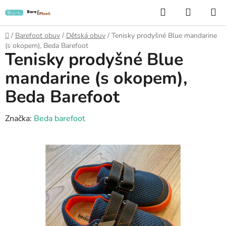
Přejít
Hledat
NÁKUP
na
KOŠÍK
obsah
Domů
/
Barefoot obuv
/
Dětská obuv
/
Tenisky prodyšné Blue mandarine
(s okopem), Beda Barefoot
Tenisky prodyšné Blue
mandarine (s okopem),
Beda Barefoot
Značka:
Beda barefoot