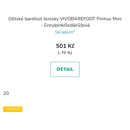
Dětské barefoot tenisky VIVOBAREFOOT Primus Mini
- Grey/pink/šedá/růžová
Skladem*
501 Kč
(–70 %)
DETAIL
20
VÝPRODEJ