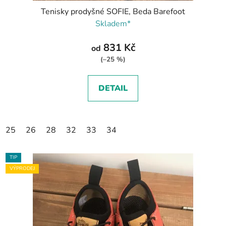
Tenisky prodyšné SOFIE, Beda Barefoot
Skladem*
831 Kč
od
(–25 %)
DETAIL
25
26
28
32
33
34
TIP
VÝPRODEJ