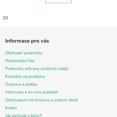
20
Z
á
Informace pro vás
p
a
Obchodní podmínky
t
Reklamační řád
í
Podmínky ochrany osobních údajů
Kontakty na prodejny
Doprava a platba
Informace k on-line platbám
Odstoupení od smlouvy a vrácení zboží
Kodex
Jak pečovat o boty?!