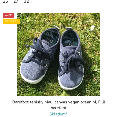
25
27
32
AKCE
VÝPRODEJ
Barefoot tenisky Maui canvas vegan ocean M, Filii
barefoot
Skladem*