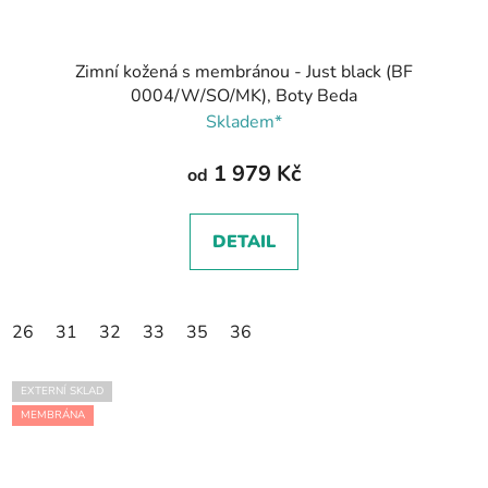
Zimní kožená s membránou - Just black (BF
0004/W/SO/MK), Boty Beda
Skladem*
1 979 Kč
od
DETAIL
26
31
32
33
35
36
EXTERNÍ SKLAD
MEMBRÁNA