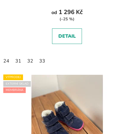
1 296 Kč
od
(–25 %)
DETAIL
24
31
32
33
VÝPRODEJ
EXTERNÍ SKLAD
MEMBRÁNA