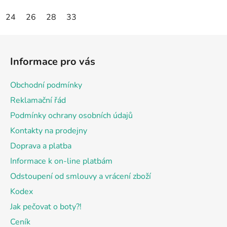
24
26
28
33
Z
á
Informace pro vás
p
a
Obchodní podmínky
t
Reklamační řád
í
Podmínky ochrany osobních údajů
Kontakty na prodejny
Doprava a platba
Informace k on-line platbám
Odstoupení od smlouvy a vrácení zboží
Kodex
Jak pečovat o boty?!
Ceník