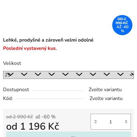
OD 2
990 KČ
AŽ –60
%
Lehké, prodyšné a zároveň velmi odolné
Poslední vystavený kus.
Velikost
Dostupnost
Zvolte variantu
Kód:
Zvolte variantu
od 2 990 Kč
až –60 %
od
1 196 Kč
Měrná cena: