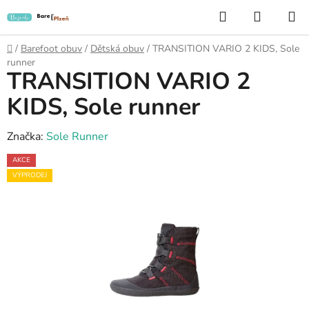
Přejít
Hledat
NÁKUP
na
KOŠÍK
obsah
Domů
/
Barefoot obuv
/
Dětská obuv
/
TRANSITION VARIO 2 KIDS, Sole
runner
TRANSITION VARIO 2
KIDS, Sole runner
Značka:
Sole Runner
AKCE
VÝPRODEJ