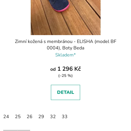
Zimní kožená s membránou - ELISHA (model BF
0004), Boty Beda
Skladem*
1 296 Kč
od
(–25 %)
DETAIL
24
25
26
29
32
33