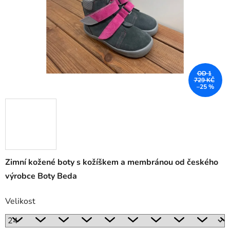
OD 1
729 KČ
–25 %
Zimní kožené boty s kožíškem a membránou od českého
výrobce Boty Beda
Velikost