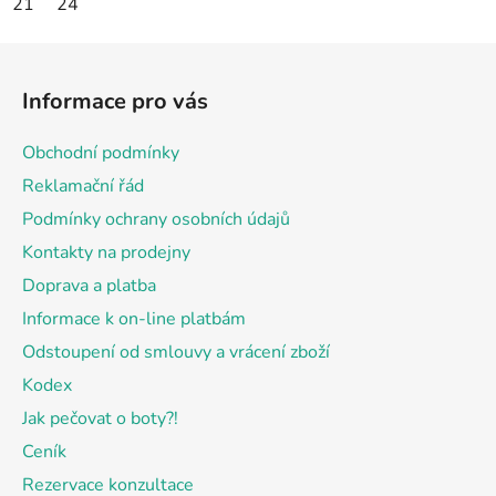
21
24
Z
á
Informace pro vás
p
a
Obchodní podmínky
t
Reklamační řád
í
Podmínky ochrany osobních údajů
Kontakty na prodejny
Doprava a platba
Informace k on-line platbám
Odstoupení od smlouvy a vrácení zboží
Kodex
Jak pečovat o boty?!
Ceník
Rezervace konzultace