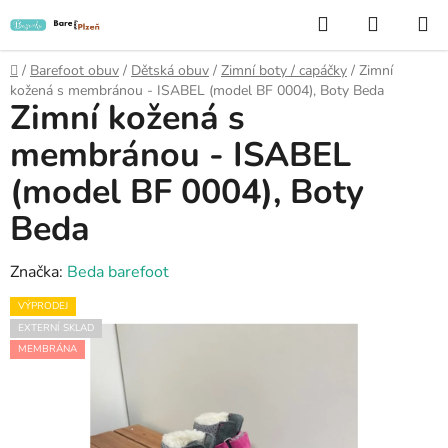
Přejít
Hledat
NÁKUP
na
KOŠÍK
obsah
Domů
/
Barefoot obuv
/
Dětská obuv
/
Zimní boty / capáčky
/
Zimní
kožená s membránou - ISABEL (model BF 0004), Boty Beda
Zimní kožená s
membránou - ISABEL
(model BF 0004), Boty
Beda
Značka:
Beda barefoot
VÝPRODEJ
EXTERNÍ SKLAD
MEMBRÁNA