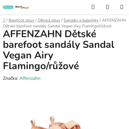
Přejít
Hledat
NÁKUP
na
KOŠÍK
obsah
Domů
/
Barefoot obuv
/
Dětská obuv
/
Sandály a balerínky
/
AFFENZAHN
Dětské barefoot sandály Sandal Vegan Airy Flamingo/růžové
AFFENZAHN Dětské
barefoot sandály Sandal
Vegan Airy
Flamingo/růžové
Značka:
Affenzahn