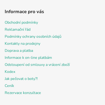
Z
á
Informace pro vás
p
a
Obchodní podmínky
t
Reklamační řád
í
Podmínky ochrany osobních údajů
Kontakty na prodejny
Doprava a platba
Informace k on-line platbám
Odstoupení od smlouvy a vrácení zboží
Kodex
Jak pečovat o boty?!
Ceník
Rezervace konzultace