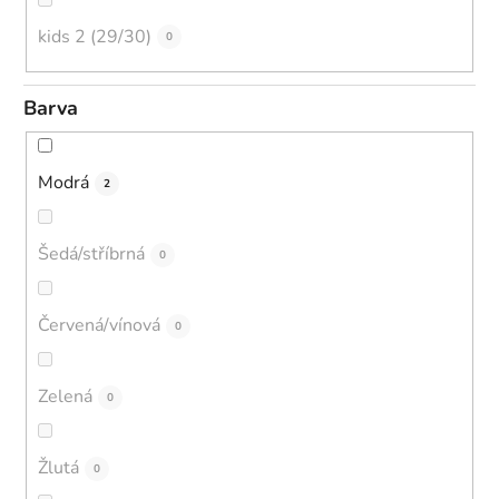
kids 2 (29/30)
0
Barva
Modrá
2
Šedá/stříbrná
0
Červená/vínová
0
Zelená
0
Žlutá
0