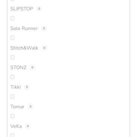
SLIPSTOP
0
Sole Runner
0
Stitch&Walk
0
STONZ
0
Tikki
0
Tomar
0
VeKa
0