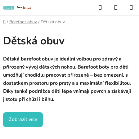
Přejít
Hledat
NÁKUP
na
KOŠÍK
obsah
Domů
/
Barefoot obuv
/
Dětská obuv
Dětská obuv
Dětská barefoot obuv je ideální volbou pro zdravý a
přirozený vývoj dětských nohou. Barefoot boty pro děti
umožňují chodidlu pracovat přirozeně – bez omezení, s
dostatkem prostoru pro prsty a s maximální flexibilitou.
Díky tenké podrážce děti lépe vnímají povrch a získávají
jistotu při chůzi i běhu.
Zobrazit více