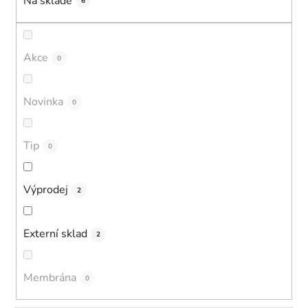
Na skladě
6
Akce
0
Novinka
0
Tip
0
Výprodej
2
Externí sklad
2
Membrána
0