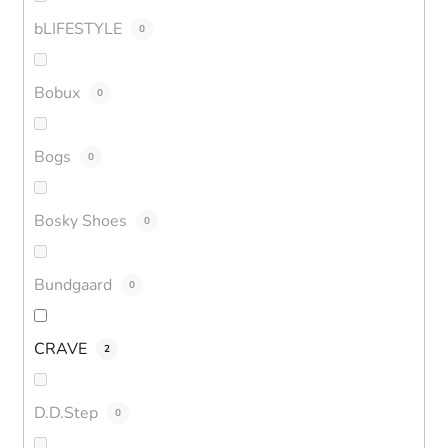
bLIFESTYLE
0
Bobux
0
Bogs
0
Bosky Shoes
0
Bundgaard
0
CRAVE
2
D.D.Step
0