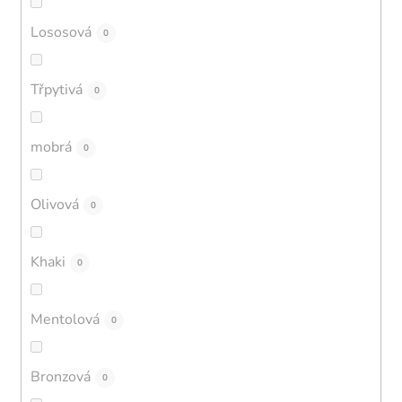
Lososová
0
Třpytivá
0
mobrá
0
Olivová
0
Khaki
0
Mentolová
0
Bronzová
0