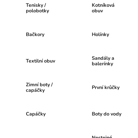
Tenisky /
Kotníková
polobotky
obuv
Bačkory
Holínky
Sandály a
Textilní obuv
balerínky
Zimní boty /
První krůčky
capáčky
Capáčky
Boty do vody
Nestejné