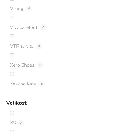
Viking
0
Vivobarefoot
0
VTR s. r. o.
0
Xero Shoes
0
ZeaZoo Kids
0
Velikost
XS
0