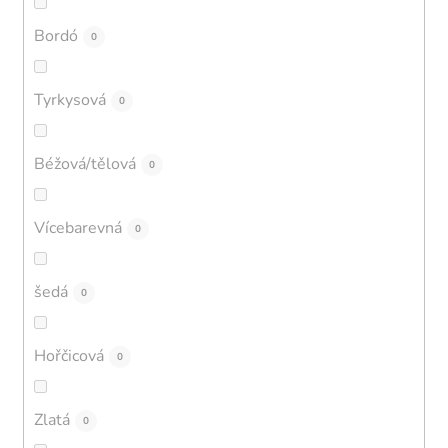
Bordó
0
Tyrkysová
0
Béžová/tělová
0
Vícebarevná
0
šedá
0
Hořčicová
0
Zlatá
0