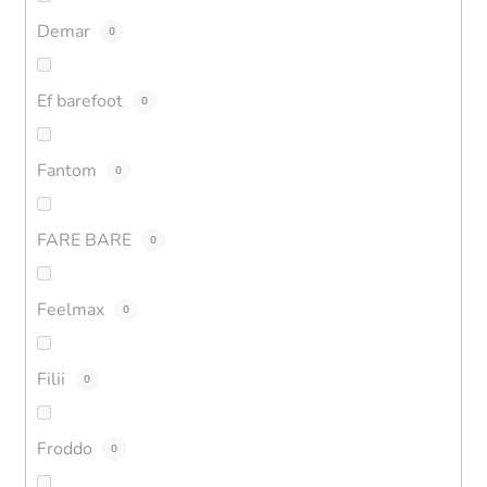
Demar
0
Ef barefoot
0
Fantom
0
FARE BARE
0
Feelmax
0
Filii
0
Froddo
0