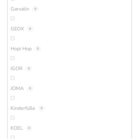
Garvalín
0
GEOX
0
Hopi Hop
0
IGOR
0
JOMA
0
Kinderfüße
0
KOEL
0