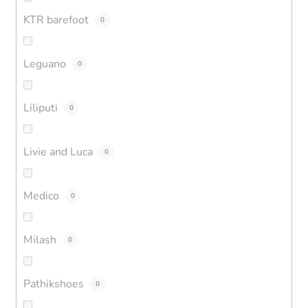
KTR barefoot
0
Leguano
0
Liliputi
0
Livie and Luca
0
Medico
0
Milash
0
Pathikshoes
0