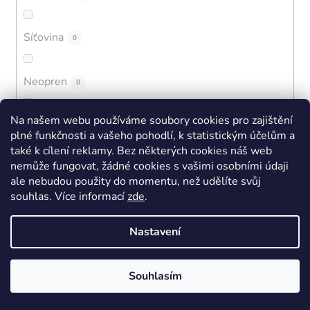
Síťovina
0
Neopren
0
Na našem webu používáme soubory cookies pro zajištění
Vlna
0
plné funkčnosti a vašeho pohodlí, k statistickým účelům a
také k cílení reklamy. Bez některých cookies náš web
nemůže fungovat, žádné cookies s vašimi osobními údaji
Pletenina
0
ale nebudou použity do momentu, než udělíte svůj
souhlas
.
Více informací
zde
.
Bambus
0
Nastavení
Kaučuk
0
Souhlasím
EVA + BLOOM
0