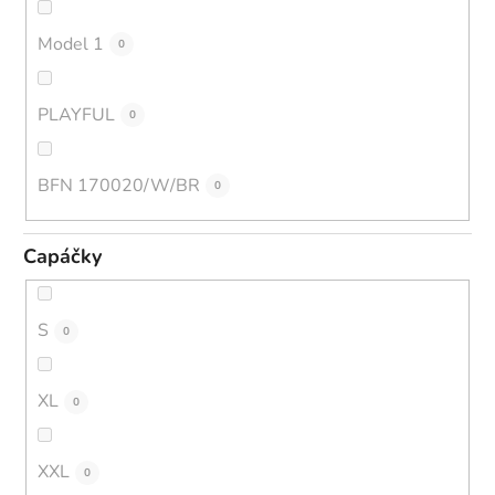
Model 1
0
PLAYFUL
0
BFN 170020/W/BR
0
Capáčky
S
0
XL
0
XXL
0