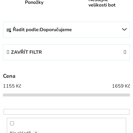
Ponožky
velikosti bot
Ř
Řadit podle:
Doporučujeme
a
z
e
ZAVŘÍT FILTR
n
í
p
Cena
r
o
1155
Kč
1659
Kč
d
u
k
t
ů