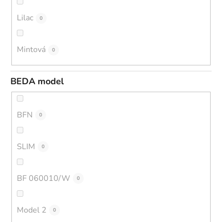
Lilac
0
Mintová
0
BEDA model
BFN
0
SLIM
0
BF 060010/W
0
Model 2
0