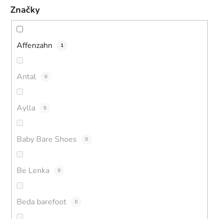
Značky
Affenzahn
1
Antal
0
Aylla
0
Baby Bare Shoes
0
Be Lenka
0
Beda barefoot
0