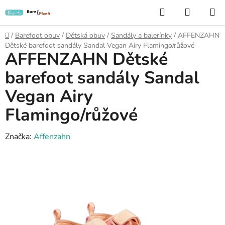
Přejít
Hledat
NÁKUP
na
KOŠÍK
obsah
Domů
/
Barefoot obuv
/
Dětská obuv
/
Sandály a balerínky
/
AFFENZAHN
Dětské barefoot sandály Sandal Vegan Airy Flamingo/růžové
AFFENZAHN Dětské
barefoot sandály Sandal
Vegan Airy
Flamingo/růžové
Značka:
Affenzahn