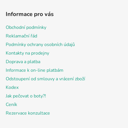
Z
á
Informace pro vás
p
a
Obchodní podmínky
t
Reklamační řád
í
Podmínky ochrany osobních údajů
Kontakty na prodejny
Doprava a platba
Informace k on-line platbám
Odstoupení od smlouvy a vrácení zboží
Kodex
Jak pečovat o boty?!
Ceník
Rezervace konzultace