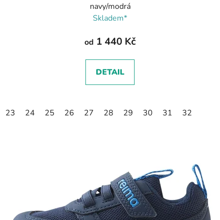
navy/modrá
Skladem*
1 440 Kč
od
DETAIL
23
24
25
26
27
28
29
30
31
32