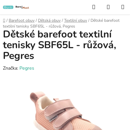
Přejít
Hledat
NÁKUP
na
KOŠÍK
obsah
Domů
/
Barefoot obuv
/
Dětská obuv
/
Textilní obuv
/
Dětské barefoot
textilní tenisky SBF65L - růžová, Pegres
Dětské barefoot textilní
tenisky SBF65L - růžová,
Pegres
Značka:
Pegres