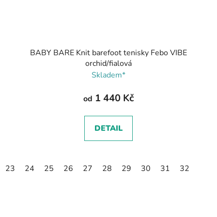
BABY BARE Knit barefoot tenisky Febo VIBE
orchid/fialová
Skladem*
1 440 Kč
od
DETAIL
23
24
25
26
27
28
29
30
31
32