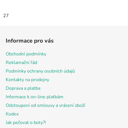
27
Z
á
Informace pro vás
p
a
Obchodní podmínky
t
Reklamační řád
í
Podmínky ochrany osobních údajů
Kontakty na prodejny
Doprava a platba
Informace k on-line platbám
Odstoupení od smlouvy a vrácení zboží
Kodex
Jak pečovat o boty?!